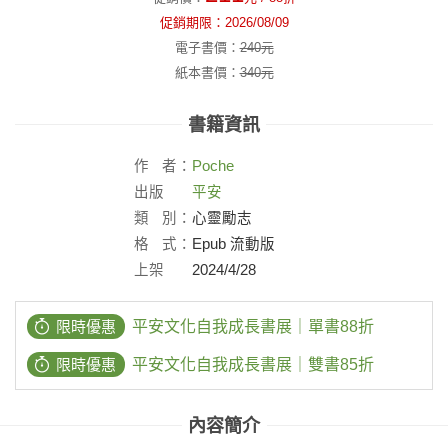
促銷期限：
2026/08/09
電子書價：
240
元
紙本書價：
340
元
書籍資訊
作
者：
Poche
出版
平安
社：
類
別：
心靈勵志
格
式：
Epub 流動版
上架
2024/4/28
日：
限時優惠
平安文化自我成長書展｜單書88折
限時優惠
平安文化自我成長書展｜雙書85折
內容簡介