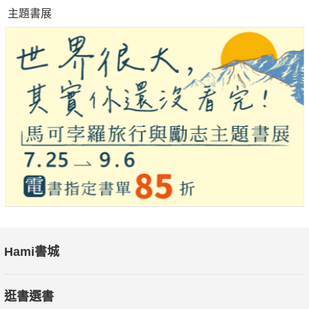
主題書展
「希望閱讀本書後，一直以來深陷自責的你，能夠減少自責的次
數。總是為了他人勞心勞力的你，今後請試著把時間和體力花在
自己的身上。希望早上醒來就覺得『好累……』的你，往後的每
一天都可以過得輕鬆些。更重要的是，希望本書能夠成為讓你
『察覺』如何活得輕鬆的契機。」——本書作者／Poche
♥ 有沒有可能，錯的並不是你
☹「明明已經盡全力了，卻達不到要求。」
→那個要求是不是「1＋1＝3」？錯誤的公式怎麼努力都不會
對！
☹「好後悔！我那時候為什麼不罵他！」
Hami書城
→你沒有生氣，是因為當時的情況並不適合。相信你的判斷，不
需要自責！
逛書選書