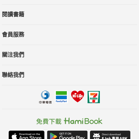
☹「還是好討厭自己……」
閱讀書籍
→你為什麼要喜歡自己？不用一定要喜歡自己，「不那麼討厭自
己」就好了！
會員服務
♥ 更舒坦的人生，大可「不必」
關注我們
✓不必改變自己，請想一想，對方有重要到值得讓你改變自己
嗎？
聯絡我們
✓不必費心去迎合對方，比起被你討厭的人討厭，「被喜歡」才
更麻煩。
✓不必對自己那麼嚴格。對自己親切，不會造成別人的困擾。
✓不必每件事都親力而為，即使你做得到，也沒人規定你非做不
可。
✓不必為了消除壓力而做什麼，試著「什麼都不做」吧！
♥ 當你能「察覺」到壓力，就已經離「消除壓力」不遠了