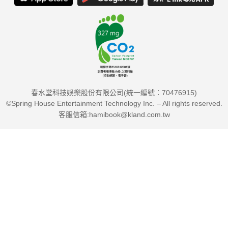
Poche開設的診所，網路和面談諮商經常排到好幾個月之後，為
了能照顧到更多有煩惱的人，他開始在社群網站上發文，並挑選
其中迴響熱烈的文章收錄成書。快被壓力壓垮的你，還請輕鬆地
翻開這本書，從哪一頁讀都沒關係，只讀一兩句也可以。Poche
的一字一句會像你身邊的空氣那麼自然，讓你能夠重新找回自在
春水堂科技娛樂股份有限公司(統一編號：70476915)
呼吸的方式！"
©Spring House Entertainment Technology Inc. – All rights reserved.
客服信箱:hamibook@kland.com.tw