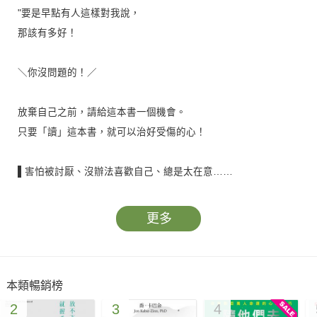
"要是早點有人這樣對我說，
那該有多好！
＼你沒問題的！／
放棄自己之前，請給這本書一個機會。
只要「讀」這本書，就可以治好受傷的心！
▌害怕被討厭、沒辦法喜歡自己、總是太在意……
▌活得很辛苦嗎？但這都不是你的錯。
更多
(´;ω;`)：「我可以覺得好累了嗎？」
沒有想被喜歡但也不想被討厭；遇到不舒服的事總被說是想太
本類暢銷榜
多；有很多該做的事卻提不起勁，連平常喜歡的事都不想做
2
3
4
了……或許是我不夠好？是不是我不夠努力？當陷入煩惱的死胡