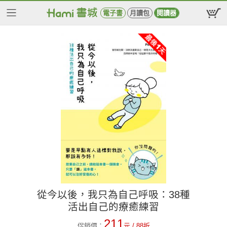
電子書
月讀包
閱讀器
從今以後，我只為自己呼吸：38種
活出自己的療癒練習
211
促銷價：
元
/ 88折