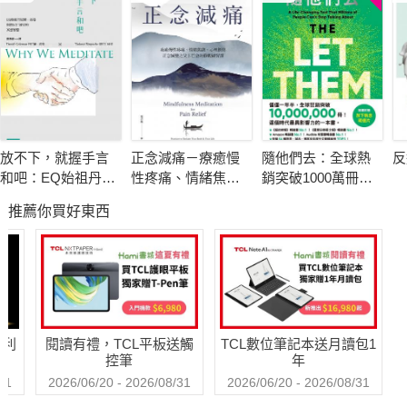
同，有時候，你只想停止呼吸。
人生很難，這個人不喜歡你、那個人老是生氣、就算盡全力，還
是得不到認同……但「那又如何」？就算全世界都在指責你，這
也根本不是你的錯，你唯一的錯，是你太溫柔了，不溫柔的人不
會有的煩惱，才會找上你。
放不下，就握手言
正念減痛－療癒慢
隨他們去：全球熱
反
和吧：EQ始祖丹尼
性疼痛、情緒焦
銷突破1000萬冊現
本書收錄日本超熱門諮商師Poche的38則短篇，只要開始讀，就
爾．高曼與措尼仁
慮、心理創傷，正
象級巨作！改變千
推薦你買好東西
波切的冥想智慧
念減壓之父卡巴金
萬人命運的心理技
能擺脫焦慮、得到療癒。從今天開始，試著只聽從內心的聲音，
的靜觀練習課
巧【附放下執念明
不去檢查TO DO LIST、不用和任何人說話、不勉強自己到外面
信片圖】
散心，告別每天早上醒來就覺得好累的自己，從今以後都只為自
己呼吸！
哈利
閱讀有禮，TCL平板送觸
TCL數位筆記本送月讀包1
控筆
年
♥ 日本超熱門諮商師Poche於臺灣出版的第一本書
31
2026/06/20 - 2026/08/31
2026/06/20 - 2026/08/31