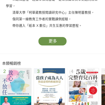
學習，
清華大學「柯華葳教授閱讀研究中心」主任陳明蕾教授，
偕同第一線教育工作者的實戰課例經驗，
帶你邁入「紙本 X 數位」共生互惠的學習歷程。
柯華葳教授閱讀研究中心Ｘ8位第一線教育現場閱讀推手群
更多
程可珍Ｘ彭美慈Ｘ吳韻宇 Ｘ陳雅文Ｘ陳珮汝Ｘ裘旼旼Ｘ許慧
貞Ｘ朱元隆
為你深度示範「紙本Ｘ數位」攜手的雙閱讀素養課堂！
本類暢銷榜
2
3
4
當「分享訊息」的速度遠比「理解訊息」快上許多，
當演算法決定了我們可以看到哪些訊息，和總是看不到哪些
訊息，
當「有閱讀而沒有理解，沒有理解卻樂於分享」成為生活日
常⋯⋯
小心！不要落入聯合國重新定義的「新文盲」，