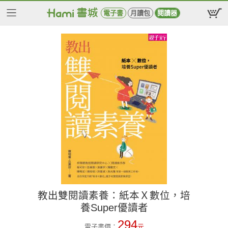
電子書
月讀包
閱讀器
教出雙閱讀素養：紙本Ｘ數位，培
養Super優讀者
294
電子書價：
元