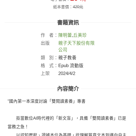
紙本書價：
420
元
書籍資訊
作
者：
陳明蕾
,
丘美珍
出版
親子天下股份有限
社：
公司
類
別：
親子教養
格
式：
Epub 流動版
上架
2024/4/2
日：
內容簡介
"國內第一本深度討論「雙閱讀素養」專書
拒當數位AI時代裡的「新文盲」，具備「雙閱讀素養」已是
當務之急！
以認知歷程、證據本位為基礎，從理解篇章文本到邁向自主