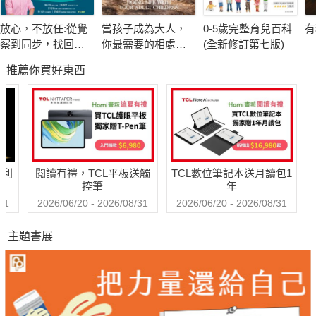
更別讓「無差別閱讀」成為你我跟孩子、學子的寫照。
放心，不放任:從覺
當孩子成為大人，
0-5歲完整育兒百科
有
察到同步，找回教
你最需要的相處智
(全新修訂第七版)
在貨幣通膨年代，消費者必須要準備更多金錢，才能買到自
養的彈性與可能
慧：預防啃老、溺
推薦你買好東西
愛金援、情感疏
己想買的物品，
離、鑄下大錯，父
當數位典範轉移，我們已然被捲入ChatGPT為首的AI數位洪
母愛的界線該畫在
流，
哪裡？
身處於資訊通膨年代，讀者同樣得鍛鍊更高階的閱讀理解與
後設監控能力，
哈利
閱讀有禮，TCL平板送觸
TCL數位筆記本送月讀包1
才能收集到自己真正需要、能正確理解的資訊。
控筆
年
這樣的素養，不僅孩子需要，大人同樣也需要！
31
2026/06/20 - 2026/08/31
2026/06/20 - 2026/08/31
主題書展
專業教師群，攜手解決教育現場的「素養教學」難題
任教於國立清華大學竹師學院的本書作者陳明蕾教授，
不僅是「柯華葳教授閱讀研究中心」主任，
也是台灣閱讀與學習教育學會理事長，沉浸於閱讀認知研究