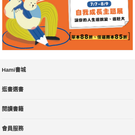
超過20年，
更與已故的前國家教育研究院院長柯華葳教授並肩共事超過
15年。
本書共同作者，品學堂文化長丘美珍如此形容這位儒雅學
者：
「在跟明蕾老師合作這本書的過程中，我驚嘆於她的博學，
也感受到她與現場老師、課室同學互動的溫柔與愛心。
Hami書城
她這樣的特質，為本書帶來獨特的知性與感性，
為讀者的頭腦帶來滋養，為心靈注入激勵。」
逛書選書
透過明蕾教授嚴謹的閱讀認知學術研究背景，
閱讀書籍
長年陪伴國中小教師精進閱讀素養教學的經驗，
以及身為教育部「雙閱讀素養教學模式研發及師資增能計
畫」主持人的實戰歷練，
會員服務
從眼動儀到ChatGPT，不時在教學現場引入前瞻的學術研究