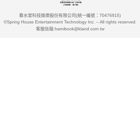
➢ 文言文教學策略，可以如何著手？
春水堂科技娛樂股份有限公司(統一編號：70476915)
➢ ChatGPT時代，教學策略與考試評量要有哪些新思維？
©Spring House Entertainment Technology Inc. – All rights reserved.
➢ 教師可以有哪些課程設計思維，幫助孩子從理解跨文本的
客服信箱:hamibook@kland.com.tw
「優讀者」，更進一步成為能自主學習的「優學者」？
【適讀對象】
教師：帶班導師、學科教師、對跨科閱讀素養教學有興趣的
教育工作者
圖書館閱讀推廣教師：有志於引介多文本素材，幫助教學活
化的圖推教師
實驗教育工作者：想嘗試嶄新的方法與策略，提升孩子閱讀
素養的教學設計者
關心素養教育者：關心教育趨勢的爸媽、志工家長等泛教育
工作者
本書特色