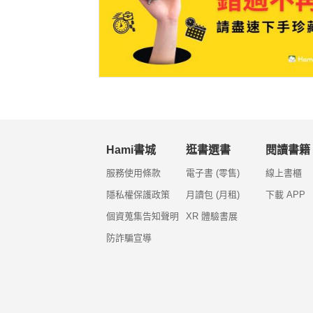
Hami書城
逛書選書
閱讀書籍
服務使用條款
電子書 (零售)
線上書櫃
隱私權保護政策
月讀包 (月租)
下載 APP
個資蒐集告知聲明
XR 體驗書展
防詐騙宣導