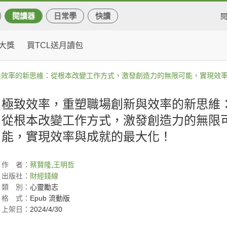
閱讀器
日常學
快讀
大獎
買TCL送月讀包
與效率的新思維：從根本改變工作方式，激發創造力的無限可能，實現效
極致效率，重塑職場創新與效率的新思維
從根本改變工作方式，激發創造力的無限
能，實現效率與成就的最大化！
作
者：
蔡賢隆
,
王明哲
出版社：
財經錢線
類
別：
心靈勵志
格
式：
Epub 流動版
上架日：
2024/4/30