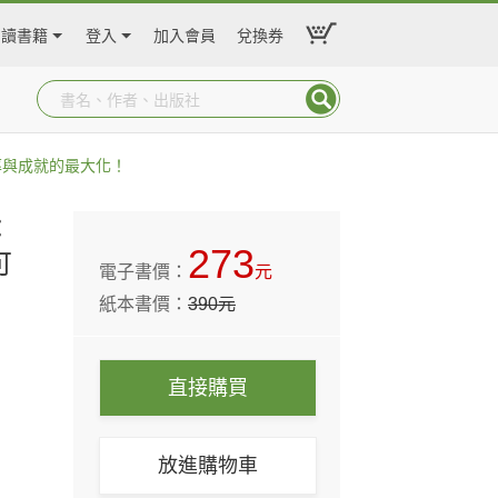
閱讀書籍
登入
加入會員
兌換券
率與成就的最大化！
：
273
可
電子書價：
元
紙本書價：
390
元
直接購買
放進購物車