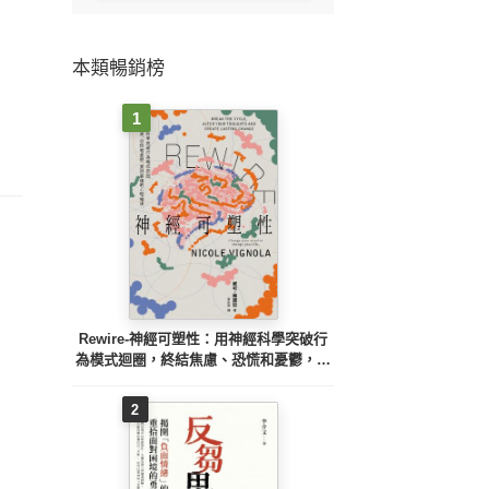
本類暢銷榜
1
Rewire-神經可塑性：用神經科學突破行
為模式迴圈，終結焦慮、恐慌和憂鬱，實
現最佳的心理健康
2