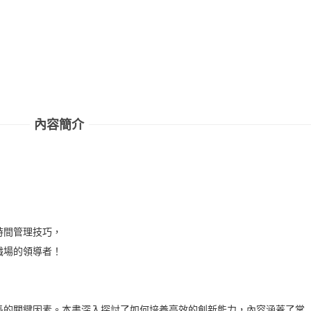
內容簡介
，
時間管理技巧，
職場的領導者！
的關鍵因素。本書深入探討了如何培養高效的創新能力，內容涵蓋了掌