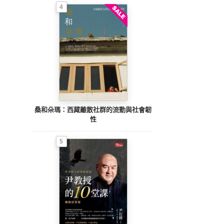
4
桑和朵瑪：西藏離散社群的流動與社會韌
性
5