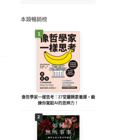
本類暢銷榜
1
像哲學家一樣思考：27堂邏輯素養課，鍛
鍊你駕馭AI的思辨力！
2