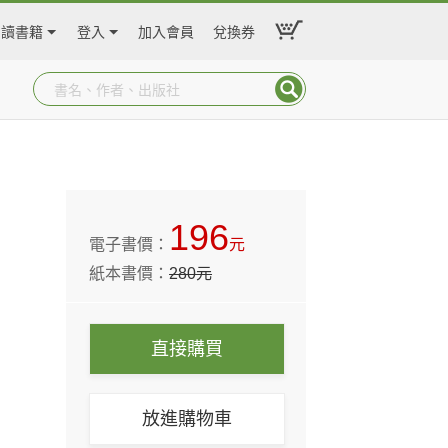
閱讀書籍
登入
加入會員
兌換券
196
電子書價：
元
紙本書價：
280
元
直接購買
放進購物車