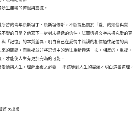
禁湧生無盡的悔恨與震撼。
愛所苦的青年康斯坦丁．康斯坦修斯，不斷提出關於「愛」的煩惱與質
成不變的日常？他寫下一封封未投遞的信件，試圖透過文字來探究愛的真
」與「記憶」的本質差異，明白自己在愛情中錯誤的相信過往記憶的美
未來的關鍵。而重複並非將記憶中的過往重新搬演一次，相反的，重複，
複，才能使人生有更加完滿的可能。
考愛情與人生，理解重複之必要──不該等到人生的盡頭才明白這番道理，
版首次出版