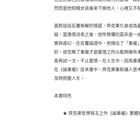
然而當他知曉女孩後來下嫁他人，心裡又不
面對這段反覆無解的情感，齊克果化身成為
疑，當激情消長之後，他所畏懼的莫非是一
實與虛幻，在反覆論證中，他理出了「重複
好，卻忽略了重複才是愛情之所以能夠擁有
是再試一次。不止愛情，在人生中，因為重
在《論重複》這本書中，齊克果重新讓人思
及時把握人生。
本書特色
★ 齊克果哲學珠玉之作《論重複》繁體