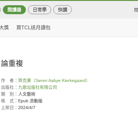
閱讀器
日常學
快讀
大獎
買TCL送月讀包
論重複
作
者：
齊克果（Søren Aabye Kierkegaard）
出版社：
九歌出版社有限公司
類
別：
人文藝術
格
式：
Epub 流動版
上架日：
2024/4/7