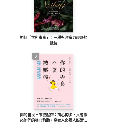
如何「無所事事」：一種對注意力經濟的
抵抗
3
你的善良不該被壓榨：掏心掏肺，只會換
來他們的狼心狗肺，高敏人必備人際清理
術