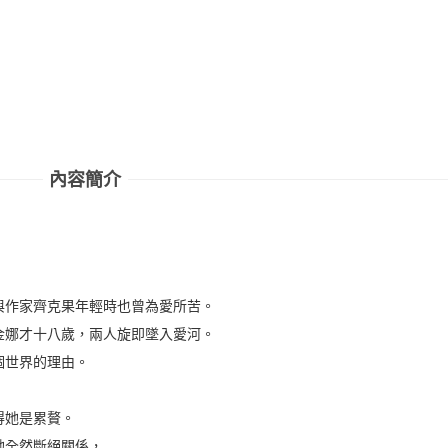
內容簡介
與作家齊克果年輕時也曾為愛所苦。
金娜才十八歲，兩人旋即墜入愛河。
個世界的理由。
得她是累贅。
她全然斷絕關係，