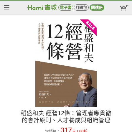
電子書
月讀包
閱讀器
稻盛和夫 經營12條：管理者應貫徹
的會計原則、人才養成與組織管理
317
促銷價：
元
/ 88折