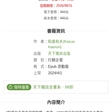
促銷期限：
2026/08/31
電子書價：
360
元
紙本書價：
480
元
書籍資訊
作
者：
稻盛和夫(Kazuo
Inamori)
出版
天下雜誌出版
社：
類
別：
行銷企管
格
式：
Epub 流動版
上架
2024/4/1
日：
限時優惠
天下雜誌全書系．88折
內容簡介