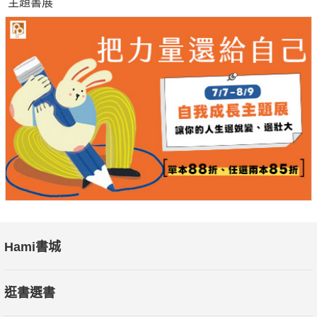
主題書展
5. 追求銷售最大化、經費最小化
6. 定價即經營
7. 經營取決於堅強的意志
8. 燃燒的鬥魂
9. 拿出勇氣做事
10. 不斷從事創造性工作
11. 以體貼之心真誠待人
12. 始終保持開朗樂觀的態度
經營者該如何思考，如何行動？
掌握12條經營要義，領導者在動盪時刻也能堅定信念，持續前
進。
"
Hami書城
逛書選書