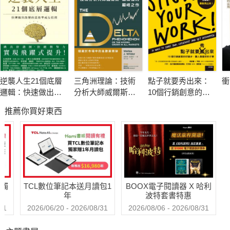
經營理念和原理原則，簡化成12條簡明的經營要義，並輔以他過
去的演講精華，直接為管理者最常遇到的複雜問題，提出最一針
見血的解答。稻盛和夫認為，「若不懂會計，就不懂經營」更無
法成為卓越的經營者，因此他陸續出版《稻盛和夫 實學》、
《稻盛和夫 實踐阿米巴經營》，分享組建高收益企業經營者需
要了解的會計知識與經營模式。
逆襲人生21個底層
三角洲理論：技術
點子就要秀出來：
衝
邏輯：快速做出改
分析大師威爾斯．
10個行銷創意的好
在本書中他將畢生透過「會計」精實管理的精隨，重新精煉與整
變的高效率成長指
威爾德的顛峰之作
撇步，讓人發掘你
推薦你買好東西
南
的才華
理，本書正是他「會計概念」三部曲的完結篇。書中更提供補充
講座，收錄稻盛和夫相關的演講與採訪摘錄以及檢查表，幫助經
營者透過自我提問的方式，確實貫徹與實踐「經營12條」。
1. 明確事業的目的與意義
送觸
TCL數位筆記本送月讀包1
BOOX電子閱讀器 X 哈利
2. 建立具體的目標
年
波特套書特惠
3. 胸懷強烈的願望
31
2026/06/20 - 2026/08/31
2026/08/06 - 2026/08/31
4. 付出不亞於任何人的努力