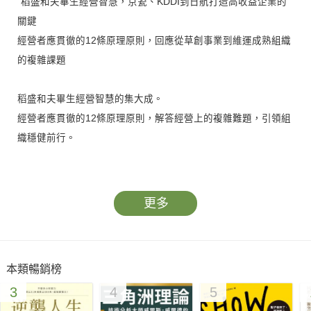
"稻盛和夫畢生經營智慧，京瓷、KDDI到日航打造高收益企業的
關鍵
經營者應貫徹的12條原理原則，回應從草創事業到維運成熟組織
的複雜課題
稻盛和夫畢生經營智慧的集大成。
經營者應貫徹的12條原理原則，解答經營上的複雜難題，引領組
織穩健前行。
「經營管理必須考量許多複雜的要素，在如此混亂的狀態下要做
出最佳決策，實實在在是相當困難的挑戰。但我反而習慣在愈混
更多
亂的狀態，愈簡單地思考——回到事物的本質思考。一旦掌握本
質化作經營的原則，就成為優秀的舵手，帶領組織穩健前進。」
──稻盛和夫
本類暢銷榜
3
4
5
稻盛和夫在世最後一本親自參與編纂的著作，書中整理他畢生的