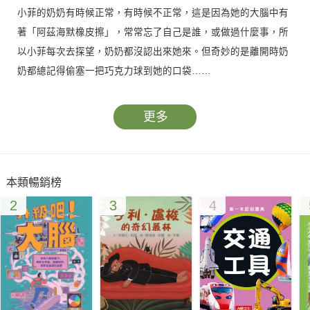
小菲的奶奶有時候正常，有時候不正常，這是因為她的大腦中有
著「阿茲海默橡皮擦」，常常忘了自己是誰，或做過什麼事，所
以小菲每次去探望，奶奶都沒認出來她來。但奇妙的是離開時奶
奶都總記得偷塞一把巧克力球到她的口袋……
大主編張桂娥和三位小主編游愷濬、林昀臻、阮亮介共同選出十
更多
四篇精采童話，兼具成人與兒童的觀點。本書收錄其中七篇，從
各大報刊雜誌及各地方文學獎得獎作品中精選，有溫暖動人的
〈哭哭菩薩〉、找尋認同的〈名字的故事〉，還有以標點符號為
本類暢銷榜
主角的〈毛茸茸的問號〉，一同浸泡在這池「暖心童話湯」。包
2
3
4
含名家林世仁、亞平，創作新秀黃淑平、蔡珮瑤等，適合二○二
二年閱讀的溫馨動人的作品。
本屆「年度童話獎」由陳麗芳〈我的媽呀變成溫泉了〉獲得。
本書特色