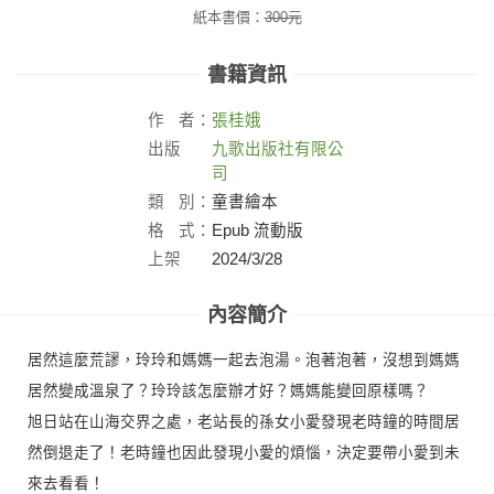
紙本書價：
300
元
書籍資訊
作
者：
張桂娥
出版
九歌出版社有限公
社：
司
類
別：
童書繪本
格
式：
Epub 流動版
上架
2024/3/28
日：
內容簡介
居然這麼荒謬，玲玲和媽媽一起去泡湯。泡著泡著，沒想到媽媽
居然變成溫泉了？玲玲該怎麼辦才好？媽媽能變回原樣嗎？
旭日站在山海交界之處，老站長的孫女小愛發現老時鐘的時間居
然倒退走了！老時鐘也因此發現小愛的煩惱，決定要帶小愛到未
來去看看！