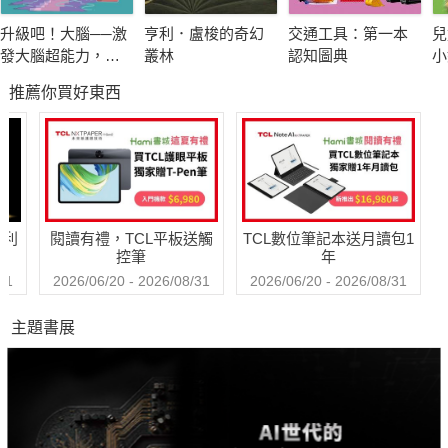
升級吧！大腦──激
亨利．盧梭的奇幻
交通工具：第一本
兒
★年度童話獎由陳麗芳〈我的媽呀變成溫泉了〉獲得。
發大腦超能力，破
叢林
認知圖典
小
★由大主編張桂娥和三位小主編游愷濬、林昀臻、阮亮介從
解金魚腦、腦腐陷
推薦你買好東西
阱、演算法操控的
各大報刊雜誌及各地方文學獎得獎作品中，共同精選111年度好
祕密
看又有趣的童話，兼具成人和孩子的觀點。
★搭配細緻動人插圖，更添加閱讀童話作品的趣味。
哈利
閱讀有禮，TCL平板送觸
TCL數位筆記本送月讀包1
控筆
年
31
2026/06/20 - 2026/08/31
2026/06/20 - 2026/08/31
主題書展