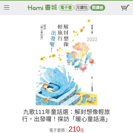
電子書
月讀包
閱讀器
九歌111年童話選：解封想像輕旅
行，出發囉！探訪「暖心童話湯」
210
電子書價：
元