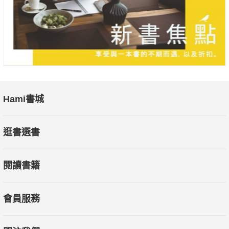
獻給所有對自我成長懷抱期許和熱誠的年輕人、在職場徬徨無助
擔心迷失方向的上班族，以及所有積極提攜後輩、改造組織的管
理者。
Hami書城
逛書選書
閱讀書籍
會員服務