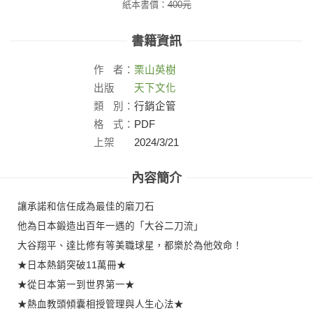
紙本書價：
400
元
書籍資訊
作
者：
栗山英樹
出版
天下文化
社：
類
別：
行銷企管
格
式：
PDF
上架
2024/3/21
日：
內容簡介
讓承諾和信任成為最佳的磨刀石
他為日本鍛造出百年一遇的「大谷二刀流」
大谷翔平、達比修有等美職球星，都樂於為他效命！
★日本熱銷突破11萬冊★
★從日本第一到世界第一★
★熱血教頭傾囊相授管理與人生心法★