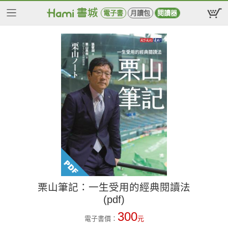
電子書
月讀包
閱讀器
栗山筆記：一生受用的經典閱讀法
(pdf)
300
電子書價：
元