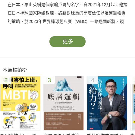
在日本，栗山英樹是個家喻戶曉的名字。自2021年12月起，他接
任日本棒球國家隊總教練，憑藉對球員的高度信任以及運籌帷幄
的策略，於2023年世界棒球經典賽（WBC）一路過關斬將，領
導日本武士勇奪世界冠軍，一躍成為該國民眾心目中的「最佳上
司」。
更多
在此之前，栗山曾接受北海道火腿鬥士隊總經理邀請、執掌兵符
長達10年，期間與現今享譽國際的球星大谷翔平建立起動人的師
徒情。
本類暢銷榜
然而，年輕時作為職業運動選手的栗山英樹，過得並不如意。深
2
3
4
受梅尼爾氏症影響，其短暫的球員生涯在29歲時畫下句號——此
後，他之所以能以頂尖教練之姿、在球場上持續發揮影響力，端
賴過往不間斷的閱讀，以及自幼培養的筆記習慣，淬鍊出獨樹一
格、溫暖而睿智的領導風格。
》讀書，是整理思緒最好的方式《
》看栗山英樹如何將「閱讀力」 轉化為領軍面向世界的統馭力！