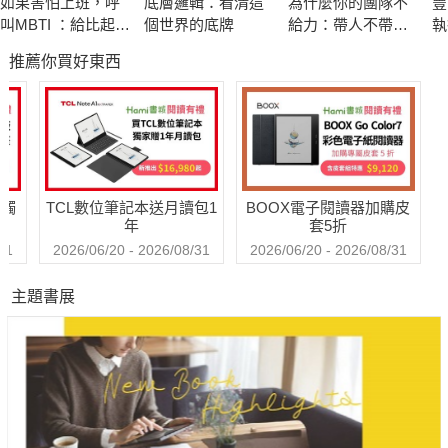
如果害怕上班，呼
底層邏輯：看清這
為什麼你的團隊不
豐
《
叫MBTI ：給比起工
個世界的底牌
給力：帶人不帶
執
作，與人相處更吃
心，憑什麼衝業績
題
推薦你買好東西
力的上班族，讓心
本書共計有〈泰然〉〈逆境〉〈毫不猶豫〉〈堅信不疑〉〈共
變輕鬆的16型人格
同〉5個篇章，每一篇章下收錄12篇文章（全書共計61篇），每
共事說明書
篇文章引用一中國經典（四書五經、孔孟思想等）名句，或日本
思想家名言，與他訓練及比賽後的省思相互串聯。
◎如何培養人才？
送觸
TCL數位筆記本送月讀包1
BOOX電子閱讀器加購皮
◎如何凝聚組織？
年
套5折
◎如何管理自己？
31
2026/06/20 - 2026/08/31
2026/06/20 - 2026/08/31
◎為什麼我們得以獲勝？
主題書展
◎為什麼我們無法擊敗對手？
◎人們如何才能夠成長？
栗山英樹在本書中撫心自問、試圖從前人的智慧中尋找答案。
這是一本輕巧的管理哲學枕邊書、一帖點燃工作熱忱的心靈處
方，更是一本將團隊置於個人之上的熱情教練，在球員教育、球
隊管理、比賽戰術運用以及自己要求方面的內省日記。