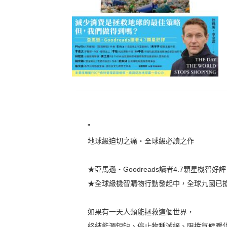
"
地球級迫切之痛・全球級必讀之作
★亞馬遜・Goodreads讀者4.7顆星機智好
★全球級機智購物行動發起中，全球九國已
如果有一天人類能拯救這個世界，
終結能源短缺、停止物種滅絕、阻擋氣候暖