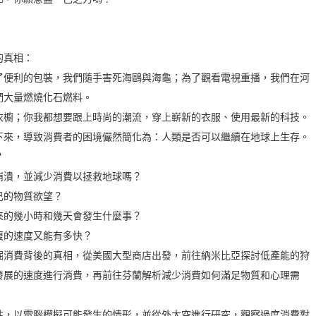
的真相：
了便利的包裝，我們隨手害死海鷗與海龜；為了觀看電視重播，我們在河
們大量燃燒化石燃料。
衣櫥；你我都想要跟上時尚的潮流，穿上嶄新的衣服、使用最新的科技。
下來，導致消費者的困境儼然簡化為：人類是否可以繼續在地球上生存。
？
崩潰，並減少消費以拯救地球嗎？
己的物質欲望？
來的幾小時和幾天會發生什麼事？
復的速度又能有多快？
掘消費背後的真相，從美國大型商店出發，前往納米比亞探討低產能的狩
發展的速度進行消費，再前往芬蘭解析減少消費如何滿足物質和心理需
性，以電腦模擬可能發生的情形，並從外太空進行研究，觀察過度消費對