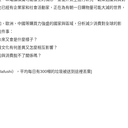
也已經有企業家和社會活動家，正在為有朝一日購物量可能大減的世界，
加、歐洲、中國等購買力強盛的國家與區域，分析減少消費對全球的影
這件事：
未來又會是什麼樣子？
費文化有何差異又怎麼相互影響？
的與消費脫不了關係嗎？
afushi），平均每日有300噸的垃圾被送到這裡丟棄]