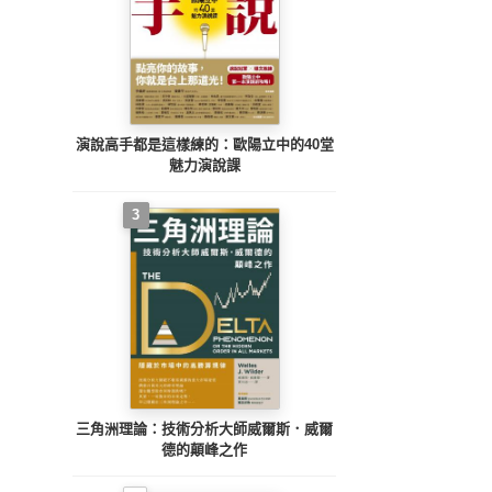
演說高手都是這樣練的：歐陽立中的40堂
魅力演說課
3
三角洲理論：技術分析大師威爾斯．威爾
德的顛峰之作