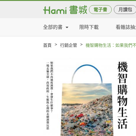
電子書
月讀包
全部的書
限時下載
看雜誌抽
>
>
首頁
行銷企管
機智購物生活：如果我們