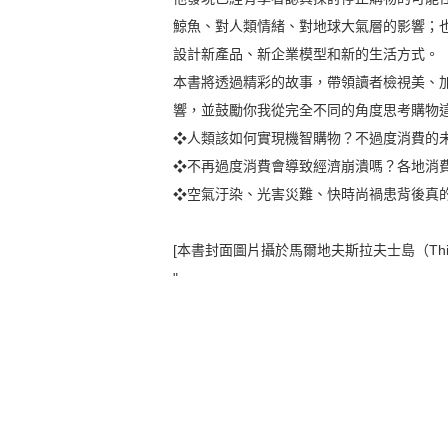
鯨魚、對人類情緒、對地球大氣層的影響；
設計新產品、新企業模型和新的生活方式。
本書將透過精彩的故事，帶領讀者檢視美、
響，並鼓勵你我從完全不同的角度思考購物
❖人類該如何實現機智購物？不過度消費的
❖不再過度消費會導致經濟崩潰嗎？各地消
❖空氣汙染、光害災難、快時尚禍患背後真
[本書封面圖片攝於馬爾地夫斯拉夫士島（Thil
"