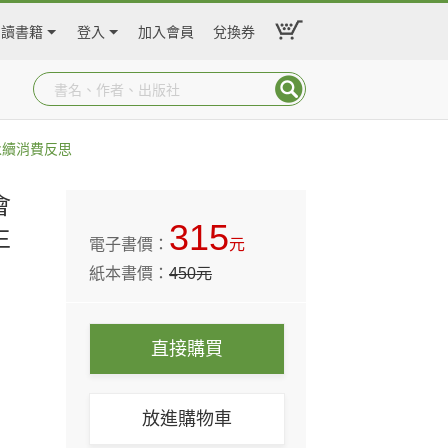
閱讀書籍
登入
加入會員
兌換券
永續消費反思
會
315
生
電子書價：
元
紙本書價：
450
元
直接購買
放進購物車