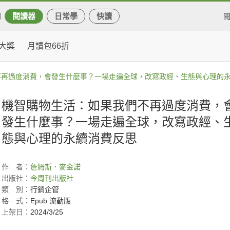
閱讀器
日常學
快讀
大獎
月讀包66折
不再過度消費，會發生什麼事？一場走遍全球，改寫政經、生態與心理的
機智購物生活：如果我們不再過度消費，
發生什麼事？一場走遍全球，改寫政經、
態與心理的永續消費反思
作
者：
詹姆斯．麥金諾
出版社：
今周刊出版社
類
別：
行銷企管
格
式：
Epub 流動版
上架日：
2024/3/25