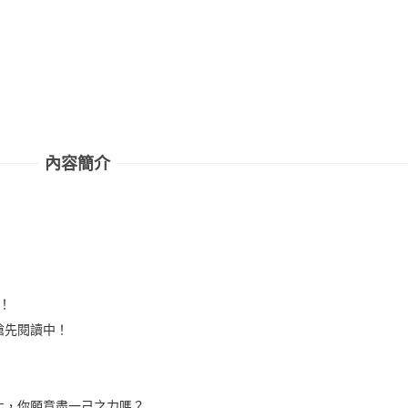
內容簡介
評！
搶先閱讀中！
化，你願意盡一己之力嗎？