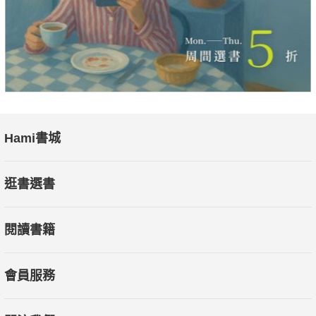
◢ 當多角化經營成為企業發展趨勢，數位轉型為重要關鍵──
★ 曼都集團如何優化顧客服務？
Hami書城
★ 路易莎咖啡做出那些改變，坐穩最大本土咖啡連鎖品牌？
逛書選書
★ 流行音樂產業未來該如何發展？陳子鴻、黃韻玲、林隆璇資深
音樂製作人專業分析！
閱讀書籍
★ 鬍鬚張魯肉飯如何優化消費者體驗？因應競爭與市場環境變
化，採取何種策略？
會員服務
★ 亞馬遜網路服務公司（AWS）針對科技和雲端服務運用的資安