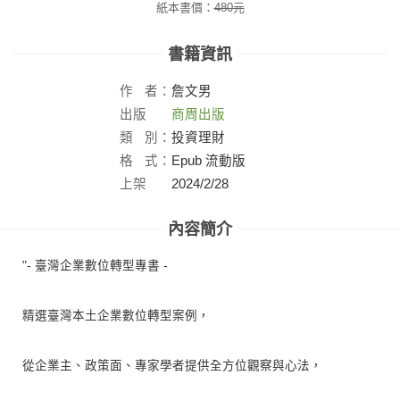
紙本書價：
480
元
書籍資訊
作
者：
詹文男
出版
商周出版
社：
類
別：
投資理財
格
式：
Epub 流動版
上架
2024/2/28
日：
內容簡介
"- 臺灣企業數位轉型專書 -
精選臺灣本土企業數位轉型案例，
從企業主、政策面、專家學者提供全方位觀察與心法，