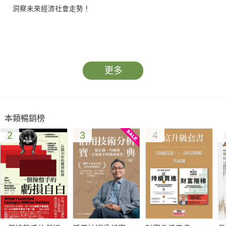
洞察未來經濟社會走勢！
大家都在談「數位轉型」──物聯網、區塊鏈、人工智慧（AI）、
更多
元宇宙……
理解數位科技新概念後，具體要如何執行？
本類暢銷榜
2
3
4
企業創辦人、董事長、執行長，數位與經濟相關部會首長、資
訊、創新及商管領域學者，教你數位轉型可以怎麼做！
◢ 從企業實務典範案例、政府政策及資源、數位轉型理論心法，
提供三重角度分析