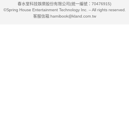
春水堂科技娛樂股份有限公司(統一編號：70476915)
©Spring House Entertainment Technology Inc. – All rights reserved.
工業技術研究院暨資訊工業策進會董事長 李世光
客服信箱:hamibook@kland.com.tw
臺灣科技大學資訊管理系特聘教授 盧希鵬
中華電信董事長 郭水義
城邦媒體集團執行長 何飛鵬
聯合推薦
中華民國副總統 賴清德
國發會主委 龔明鑫