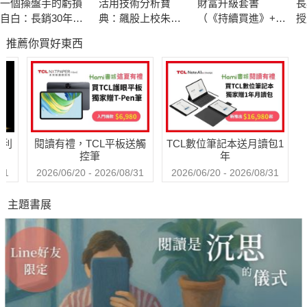
一個操盤手的虧損
活用技術分析寶
財富升級套書
長
自白：長銷30年的
典：飆股上校朱家
（《持續買進》+
授
〔企業實務篇〕本土企業如何進行數位轉型？由品牌個案分析告
獲利經典
泓40年實戰精華 從
《財富階梯》共兩
制
推薦你買好東西
K線、均線到交易高
冊）
訴你如何實踐！
手的養成祕笈
〔政策資源篇〕由經濟政策執行面，說明臺灣產業現狀，以及未
來政策可以提供的協助
哈利
閱讀有禮，TCL平板送觸
TCL數位筆記本送月讀包1
〔理論心法篇〕專家學者長年研究成果與數位轉型最新觀點分享
控筆
年
31
2026/06/20 - 2026/08/31
2026/06/20 - 2026/08/31
主題書展
◢ 數位科技 × 轉型策略 × 實務理論
由數位轉型學院院長詹文男所專訪之企業主、政策執行官員、相
關領域專家學者，討論數位轉型議題之精華集結成文，並進行學
理分析，是一本實務與理論兼具的數位轉型教戰手冊。