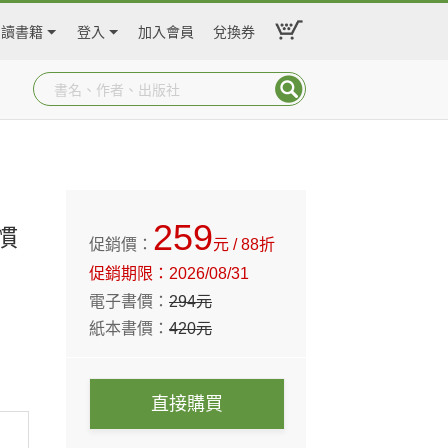
閱讀書籍
登入
加入會員
兌換券
259
慣
促銷價：
元
/ 88折
促銷期限：
2026/08/31
電子書價：
294
元
紙本書價：
420
元
直接購買