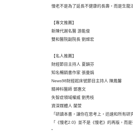
慢老不是為了延長不健康的長壽，而是生龍
【專文推薦】
新陳代謝名醫 游能俊
雙和醫院副院長 劉燦宏
【名人推薦】
財經節目主持人 夏韻芬
知名暢銷書作家 張曼娟
News98財經起床號節目主持人 陳鳳馨
精神科醫師 鄧惠文
失智症領域權威 劉秀枝
資深媒體人 蘭萱
「研讀本書，讓你在思考上，迅速和所有研
「《慢老2.0》並不是《慢老》的再版，而
"