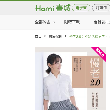
電子書
月讀包
全部的書
限時下載
看雜誌抽
>
>
首頁
醫療保健
慢老2.0：不是活得更老