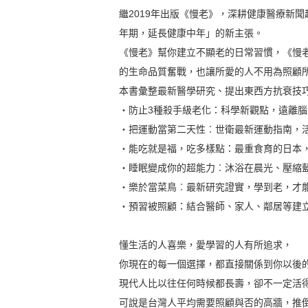
繼2019年出版《慢老》，深耕健康醫療新
年期，延長健康中年」的新主張。
《慢老》幫你建立不顯老的日常習慣，《慢老
的生命品質奮戰，也讓所愛的人不用為照顧
本書彙整最新醫學研究、提出東西方抗衰技
‧防止3種殺手級老化：科學新觀點，遠離
‧把運動當第二天性︰世衛最新運動指南，活
‧能吃就是福，吃多樣點：最重食育的日本，
‧睡眠變成你的超能力︰沐浴在晨光、壓縮
‧樂於當菜鳥︰最新研究證實，學到老，才
‧預習被照顧：結合醫師、家人、鄰居等建
懂生活的人喜樂，愛學習的人有所追求，
你現在的每一個選擇，都直接關係到你以後
現代人比以往任何時候都長壽，卻不一定活得
可說是台灣人平均需要照顧與否的高牆，推