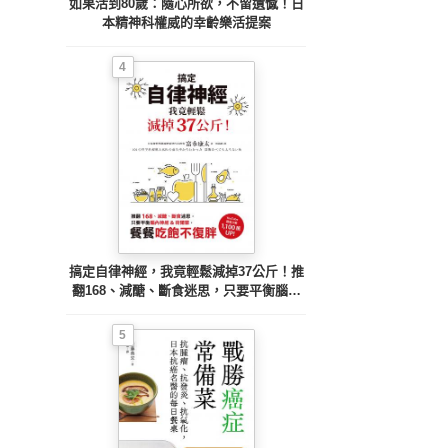
如果活到80歲：隨心所欲，不留遺憾！日
本精神科權威的幸齡樂活提案
4
搞定自律神經，我竟輕鬆減掉37公斤！推
翻168、減醣、斷食迷思，只要平衡腦內
神經&荷爾蒙，餐餐吃飽不復胖
5