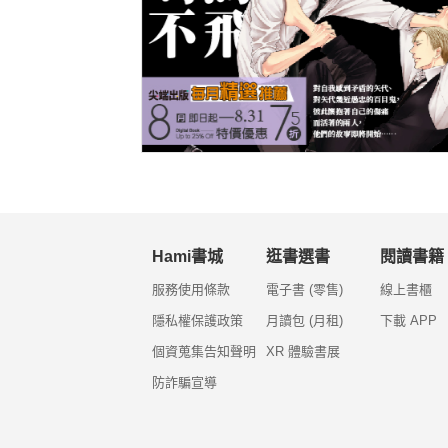
Hami書城
逛書選書
閱讀書籍
服務使用條款
電子書 (零售)
線上書櫃
隱私權保護政策
月讀包 (月租)
下載 APP
個資蒐集告知聲明
XR 體驗書展
防詐騙宣導