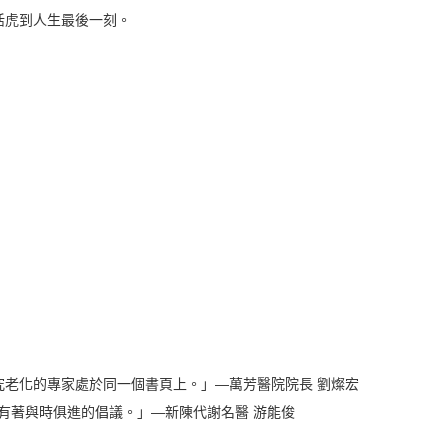
活虎到人生最後一刻。
究老化的專家處於同一個書頁上。」—萬芳醫院院長 劉燦宏
是有著與時俱進的倡議。」—新陳代謝名醫 游能俊