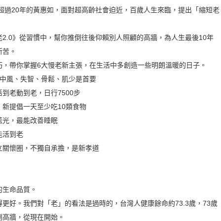
聞超過20年的黃惠如，面對超高齡社會迫近，百歲人生來臨，提出「縮短老
2.0》從習慣中，幫你推倒往後仰賴別人照顧的高牆，為人生最後10年
所苦。
巧，帶你掌握6大慢老新主張，在生活中多創造一些明朗溫暖的日子。
腦中風、失智、骨鬆、肌少是首要
到老動到老，日行7500步
新提倡一天至少吃10類食物
藍光，最能改善睡眠
能活到老
立關懷圈，不獨自承擔，是新孝道
的生命品質。
更好。我們對「老」的看法是過時的，台灣人健康餘命約73.3歲，73歲
倒高牆，從現在開始。