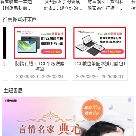
看屋驗屋一本通
頂尖操盤手的養成
財富階梯：資料科
長
▌初入股市 帶上錦囊
【暢銷新封面
計畫1：建立你的獲
學家為你打造，適
授
現股當沖有哪些流派？
版】：買屋交屋實
利模型
用人生各階段的致
制
推薦你買好東西
作本，工班主任、
富策略
當多軍還是當空軍？
設計師、買房達人
一檔操作好還是多檔操作好？
教你驗好屋買對房
抱著好玩的心態來當沖可以嗎？
秘訣，省裝潢、住
舒適、不吃虧
▌當沖基本功 打好基礎
哈利
閱讀有禮，TCL平板送觸
TCL數位筆記本送月讀包1
如何看懂盤勢？
控筆
年
如何判斷多空趨勢？
31
2026/06/20 - 2026/08/31
2026/06/20 - 2026/08/31
如何運用均線與趨勢線？
主題書展
如何看懂價量關係？
▌當沖進階技巧 提高勝率
如何避開套牢陷阱？
為何需要反市場思考？
等待是才是最困難的技巧？