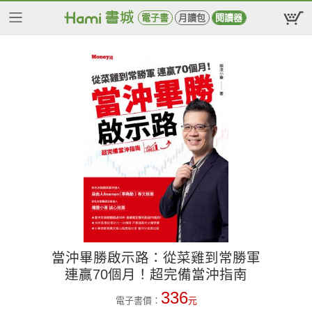
電子書
月讀包
閱讀器
當沖畢勝啟示路：從菜雞到常勝軍
連贏70個月！超完備當沖指南
336
電子書價：
元