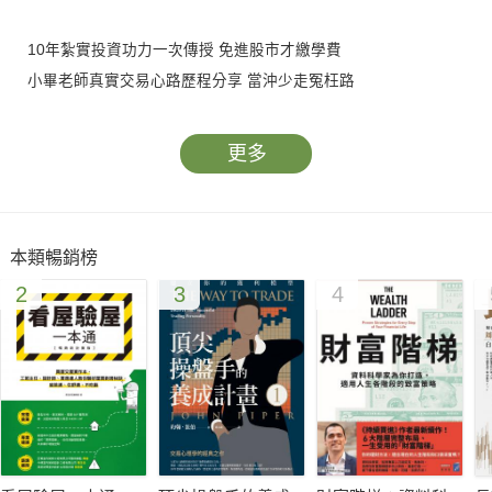
10年紮實投資功力一次傳授 免進股市才繳學費
小畢老師真實交易心路歷程分享 當沖少走冤枉路
精彩內容
更多
▌專職當沖心路歷程
你真心喜歡交易嗎？
本類暢銷榜
有錢就能任性當沖嗎？
2
3
4
十年交易的最大教訓是什麼？
什麼是成功的交易？
▌肥羊變身股市獵人的重要觀念
贏家與輸家的差別
你知道你在玩什麼遊戲嗎？