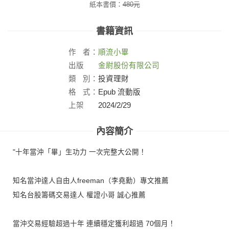
紙本書價：
480
元
書籍資訊
作
者：
順流小畢
出版
金尉股份有限公司
社：
類
別：
投資理財
格
式：
Epub 流動版
上架
2024/2/29
日：
內容簡介
"十年當沖「畢」生功力 一次完整大公開！
知名當沖達人自由人freeman（李堯勳）專文推薦
知名台股籌碼交易達人 權證小哥 誠心推薦
當沖交易經驗超過十年 連續穩定獲利超過 70個月！