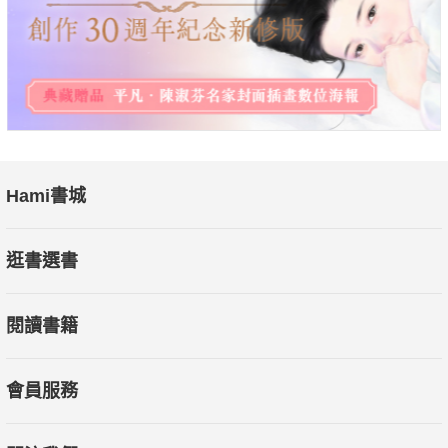
你知道你正在賺錢還是虧錢嗎？
▌打造勝利方程式 獲利長紅
如何制定交易計畫？
為何要打造一致的交易策略？
如何盤後檢討持續累積經驗？
如何用績效來調控部位？
Hami書城
▌贏家心法 笑傲股海
逛書選書
專注做好「對」的事，做個紀律交易者
正面積極、心態從容，待時機成熟，獲利自然奔跑
閱讀書籍
"
會員服務