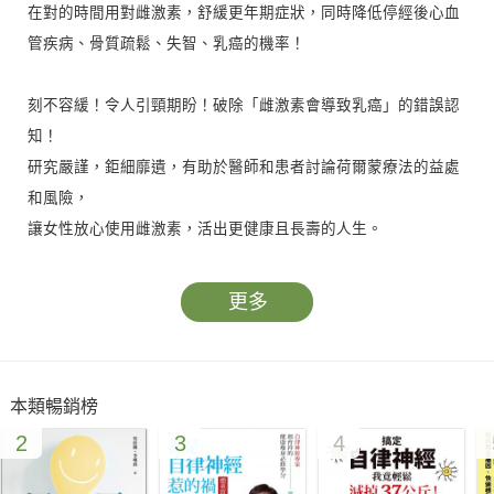
在對的時間用對雌激素，舒緩更年期症狀，同時降低停經後心血
管疾病、骨質疏鬆、失智、乳癌的機率！
刻不容緩！令人引頸期盼！破除「雌激素會導致乳癌」的錯誤認
知！
研究嚴謹，鉅細靡遺，有助於醫師和患者討論荷爾蒙療法的益處
和風險，
讓女性放心使用雌激素，活出更健康且長壽的人生。
許多人都有「更年期女性接受荷爾蒙療法會導致乳癌」的錯誤認
更多
知，但事實上，早在1990年代初期，全球早就累積了50年的證
據，顯示雌激素除了能成功抑制大多數女性的更年期症狀，還能
大幅降低心臟病、髖部骨折、大腸癌、阿茲海默症的風險，一直
本類暢銷榜
到今日，依然有許多後續研究證實，荷爾蒙療法並不會增加乳癌
2
3
4
風險！那麼，為什麼現在仍有那麼多女性（包括許多醫師在內）
會對使用荷爾蒙來改善更年期症狀有所疑慮呢？罪魁禍首就是