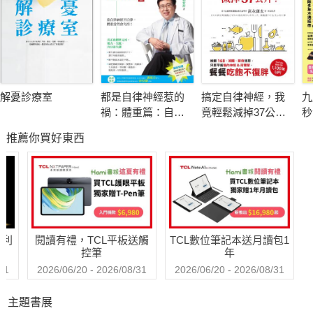
2002年的「婦女健康研究」！
腫瘤學家布盧明醫學博士，親自揭開「荷爾蒙恐慌」的來龍去
脈，並以現有醫學證據進行嚴謹論證，帶你充分了解雌激素治療
更年期症狀的益處與風險（好處比你以為的多，風險比你以為的
解憂診療室
都是自律神經惹的
搞定自律神經，我
九
低），讓廣大女性不再被似是而非的「發現」給嚇唬，而是學習
禍：體重篇：自律
竟輕鬆減掉37公
秒
評估風險與益處，做出對自己健康最有利的明確判斷。
神經專家郭育祥的
斤！推翻168、減
物
推薦你買好東西
健康瘦身必修學分
醣、斷食迷思，只
驚
要平衡腦內神經&荷
術
治療熱潮紅、夜間盜汗、失去性慾、情緒波動大等更年期不適，
爾蒙，餐餐吃飽不
因
荷爾蒙療法還有這些好處！
復胖
不
大部分女性在進入更年期都會出現更年期不適，只是，除了熱潮
紅、夜間盜汗等明確症狀，還有很多症狀並不被女性認為跟更年
哈利
閱讀有禮，TCL平板送觸
TCL數位筆記本送月讀包1
期有關，例如心悸你會去看心臟科；肌肉或關節痛你會去看風濕
控筆
年
科；失眠你會去掛睡眠障礙門診；憂鬱你會尋求心理諮商或精神
31
2026/06/20 - 2026/08/31
2026/06/20 - 2026/08/31
科；腰圍變粗你會去找減重門診……但這些症狀其實「也有可
主題書展
能」跟更年期有關。