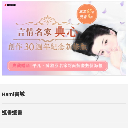
黃金十年機會之窗，補充雌激素的關鍵時機！
雌激素的使用有關鍵時機，稱為「機會之窗」，大致定義是在女
性最後一次行經後的十年內，荷爾蒙補充療法在那個時期「開
始」使用，所帶來的各種效益最好。如果進入更年期十年後才開
始採用荷爾蒙補充療法，風險可能會稍微提升，例如心血管方面
的問題，尤其如果你在使用雌激素之前就已經有動脈粥狀硬化的
問題，那荷爾蒙療法有可能會進一步阻塞已經變窄的動脈。
又例如雌激素守護大腦、預防女性失智的關鍵，在於「無縫接
軌」地延續腦部接受雌激素的時間，如果你更年期過了超過十
年，大腦神經細胞已經有些受損了，此時再來使用荷爾蒙療法就
Hami書城
可能無法帶來幫助……
逛書選書
過時的雌激素觀念該退場了！"