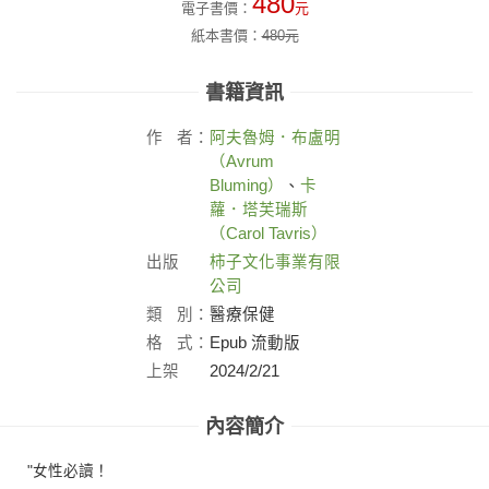
480
電子書價：
元
紙本書價：
480
元
書籍資訊
作
者：
阿夫魯姆．布盧明
（Avrum
Bluming）
、
卡
蘿．塔芙瑞斯
（Carol Tavris）
出版
柿子文化事業有限
社：
公司
類
別：
醫療保健
格
式：
Epub 流動版
上架
2024/2/21
日：
內容簡介
"女性必讀！