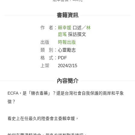
書籍資訊
作
者：
賴幸媛
口述／
林
庭瑤
採訪撰文
出版
時報出版
社：
類
別：
心靈勵志
格
式：
PDF
上架
2024/2/15
日：
內容簡介
ECFA，是「糖衣毒藥」？還是台灣社會自我保護的兩岸和平象
徵？
看史上在任最久的陸委會主委賴幸媛，