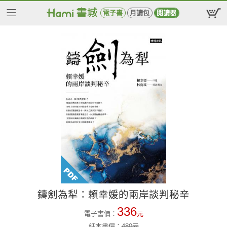
電子書
月讀包
閱讀器
鑄劍為犁：賴幸媛的兩岸談判秘辛
336
電子書價：
元
紙本書價：
480
元