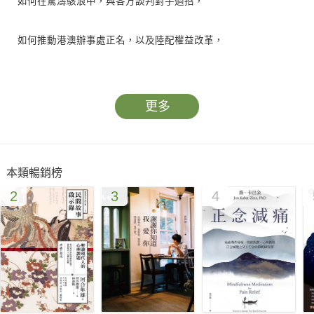
如何在驚濤駭浪中，與各方談判對手過招，
如何推動港澳辦事處正名，以及陸配權益改革，
又是如何兼顧在衝撞對岸的前提下，同時為兩岸和平互動儲備能
量？
更多
那是關鍵時代的關鍵工程，而她，剛好成為關鍵的人。
本類暢銷榜
2008年，賴幸媛出任馬政府陸委會主委，跌破了一堆人的眼鏡。
2
3
4
但在一片質疑聲中，她沉著部署，抓緊「以台灣為主、對人民有
利」的政策綱領，努力溝通和協商，讓兩岸關係穩健良性發展，
台灣主體性及中華民國主權也受到了堅強捍衛。
儘管陸委會的工作推動，要面對各種嚴峻挑戰，還因政客的操
弄，台灣社會難理性客觀地看待兩岸關係。化解對立、極端的意