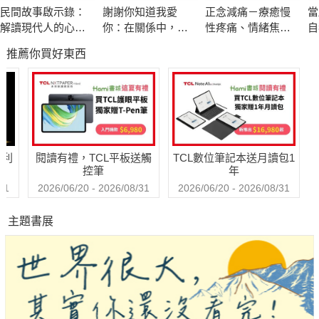
識型態，也就成為團隊的優先使命。賴幸媛與夥伴們深入草根，
民間故事啟示錄：
謝謝你知道我愛
正念減痛－療癒慢
當
傾聽民眾心聲、降低疑慮，終於過關斬將，讓政策順利推行。
解讀現代人的心理
你：在關係中，面
性疼痛、情緒焦
自
課題
對愛，接受愛，學
慮、心理創傷，正
煉
推薦你買好東西
習愛，放下愛
念減壓之父卡巴金
本書首度揭露賴幸媛在李、扁、馬之間的交流互動；側寫她如何
的靜觀練習課
在談判場內外縱橫捭闔，為台灣力爭權益；並直擊在推動諸如改
善陸配權益、兩岸共打協議、早收清單談判、ECFA和後續的兩
岸投保協議等相關政策過程中，她所遭逢的種種不為人知的秘
辛。
哈利
閱讀有禮，TCL平板送觸
TCL數位筆記本送月讀包1
控筆
年
欲知賴幸媛與其團隊的艱辛打拚歷程與內幕，不妨翻開本書，身
31
2026/06/20 - 2026/08/31
2026/06/20 - 2026/08/31
臨其境地體驗他們當年緊張又刺激的精彩實況。
主題書展
經營兩岸關係，走向「鑄劍為犁」，賴幸媛當年已為彼此搭好了
橄欖枝。如何維繫既有成果，導正近年遭遇的逆風逆流，端看兩
岸未來如何有智慧地面對和處理。