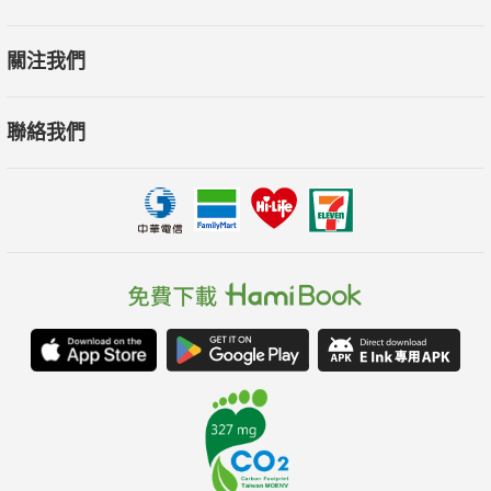
（源自烏拉山脈附近的民族）入侵、蒙古帝國擴張版圖等，前半
期屢屢遭受異族入侵與異教徒壓迫，歐洲社會極為動盪不安。現
關注我們
代歐洲各國很多在全球場域下都擁有相當重要的發言權以及影響
力，可是這些國家在中世紀當時卻只能在四方侵略下戰戰發抖。
聯絡我們
再說到科學技術等文明方面，歐洲也一直追不上繼承古希臘羅馬
古典文明的拜占庭（東羅馬）帝國甚至伊斯蘭教世界。十四世紀
又有飢荒和黑死病（鼠疫）大流行，人口劇減進入成長停滯期，
渾然就是最能體現「黑暗」之名的一個時代。
當時的歐洲人置身於這般朝不保夕的世況下，所以向基督教尋求
心靈的平安。加以父兄傳承下來的神話傳說，逐漸融合形成一種
獨特的文化。這種黑暗時代孕育形成的文化，在近代以降歐洲諸
國爭奪世界霸權的過程中向外擴散，終於成為幻想世界的王道文
化。
時代範圍
西洋史的時間劃分中，中世紀位於古代與近代（或近世）之間。