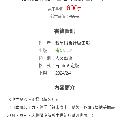
600
電子書價：
元
紙本書價：
750
元
書籍資訊
作
者：
新星出版社編集部
出版
奇幻基地
社：
類
別：
人文藝術
格
式：
Epub 固定版
上架
2024/2/4
日：
內容簡介
《中世紀歐洲圖鑑（精裝）》
【日本知名全方面繪師「鈴木康士」繪製，以387幅精美插畫、
地圖、照片、表格徹底解說中世紀的歐洲世界！】