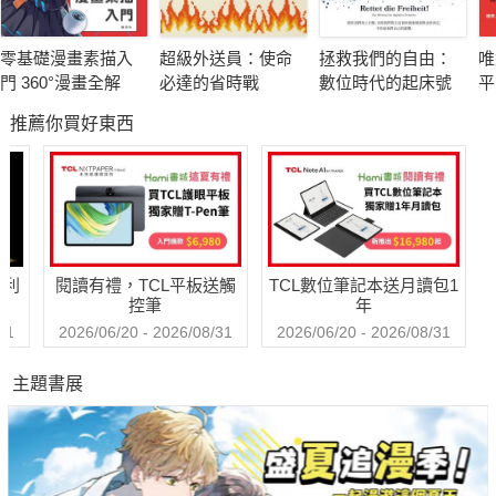
★輕小說、漫畫、遊戲設定、其他創意作品的參考資料，了解中
古世紀歐洲的第一本紮實入門書。
零基礎漫畫素描入
超級外送員：使命
拯救我們的自由：
唯
門 360°漫畫全解
必達的省時戰
數位時代的起床號
平
英雄、皇宮、十字軍──超越想像的真實「異世界」
屬
推薦你買好東西
一本掌握西方歷史的光明與黑暗
國王、騎士與吟遊詩人，他們到底是什麼樣的存在？
農村、教會與城市，以前中世紀歐洲人的生活究竟長什麼樣子？
中世紀的歐洲很難從嚴肅的歷史書裡想像出來，本書用真實的方
式，以精美插圖、照片詳細介紹人們的生活。 當然，神話傳說、
哈利
閱讀有禮，TCL平板送觸
TCL數位筆記本送月讀包1
妖魔神獸也一網打盡！
控筆
年
中世紀歐洲世界更是輕小說、漫畫、遊戲和其他創意作品的背
31
2026/06/20 - 2026/08/31
2026/06/20 - 2026/08/31
景，並且持續吸引人們。如果你想了解中世紀的歐洲，這是你需
主題書展
要的第一本書。請隨意使用它作為參考資料。
有待光明驅逐黑暗的時代
中世紀歐洲此語在現代人眼中，往往讓人覺得是個充滿了騎士、