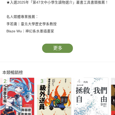
★入選2025年「第47次中小學生讀物選介」叢書工具書類推薦！
名人媒體專業推薦：
李若庸｜臺北大學歷史學系教授
Blaze Wu｜神幻系水墨插畫家
怪奇事物所 所長
謝哲青｜作家&旅行家
更多
神奇海獅｜歷史作家
本書特色：
本類暢銷榜
★本書由日本知名全方面繪師「鈴木康士」繪製生動精美插圖！
2
3
4
★大量地圖、史料照片，內容豐富。
★架構廣博，包攬所有中世紀歐洲大小事，一本即可掌握整個中
世紀歐洲文化脈絡。
★兼具歷史與神話，具有很高的趣味性，寓教於樂，內容既可加
深對世界史的理解，精美圖片又讓人愛不釋手。