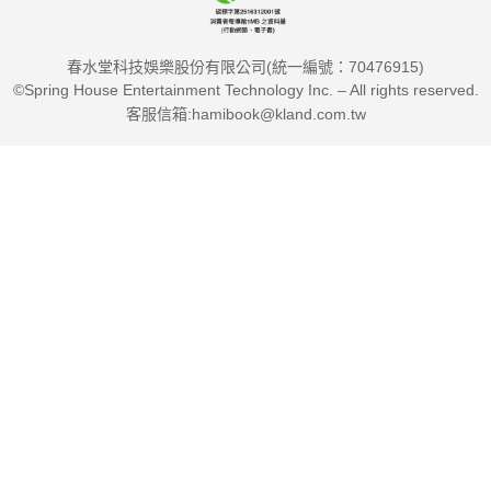
其年代相當於西元四五世紀到十五世紀，以重要歷史事件來說始
於羅馬帝國東西分裂（三九五年），一說始於西羅馬帝國滅亡
春水堂科技娛樂股份有限公司(統一編號：70476915)
（四七六年），終於東羅馬帝國滅亡（一四五三年）。
©Spring House Entertainment Technology Inc. – All rights reserved.
這約莫千年的時間又可以再分成三期：五～十世紀的中世初期、
客服信箱:hamibook@kland.com.tw
十一～十三世紀是中世盛期、十四～十五世紀是中世後期。
中世初期是在日耳曼人大遷徙的一陣兵荒馬亂當中，人們尋求救
贖的想望使得基督教逐漸滲透於民間的時代。這些日耳曼裔的主
們掌權成為統治階級以後，又紛紛進而尋求更強大的勢力庇護以
求自保，結果確立了封建制度。
中世盛期在諾曼人等異族入侵消停以後，歐洲因為導入三圃制農
法與重型有輪犁而進入產量大增的農業革命時代。十字軍東征等
事件便是發生於此時，是教宗權力的鼎盛時期。
中世後期教會權威掃地、封建領主沒落，相對地世俗王權則是愈
見鞏固、一步步邁向後來的絕對王政。
空間範圍