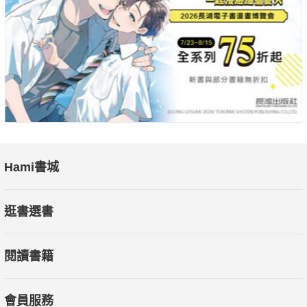
魔法師、龍、聖杯、鍊金術……漫畫、動畫和遊戲重要奇幻元素
俯拾皆是的大寶庫。可是從歷史的角度來看，中世紀一直都是個
「黑暗的時代」。
中世紀一詞早自十五世紀文藝復興時期便已存在，乃指古典文化
時代跟古典文化復興時代中間的時代；換句話說，當時認為中世
紀乃是優秀的古希臘羅馬古典文化失落以後一個過渡的時代。
十八世紀因為市民革命而興起的啟蒙思想，便是要擺脫中世紀的
基督教世界觀，試圖以理性理知來理解人類、社會、自然乃至世
界的種種真實。所謂「啟蒙」自然就是要「啟發」「無知蒙
Hami書城
昧」，然則此語英文「Enlightment」原義卻是「照亮」的意思。
換句話說，中世紀這麼個飽受啟蒙思想大肆撻伐之基督教束縛的
逛書選書
時代，自然也就是個有待光明驅逐黑暗的黑暗時代。
閱讀書籍
唯其黑暗方得運生的文化
事實上歐洲的中世紀也確實是始於日耳曼人大遷徙之亂，然後又
是受到伊斯蘭教勢力壓迫威脅、諾曼人（維京人）和馬札爾人
會員服務