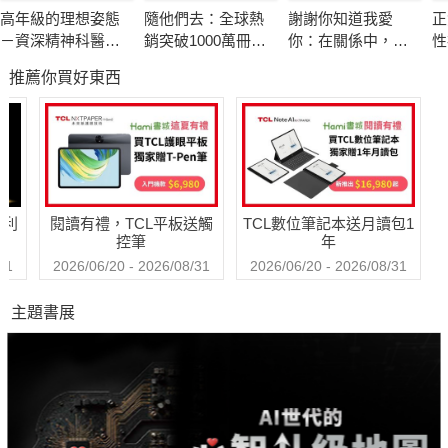
◆ 事實是：通過這本書的引導，你將學會如何療癒情感創傷，並
高年級的理想姿態
隨他們去：全球熱
謝謝你知道我愛
正
重新找回自我價值。
－資深精神科醫師
銷突破1000萬冊現
你：在關係中，面
性
也嚮往的老後人生
象級巨作！改變千
對愛，接受愛，學
慮
推薦你買好東西
萬人命運的心理技
習愛，放下愛
念
◎ 他們說，外遇是不可原諒的背叛。
巧【附放下執念明
的
信片圖】
◆ 事實是：深入瞭解外遇背後的心理動機，能啟動療癒之路，重
建破碎的信任。
哈利
閱讀有禮，TCL平板送觸
TCL數位筆記本送月讀包1
當外遇成為我們生命中無法迴避的課題，
控筆
年
31
2026/06/20 - 2026/08/31
2026/06/20 - 2026/08/31
痛苦不應該是終點。──心中的裂縫，終須以理解與原諒來修補
主題書展
──
只要敞開心房，坦誠面對，就能療癒創傷的陰霾，重新獲得愛與
被愛的能力。