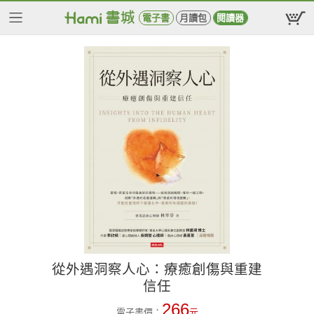
電子書
月讀包
閱讀器
從外遇洞察人心：療癒創傷與重建
信任
266
電子書價：
元