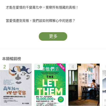
才能在愛情的千變萬化中，覺察所有隱藏的真相！
當愛情遭到背叛，我們該如何釋解心中的迷惑？
或許，我們對伴侶的瞭解並不像自己想像的那麼全面。
更多
可能，我們被表面的幸福或根深蒂固的偏見所迷惑，導致看不透
愛情的本質。
本類暢銷榜
2
3
4
◎ 他們說，外遇只是一時失誤。
◆ 事實是：每段外遇背後，都藏有深層次的心理需求與徵兆。
◎ 他們說，外遇的創傷永遠無法痊癒。