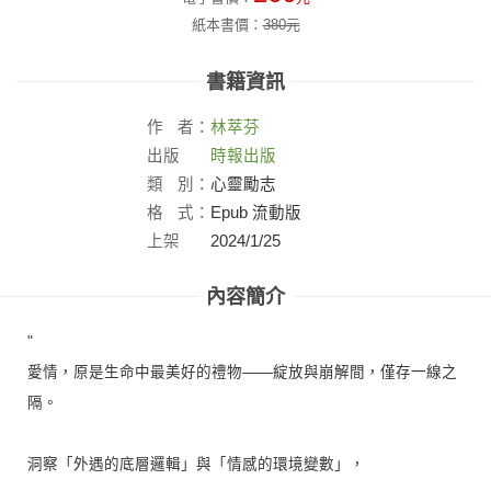
紙本書價：
380
元
書籍資訊
作
者：
林萃芬
出版
時報出版
社：
類
別：
心靈勵志
格
式：
Epub 流動版
上架
2024/1/25
日：
內容簡介
"
愛情，原是生命中最美好的禮物——綻放與崩解間，僅存一線之
隔。
洞察「外遇的底層邏輯」與「情感的環境變數」，