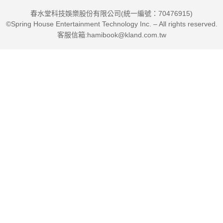
◎ 療癒過程不僅促進個人成長，也能提升關係品質。
春水堂科技娛樂股份有限公司(統一編號：70476915)
©Spring House Entertainment Technology Inc. – All rights reserved.
◎ 吸取養分，擁抱新生活中的每一個可能性。
客服信箱:hamibook@kland.com.tw
誰需要閱讀這本書？
◎ 若你正承受著伴侶不忠的痛苦，渴望理解與被理解的你。
◎ 尋找治癒情感創傷，重建信任的方法的你。
◎ 渴望瞭解外遇背後心理動機，防止未來類似事件發生的你。
◎ 如果你正在努力辨別伴侶的真正悔改與虛假承諾，需要指引的
你。
◎ 未婚遭受背叛的人，尋找理解和支持的你。