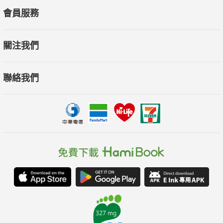
會員服務
本書特色：本書深刻探討人生哲理，以贏家心態、自律、愛拚精
關注我們
神、夢想堅持、目標導向和逆境反彈為主軸，激勵讀者超越「假
如」，追求充實有意義的生命。書中充滿啟發性格言，再搭配每
聯絡我們
章節的真實案例，勉勵讀者積極行動、超越恐懼、主動出擊，創
造屬於自己的奇蹟。