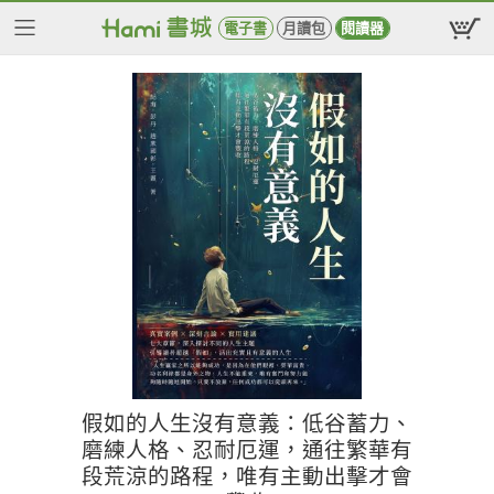
電子書
月讀包
閱讀器
假如的人生沒有意義：低谷蓄力、
磨練人格、忍耐厄運，通往繁華有
段荒涼的路程，唯有主動出擊才會