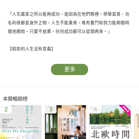
「人生贏家之所以能夠成功，是因為在他們眼裡，榮華富貴、功
名利祿都是身外之物，人生不能重來，唯有奮鬥和努力能夠隨時
隨地開始。只要不放棄，任何成功都可以從頭再來。」
【假如的人生沒有意義】
本章以探索人生意義的視角出發，強調贏家的人生是沒有假如
的。透過面對風雨、用愛回報世界，成為生命舞臺上的主角！講
更多
述了彭丹和其他演員們如何在生活的舞臺上展現真正的自己。透
過艱辛的磨難，書中提倡逆境中的韌性和傷口的癒合，讓讀者思
考生命中的困境如何豐盈個人的成長。
本類暢銷榜
2
3
4
【做一個孤獨的自律者】
本章深入探討自律的重要性，將其視為享受孤獨和自由的最高境
界。書中強調今天的優勢來自昨天的克制，並說明如何管控善變
的情緒，使其成為蛻變前的洗禮。這裡提到內心的溫度掌控成功