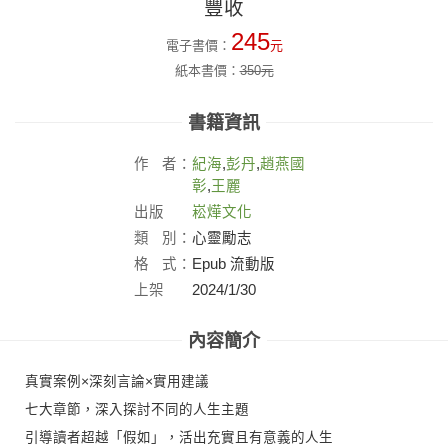
豐收
245
電子書價：
元
紙本書價：
350
元
書籍資訊
作
者：
紀海
,
彭丹
,
趙燕國
彰
,
王麗
出版
崧燁文化
社：
類
別：
心靈勵志
格
式：
Epub 流動版
上架
2024/1/30
日：
內容簡介
真實案例×深刻言論×實用建議
七大章節，深入探討不同的人生主題
引導讀者超越「假如」，活出充實且有意義的人生