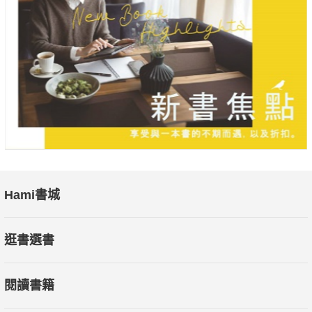
本章聚焦於目標的重要性，指導讀者制定明確、精準的目標，並
強調這樣的目標會塑造更美好的未來。書中警示不要讓目標的高
度超過實力，並強調信念的堅持會為未來帶來希望。這裡也提到
制定計畫，專注地走向目標，使讀者更有方向感。
【在逆境中積蓄反彈的力量】
本章探討逆境中的成長和積蓄力量的價值。挫折的磨練會使勇敢
的人在逆境中變得更加堅強。厄運醞釀奇蹟，忍耐必有驚喜，這
種態度使讀者能夠在低谷時振作起來，相信成功就在下一步之
遙。
Hami書城
【行動是極致的修行】
逛書選書
本章強調行動的重要性，它是所有成功的源頭。書中鼓勵讀者積
極行動，相信唯有主動出擊才能有豐富的收穫。透過積極的行
閱讀書籍
動，創造屬於自己的奇蹟，並且在恐懼中行走，挑戰自己的勇
敢，使讀者更加深刻地體會到行動的力量。