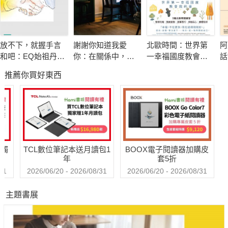
的高度，並警示驕傲是一種開在煎熬中的曇花，使讀者思考在孤
獨中的成長和自由。
放不下，就握手言
謝謝你知道我愛
北歐時間：世界第
阿
【?愛拚的人有好運】
和吧：EQ始祖丹尼
你：在關係中，面
一幸福國度教會我
話
本章強調愛拚的精神是卓越人士的共同特徵。書中透過真實案
爾．高曼與措尼仁
對愛，接受愛，學
的事
題
推薦你買好東西
波切的冥想智慧
習愛，放下愛
搶
例，闡述了愛拚的人在面對磨難時如何保持勇敢，並且迎來好
課
運。讀者被激勵去勇敢迎擊困難，相信努力的汗水和淚水終究不
王
會白流，而是會在成功的道路上留下痕跡。
人
【努力堅持你的夢想】
送觸
TCL數位筆記本送月讀包1
BOOX電子閱讀器加購皮
本章專注於夢想的追求，將其視為無價之寶。書中深入探討追夢
年
套5折
的代價，並提醒讀者夢想能使人與眾不同。透過努力和堅持，夢
31
2026/06/20 - 2026/08/31
2026/06/20 - 2026/08/31
想可以實現，並且在這個過程中經歷遍體鱗傷，卻也因此變得更
主題書展
為堅強。
【任何時候都不要迷失方向】