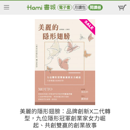
電子書
月讀包
閱讀器
美麗的隱形翅膀：品牌創新X二代轉
型，九位隱形冠軍創業家女力崛
起、共創雙贏的創業故事