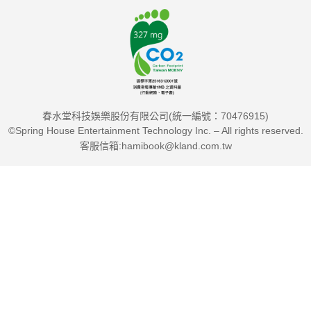
維心法律事務所合署律師／葉孝慈
——轉念看待一切，所有經歷都是為了成就更好的未來，造就更
優的自我。
春水堂科技娛樂股份有限公司(統一編號：70476915)
©Spring House Entertainment Technology Inc. – All rights reserved.
建立臺灣第一個以活動體驗為主軸的茶行銷平臺
客服信箱:hamibook@kland.com.tw
十本初壹、茶青世代平臺創辦人／鄭絜方
——唯有專一，才能成為唯一
臺灣第一批引領客製化風潮的「客製小姐」