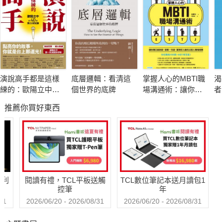
打造南臺灣第一家女性創立的科技整合公司
智合未來科技整合公司創辦人／張瑜芳
演說高手都是這樣
底層邏輯：看清這
掌握人心的MBTI職
渴
練的：歐陽立中的
個世界的底牌
場溝通術：讓你開
者
——當大家都不看好我時，我更必須做出成績來讓他們刮目相
40堂魅力演說課
口說對話、提案一
《
推薦你買好東西
次過、贏得好人緣
金
看。
的16型人職場指南
臺灣第一位正甲師，正確趾甲養護觀念推廣人
哈利
閱讀有禮，TCL平板送觸
TCL數位筆記本送月讀包1
控筆
年
美足弓坊及葒昌生醫股份有限公司創辦人／吳繐伶
31
2026/06/20 - 2026/08/31
2026/06/20 - 2026/08/31