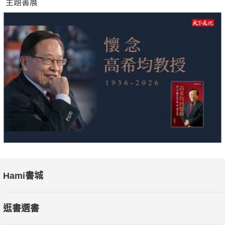
主題書展
——把握每一次機會，活出最有特色最燦爛的自己。
發源地於高雄的專業美容沙龍品牌創建者
顏之鑽沙龍體系創辦人暨奎蒂絲品牌總監／蔡惠芬
——合作是世界的趨勢，吸收他人智慧共同打拚，創造共生三贏
的未來。
Hami書城
臺灣獨一無二以護膚、養膚為主力的健康食品及保養品研發者
逛書選書
玩美女人美學沙龍創辦人／吳思霖