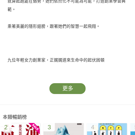
就算起跑處在弱勢，她們依然化不可能為可能，打造創業學習典
範。
乘著美麗的隱形翅膀，跟著她們的智慧一起飛翔。
九位年輕女力創業家，正娓娓道來生命中的起伏困頓
更多
打造臺灣傳統工廠轉型現代化工廠的典範
青宇企業營運長暨永續長／李羿慧
本類暢銷榜
2
3
4
——成就別人，也就是成就自己，一切成就都是為了愛。