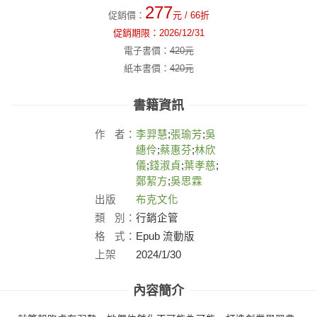
277
促銷價：
元
/ 66折
促銷期限：
2026/12/31
電子書價：
420
元
紙本書價：
420
元
書籍資訊
作
者：
李羿慧
;
張瑜芳
;
吳
繐伶
;
蔡惠芬
;
林欣
儀
;
錢淑貞
;
葉孝慈
;
鄭絜方
;
吳思霖
出版
布克文化
社：
類
別：
行銷企管
格
式：
Epub 流動版
上架
2024/1/30
日：
內容簡介