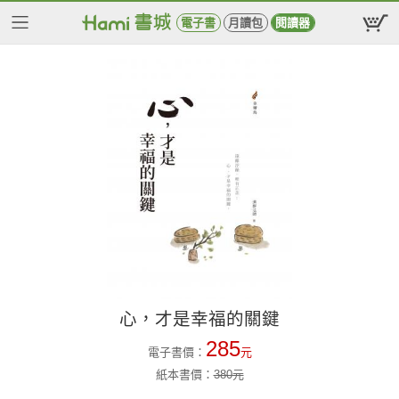
電子書
月讀包
閱讀器
心，才是幸福的關鍵
285
電子書價：
元
紙本書價：
380
元