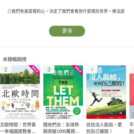
◎我們有甚麼樣的心，決定了我們會看到什麼樣的世界。佛法認
為，心是無常、無我的，這一特徵，決定了我們可以對心進行改
造。
更多
本類暢銷榜
◎德行是基礎，身心健康是關鍵，外在條件是輔助。建立在這些
2
3
4
基礎上的幸福才完整。
我們的內心每天會自導自演地播放小劇場，但會不斷重複的都是
我們最在意的事。因為我們對內心缺乏觀照，所以這種重複往往
是被動的，是不自覺地被串習推動。我們看到喜歡的人，不由自
北歐時間：世界第
隨他們去：全球熱
自信沒人能給，更
不
主就高興；看到討厭的人，不由自主就起了瞋心。但我們該想一
一幸福國度教會我
銷突破1000萬冊現
別自己摧毀！
別