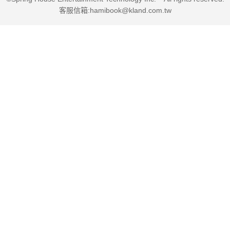
客服信箱:hamibook@kland.com.tw