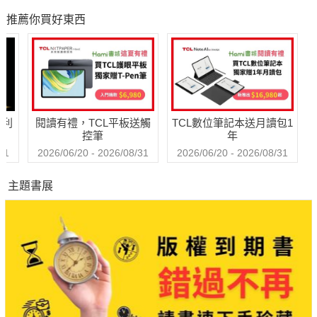
想，為什麼會產生這些情緒？這些情緒是否健康？是否會使心陷
的事
象級巨作！改變千
限
推薦你買好東西
萬人命運的心理技
入貪著或對立中？如果不加以觀察，這些情緒就會隨串習自動複
巧【附放下執念明
製，就像電腦自動複製的病毒，最後發展到難以控制的程度。
信片圖】
哈利
閱讀有禮，TCL平板送觸
TCL數位筆記本送月讀包1
當我們把念頭當做「我」，就會被念頭所糾纏，使之成為生命的
控筆
年
主宰。但我們要知道，念頭終究是虛妄、沒有根。如果我們對念
31
2026/06/20 - 2026/08/31
2026/06/20 - 2026/08/31
頭保持觀照、保持距離，它就無法影響我們了。濟群法師於本書
主題書展
告訴我們：把向外的目光收回，轉而向內觀照。當我們張開眼睛
時，可以看到天地山河，看到目光所及的一切；而當我們有能力
打開心眼時，就能像佛陀那樣，對宇宙萬有了了分明。因為心和
宇宙在本質上是相通的，只有認識心性，才能如實了知世界。