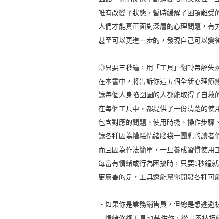
唯有改變了狀態，暫時緩解了困頓難受
人們才能真正面對深層的心理問題，有力
甚至可以更進一步的，發現自己可以變得
◎只要三秒鐘，用「工具」翻轉無解失
在本書中，將告訴你這五個全新心理療
讓每個人身陷囹圄的人都能取得了自救
在每個工具中，都提供了一份清楚的使
包含對應的問題、使用時機、操作步驟、
讓各種因為糟糕情緒腦袋一團亂的讀者們
而且因為作法簡單，一旦養成習慣使用
每當有情緒或行為困擾時，只要3秒鐘就
更厲害的是，工具還能幫你開發各種可能
‧如果你是業務銷售員，但總是想逃避被
→情緒修復工具○1輔佐你，從「不被拒絕