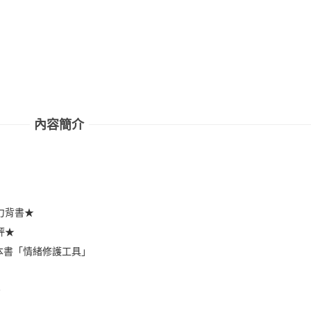
內容簡介
力背書★
評★
本書「情緒修護工具」
。