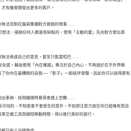
，才有機會開發出更多的客戶。
無法克制在腦袋重播對方做過的壞事……
想法，接納任何人都是有缺點的，使用「主動的愛」先向對方使出善
。
無法表達自己的意見，甚至只能當啞巴……
全感。藉由使用「內在權威」專注於自己內心，不再過於在乎外界眼
有了你內在最糟糕的自我──「影子」一起結伴發聲，因此你可以說得更有
出車禍、搭飛機隨時覺得會遇上空難……
可怕的、不知道會不會發生的意外，不如把注意力放在你已經擁有而且
搭乘交通工具而縮短移動時間，得以進行美好的旅行。
都只有三分鐘熱度……