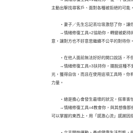
主動出擊找尋客戶、面對各種被拒絕的可能
‧妻子／先生忘記丟垃圾激怒了你，讓你
→情緒修復工具○2協助你，轉變被虧待的
意，讓對方也不好意思繼續不公平的對待你
‧在他人面前無法好好的開口說話，不但
→情緒修復工具○3扶持你，擺脫這種不安
光，獲得自信，而且在使用這項工具時，你
力量。
‧總是擔心會發生最壞的狀況，搭車害怕
→情緒修復工具○4教會你，與其想像那些
可以掌握的東西上，用「感激心流」感謝因
‧立志開始運動、養成健康生活型態，卻