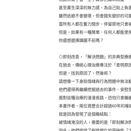
甚至產生深深的無力感，為自己貼上負面
雖然逃避不會變壞，但會錯失變好的可
當所有人都在奮力闊步，停留原地只會被
但是，如果有一種簡單、任何人都能使用
你還想選擇躊躇不前嗎？
◎即刻改善，「解決問題」的非典型療
在過去，傳統心理治療專注於「查明原
但是，找到原因了，然後呢？
請想像一下身陷情緒與行為問題中無法動
他們還得再繼續挖掘過去的事件、安慰受
面對這種治療的漫漫長路，恐怕只會繼續
本書作者，兩位資歷合計超過60年的權
就是因為發現了這個癥結點：
被情緒淹沒的人，需要的是「即刻解決問
因此，他們提供了創造變化的突破性「