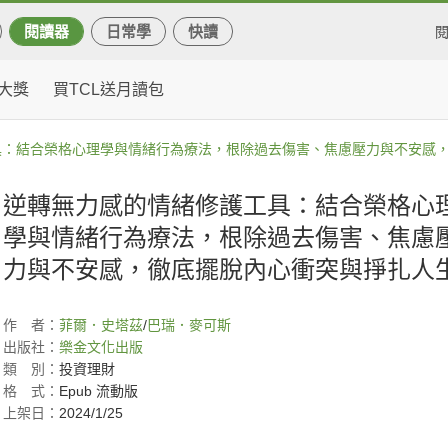
閱讀器
日常學
快讀
大獎
買TCL送月讀包
具：結合榮格心理學與情緒行為療法，根除過去傷害、焦慮壓力與不安感
逆轉無力感的情緒修護工具：結合榮格心
學與情緒行為療法，根除過去傷害、焦慮
力與不安感，徹底擺脫內心衝突與掙扎人
作
者：
菲爾．史塔茲
/
巴瑞．麥可斯
出版社：
樂金文化出版
類
別：
投資理財
格
式：
Epub 流動版
上架日：
2024/1/25