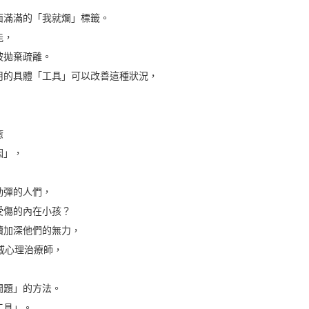
滿滿的「我就爛」標籤。
能，
拋棄疏離。
的具體「工具」可以改善這種狀況，
癒
因」，
彈的人們，
傷的內在小孩？
加深他們的無力，
威心理治療師，
題」的方法。
工具」。