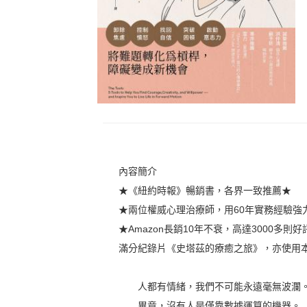
內容簡介
★《紐約時報》暢銷書，各界一致推薦★
★兩位權威心理治療師，用60年實務經驗強
★Amazon長銷10年不衰，高達3000多則好
滿分紀錄片《史塔茲的療癒之旅》，亦使用
人都有情緒，我們不可能永遠毫無波瀾
畢竟，沒有人是僅靠數據運算的機器。