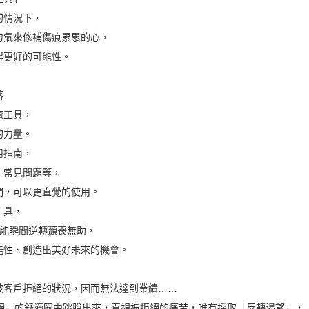
的情況下，
氣來修補傷痕累累的心，
更好的可能性。
落
癒工具，
的力量。
用指南，
常見問題等，
，可以更直覺的使用。
工具，
能瞬間逆轉頹喪無助，
性、創造出美好未來的機會。
客戶拒絕的狀況，因而無法達到業績……
」的舒適圈中跳脫出來，直視被拒絕的痛苦，唯有採取「反轉渴望」，