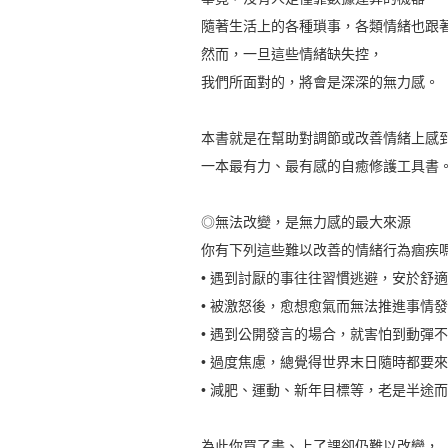
隨著生活上的各種瑣事，各類情緒也跟著
然而，一旦這些情緒缺失控，
我們所面對的，將會是深深的無力感。
本書就是在幫助對調節或改善情緒上感到
一本最有力、最有感的自癒修護工具書
◎無法改變，是無力感的最大來源
你有下列這些難以改善的情緒行為痼疾
• 遇到討厭的事往往習慣逃避，安於舒適
• 被激怒後，愈想愈氣而無法推進事情發
• 遇到公開發言的場合，就害怕到動彈不
• 過度焦慮，總覺得世界末日隨時都要來
• 減肥、運動、新年目標等，老是半途而
為此你買了書、上了課卻仍難以改變，