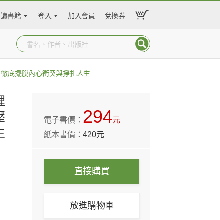
閱讀書籍
登入
加入會員
兌換券
，徹底擺脫內心衝突與掙扎人生
理
294
壓
電子書價：
元
生
紙本書價：
420
元
直接購買
放進購物車