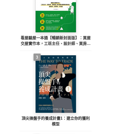
看屋驗屋一本通【暢銷新封面版】：買屋
交屋實作本，工班主任、設計師、買房達
人教你驗好屋買對房秘訣，省裝潢、住舒
適、不吃虧
3
頂尖操盤手的養成計畫1：建立你的獲利
模型