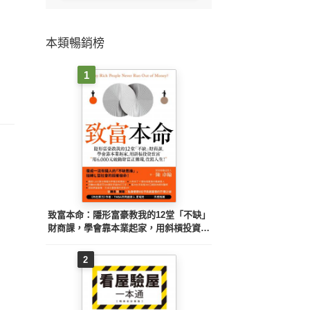
本類暢銷榜
1
致富本命：隱形富豪教我的12堂「不缺」
財商課，學會靠本業起家，用斜槓投資致
富──用6,000元啟動財富正循環，改寫人
生！
2