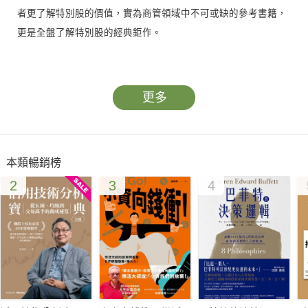
者更了解特別股的價值，實為商管領域中不可或缺的參考書籍，
更是全盤了解特別股的經典鉅作。
＊透過本書可以了解：
●台灣特別股的歷史演變——特別股如何在六十幾年間隨著經濟
更多
發展，逐漸進化至具有可交換特別股的最新設計、發行。
●以法規及會計規範角度探索特別股的巧妙應用——探討發行時
的關鍵條件，及如何設計出符合公司需求又能吸引投資人的特別
本類暢銷榜
股。
2
3
4
●公司發行之實務、定價與策略運用——深入了解公司發行特別
股受法律和主管機關規範時，各階段應做的決策。
●由投資人的角度探討特別股的風險與報酬——除此之外，輔以
金控與銀行類跌破發行價之說明，了解強升息環境下投資人對特
別股的翻轉看法。
●具有話題性的實戰案例——以台灣高鐵案及作者實際參與過的
實例分析，融會貫通特別股之精髓。