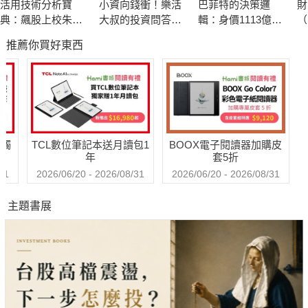
活用技術分析寶
小資向錢衝！樂活
巴菲特的決策邏
財
●台灣首例具交換權的特別股——台新金控所發行的己種記名式
典：飆股上校朱家
大叔的投資問答
輯：身價1113億美
（
交換特別股發行緣由與貢獻。
泓40年實戰精華 從
室，6步驟穩穩賺，
元的投資之神，解
《
推薦你買好東西
K線、均線到交易高
賺久久！
讀世界的八大原則
冊
●特別股在世界各國的應用及未來展望
手的養成祕笈
｜專業推薦｜
政治大學名譽暨講座教授 司徒達賢
中華民國工商協進會理事長暨台新金控董事長 吳東亮
台灣大學管理學院財務金融系教授暨台新國際商業銀行獨立董事
送觸
TCL數位筆記本送月讀包1
BOOX電子閱讀器加購皮
李賢源
年
套5折
台灣大學管理學院院長 胡星陽
31
2026/06/20 - 2026/08/31
2026/06/20 - 2026/08/31
勤業眾信聯合會計師事務所總裁 柯志賢
主題書展
台灣大學管理學院會計系副教授 陳坤志
台灣大學管理系教授、前EMBA執行長 劉啟群
財信傳媒集團董事長 謝金河"