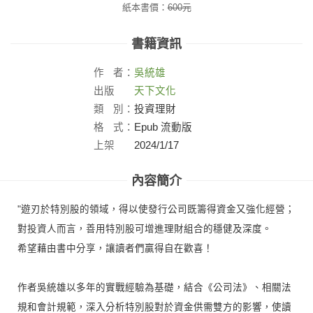
紙本書價：
600
元
書籍資訊
作
者：
吳統雄
出版
天下文化
社：
類
別：
投資理財
格
式：
Epub 流動版
上架
2024/1/17
日：
內容簡介
"遊刃於特別股的領域，得以使發行公司既籌得資金又強化經營；
對投資人而言，善用特別股可增進理財組合的穩健及深度。
希望藉由書中分享，讓讀者們贏得自在歡喜！
作者吳統雄以多年的實戰經驗為基礎，結合《公司法》、相關法
規和會計規範，深入分析特別股對於資金供需雙方的影響，使讀