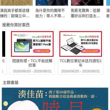
○努力必有回報的人認為努力只是一種手段，
演說高手都是這樣
為什麼你的團隊不
馬斯克寶典：從顛
渴
X努力沒有回報的人認為努力是必須。
練的：歐陽立中的
給力：帶人不帶
覆矽谷到打造太空
者
在今後的時代，「人們努力做過的事」都會逐漸被AI機器人
40堂魅力演說課
心，憑什麼衝業績
帝國，讀懂全球首
《
推薦你買好東西
富20年極限思維
金
取代，所以應該致力於能確實突顯自我價值的事上，沒必要凡事
親力親為，善用科技或是其他人的力量協助分擔才有效率。
○努力必有回報的人用過去式想像自己，
X努力沒有回報的人對未來充滿不安。
哈利
閱讀有禮，TCL平板送觸
TCL數位筆記本送月讀包1
努力有回報的人總用「過去式」來想像未來的自己，他們站
控筆
年
在已經實現目標的角度看看現在的自己。為了不讓內心四分五
31
2026/06/20 - 2026/08/31
2026/06/20 - 2026/08/31
裂，必須明確釐清「可以靠自己努力做到的事」與「做不到的
主題書展
事」，讓動機具體化。
○努力必有回報的人對自己沒有期待，
X努力沒有回報的人過度自信而受挫。
懂得「自我疼惜」的人會放棄「事情應該怎麼做」的完美理