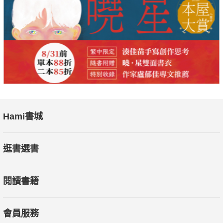
想主義，不強迫自己縮小理想與現實之間的差距，以避免讓焦
慮、憤怒、悲傷等情緒所擊倒而感到孤立無助。
○努力必有回報的人將have done可視化，
X努力沒有回報的人只想著to do。
善於努力的人會藉由記錄激發動力。他們不會依賴「記憶」
這個模糊不清的東西，養成每天寫行事曆鼓勵自己，達成目標的
快感會讓人欲罷不能。
Hami書城
○努力必有回報的人策略性偷懶，
逛書選書
X努力沒有回報的人徹夜不眠也會全力以赴。
有效努力的人都懂得「如何偷懶」，每週為自己訂下「欺騙
閱讀書籍
日」好好放鬆，充電後再出發。制定努力目標時，他們通常不採
取和多人競爭的戰略，會好好思考「獨占的優勢」，在沒有眾多
競爭者的情況下輕鬆取得勝利。
會員服務