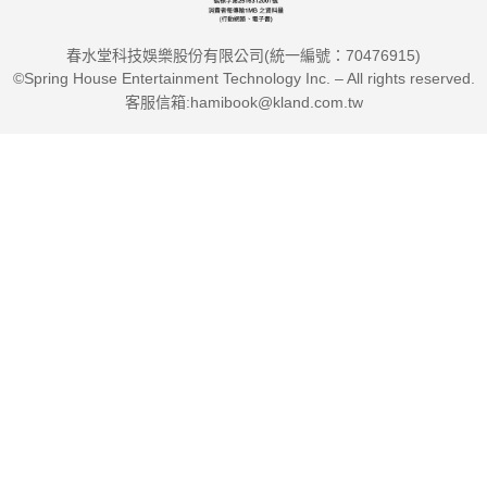
人共鳴的關鍵因素。努力總有回報的人會巧妙地讓眾人參與其
春水堂科技娛樂股份有限公司(統一編號：70476915)
中，利用最短時間蒐集最多資源達成目標。
©Spring House Entertainment Technology Inc. – All rights reserved.
客服信箱:hamibook@kland.com.tw
○努力必有回報的人不求回報，
X努力沒有回報的人執著有施有受。
不要對別人抱持過多期待，不管你多麼為對方著想，如何善
待對方，是否要接受這些是對方的自由，不如為了自己去做，不
需要考慮對方，只為了自我滿足好好做就行。
【陪你重新開創未來的贏家習慣，從工作、人際關係到生活
變成想要的樣子！】
1．給自己的感謝日記（◆減少睡前的焦慮和煩惱，寫心事
能幫助放鬆入眠）
2．練習早起（◆白天讓身體正常分泌血清素、多巴胺，得
到幸福前進的動力）
3．設定努力的界限（◆不懂得適時停損的話，也會損耗你