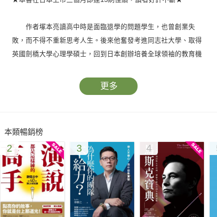
作者塚本亮讀高中時是面臨退學的問題學生，也曾創業失
敗，而不得不重新思考人生。後來他奮發考進同志社大學、取得
英國劍橋大學心理學碩士，回到日本創辦培養全球領袖的教育機
構。作者從自身經驗認知到：「每個人的時間和精力是有限
的」，無論求學考試、工作、經營人際關係都不該「單靠努
更多
力」，決勝關鍵在於「聰明選擇」，為自己打造『能預見成功的
起手式』！
本類暢銷榜
本書寫給慣性努力、過度努力，甚至不自覺為別人白白努力
2
3
4
的你，作者從心理學角度分析「有效努力」和「無效努力」的差
異，引導讀者選擇「如何努力最明智」的道路、技巧性避開窮忙
地雷，讓每一分努力效益最大化，不再一無所獲！
【「不追求努力的人」為何比「努力的人」更易得到想要的
成果？】