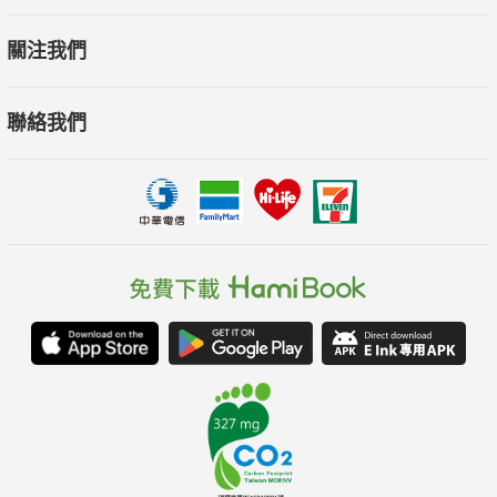
○努力必有回報的人採取因式分解，
關注我們
X努力沒有回報的人無計畫猛衝。
所謂的因式分解，就是「釐清成功的組成要素」，比方當你
聯絡我們
計畫要增加營業額、達成某個成績的時候，必須分解銷售額、目
標過程由哪些必須要素所組成，而不是無戰略計畫地猛衝。
○努力必有回報的人不排斥模仿，
X努力沒有回報的人執意追求自我。
在努力的初期先模仿你認為不錯的東西，因為一帆風順的人
必有其原因，再透過反覆練習內化成自己的做法。初期模仿是成
為頂尖選手的第一步，誰是首創並不重要，重要的是誰靠這個方
法取得成功。
○努力必有回報的人靠缺點交朋友，
X努力沒有回報的人單打獨鬥、孤軍奮戰。
誠實面對自己有的缺點，並且勇於提出來討論，才是贏得他