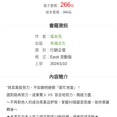
266
電子書價：
元
紙本書價：
380
元
書籍資訊
作
者：
塚本亮
出版
幸福文化
社：
類
別：
行銷企管
格
式：
Epub 流動版
上架
2024/1/10
日：
內容簡介
"與其萬般努力，不如聰明避開「窮忙地雷」！
選對路再努力，成果驚人 VS. 盲目地努力，精疲力盡…
～不再對他人的成功羨慕忌妒恨，掌握50個贏家思維，助你華麗
轉身～
★本書在日本上市三個月即達13刷佳績，讀者好評不斷★