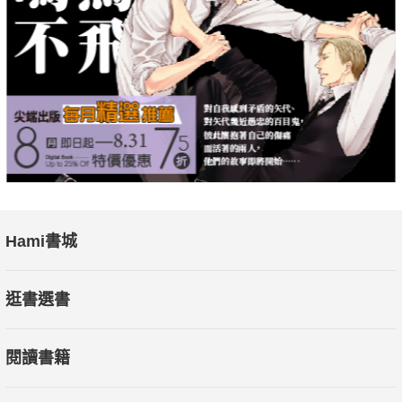
▎奮鬥與堅持的心理專注
聚焦於專注力、意志力和奮鬥精神，強調專注是成功的神奇之
鑰，而堅持不懈是一種可貴的境界。這一章提倡忍耐，並教授如
何克服急於求成、浮躁、保守等不利於成功的心理。
▎成功與超越的心理境界
以正確看待成功為開端，引導讀者克服成功後的貪欲和追求奢侈
心理。同時，該章還強調幸福感、快樂、自我超越、感恩心理等
主題，將成功心理學推向更高的境界。
Hami書城
本書特色：本書主題鮮明、結構嚴謹，分別從需求與動機、理想
逛書選書
與目標、行動與實踐、自信與自強、消極與挫折、奮鬥與堅持、
境界與超越等方面入手，以通俗語言、樸實道理，詳細具體地分
閱讀書籍
析了人們在實現成功的道路上容易出現的心理問題，並相應提出
了重要而實用的調適方法。透過本書，相信一定能助強化讀者心