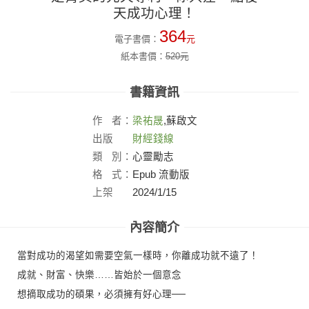
天成功心理！
364
電子書價：
元
紙本書價：
520
元
書籍資訊
作
者：
梁祐晟
,蘇啟文
出版
財經錢線
社：
類
別：
心靈勵志
格
式：
Epub 流動版
上架
2024/1/15
日：
內容簡介
當對成功的渴望如需要空氣一樣時，你離成功就不遠了！
成就、財富、快樂……皆始於一個意念
想摘取成功的碩果，必須擁有好心理──