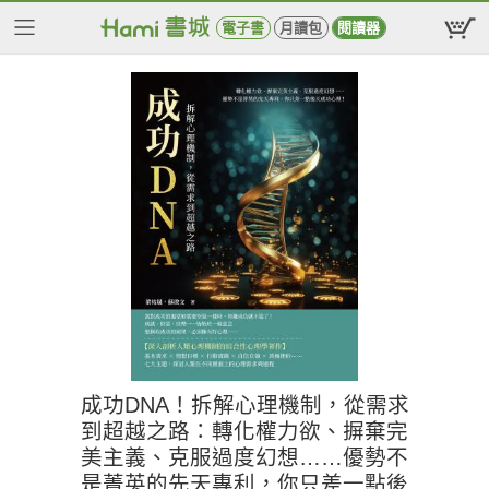
電子書
月讀包
閱讀器
成功DNA！拆解心理機制，從需求
到超越之路：轉化權力欲、摒棄完
美主義、克服過度幻想……優勢不
是菁英的先天專利，你只差一點後