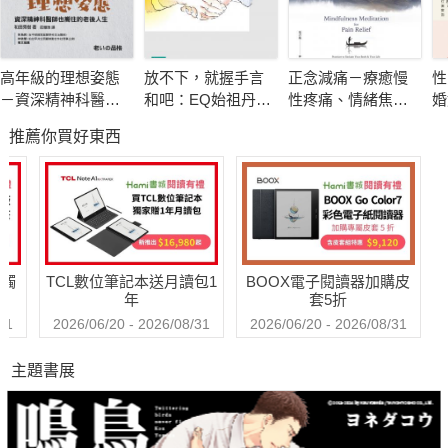
▎行動與實踐的心理潛能
聚焦於行動和實踐，探討了遲疑不決、誇誇其談、探索精神等方
面的心理障礙。這一章提醒讀者，勇於行動才能造就成功，並教
高年級的理想姿態
放不下，就握手言
正念減痛－療癒慢
性
授如何做到果斷、靈活、充滿冒險精神。
－資深精神科醫師
和吧：EQ始祖丹尼
性疼痛、情緒焦
婚
也嚮往的老後人生
爾．高曼與措尼仁
慮、心理創傷，正
破
推薦你買好東西
波切的冥想智慧
念減壓之父卡巴金
相
▎自信與自強的心理作為
的靜觀練習課
關注自信心和積極心態，說明了自信是成功的第一祕訣，積極心
態使人心想事成，以及樂觀心態是心胸豁達的體現。這一章強調
自立、激發潛能、信念、自制等的重要性，並提供了相應的培養
方法。
送觸
TCL數位筆記本送月讀包1
BOOX電子閱讀器加購皮
年
套5折
▎消極與挫折的心理轉化
31
2026/06/20 - 2026/08/31
2026/06/20 - 2026/08/31
深入探討了各種負面心理，如消極、依賴、悲觀、自卑、僥倖
主題書展
等，並指導讀者如何轉化這些心理，學會克服失望、保守、驕
傲、輕率等不良傾向，堅持不懈地追求目標。