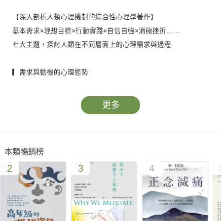
【深入剖析人類心理機制的綜合性心理學著作】
基本需求×理想目標×行動實踐×自信自強×消極挫折……
七大主題，探討人類在不同層面上的心理需求與過程
▎需求與動機的心理態勢
從生理需求談起，深入剖析了食慾、性慾等基本需求的重要性，
以及建立正確的金錢價值觀、提高安全感、尊重自他等方面的心
更多
理態度。每一節都伴隨著實用的小提示，指引讀者在生活中培養
健康的心理態勢。
本類暢銷榜
▎理想與目標的心理定位
2
3
4
引導讀者思考人生的理想和目標，強調了夢想、興趣、人生規劃
等主題。書中提到了不要迷失在不切實際的幻想中，並指出過度
幻想的危害，教導讀者如何克服這種心理障礙。