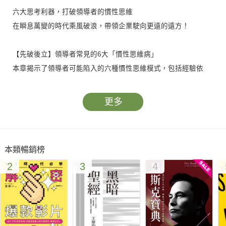
六大思考利器，打破領導者的慣性思維
在瞬息萬變的時代乘風破浪，帶領企業駛向更遠的遠方！
【先破後立】領導者常見的6大「慣性思維病」
本章揭示了領導者可能陷入的六種慣性思維模式，包括經驗依
賴、認知局限、一葉障目、資訊悲劇、變化恐懼和懷疑猜想，為
讀者提供了深入理解這些症狀的基礎。
更多
【獨立思考】打破慣性思維，突破思維上的局限
這一章教導讀者如何培養獨立思考的能力，強調獨立思考對於領
本類暢銷榜
導者的重要性，並提供實際的步驟和方法，以助讀者發展自己的
2
3
4
獨立思考技能。
【批判思考】先思考問題的本質，再去尋找解決方案
書中深入討論了批判思考的重要性，解釋了一個簡單的模型以建
立批判性思考，並提供了養成批判性思考的方法和層級。