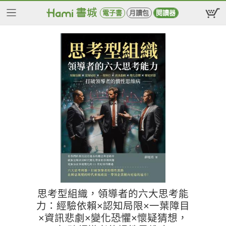
電子書
月讀包
閱讀器
思考型組織，領導者的六大思考能
力：經驗依賴×認知局限×一葉障目
×資訊悲劇×變化恐懼×懷疑猜想，