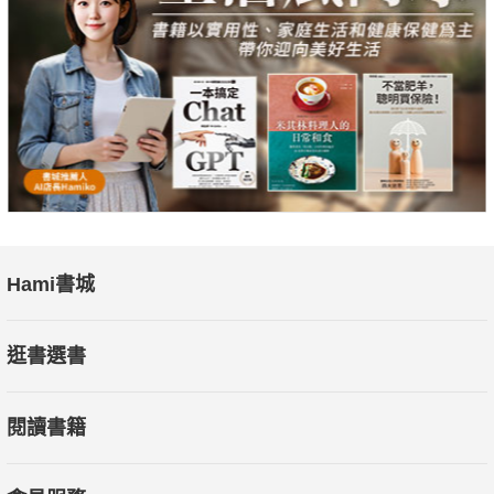
這一章探討了人性思考的重要性，強調不要企圖改變人性，而是
要理解和應對它。提供了建構人性思考促成組織創新的實際步
驟。
【利用U型】打通6大思考
最後一章介紹了利用U型的方法整合前七章的思考模式，讓讀者
能夠更全面地應對各種挑戰，最終建構出一個思考型組織。
Hami書城
本書特色：本書結合了與眾多領導者、專業經理人深度交談內
容，並以不斷實施驗證的經驗總結出一套建構思考型組織的方
逛書選書
法，將案例和思路與情景訓練為一體，知識性與操作性並重，強
化積極主動的「以對方為中心」意識，引導領導者、管理者發現
閱讀書籍
自身在工作中的諸多盲點，快速激發潛能、提升組織整體能力。