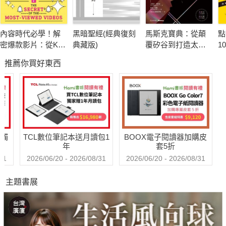
【全局思考】不謀全局者，不足謀一域
內容時代必學！解
黑暗聖經(經典復刻
馬斯克寶典：從顛
點
這一章介紹了全局思考的概念，並闡述了在UVCA時代全局思考
密爆款影片：從K-
典藏版)
覆矽谷到打造太空
1
對企業的生存至關重要。冰山模型被引入，並提供了建構全局思
POP到好萊塢，深
帝國，讀懂全球首
撇
推薦你買好東西
度挖掘讓人移不開
富20年極限思維
的
考的實際步驟。
眼的「趣味公式」
【深度思考】運用理性和邏輯能力，做出正確周全的判斷和決定
該章深入探討了深度思考的概念，以及在企業環境中的重要性。
四大步驟被提出，幫助讀者成為一個具有深度思考能力的領導
送觸
TCL數位筆記本送月讀包1
BOOX電子閱讀器加購皮
者。
年
套5折
31
2026/06/20 - 2026/08/31
2026/06/20 - 2026/08/31
【動態思考】擁抱改革，快速應付一切變化
主題書展
本章討論了動態思考的概念，強調在變化中的重要性。讀者將學
到如何制定計畫來應對變化，以及建構動態思考的五個步驟。
【人性思考】管理就要懂「人性」，帶團隊就是帶「人心」