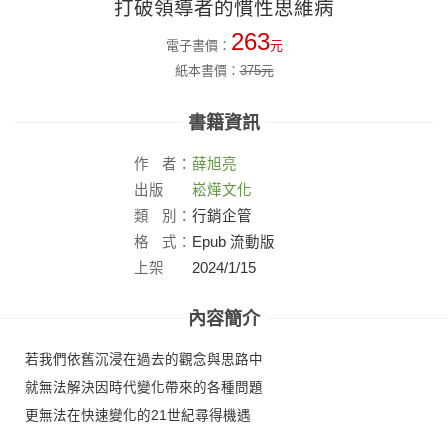
打破領導者的慣性思維病
263
電子書價：
元
紙本書價：
375
元
書籍資訊
作
者：
薛旭亮
出版
崧燁文化
社：
類
別：
行銷企管
格
式：
Epub 流動版
上架
2024/1/15
日：
內容簡介
若我們依舊沉浸在過去的觀念與思路中
就無法解決因時代變化帶來的各種問題
更無法在快速變化的21世紀尋得機遇