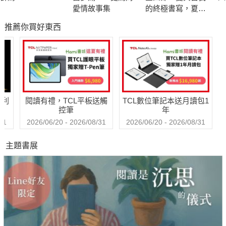
井口上來，又扛了一塊大石頭在肩上，這種痛苦，比落在井裡頭
愛情故事集
的終極書寫，夏目
還要難受了。好吧，從此以後，我絕不去想常家的事了，醫生都
漱石探索成長本質
推薦你買好東西
經典小說【青春典
說了，我的病危險，這不至於是客氣話吧？我這條命，恐怕是犧
藏版】
牲在一個撿煤核的姑娘手上了。
▎中意相貌因而招攬小南入歌舞團，富有人家的柳三少爺
這人穿了米色的薄呢西服，胸面前飄出葡萄點子的花綢領帶來。
哈利
閱讀有禮，TCL平板送觸
TCL數位筆記本送月讀包1
雪白的瓜子臉，並沒有戴帽子，頭髮梳得光而又亮。這個人自己
控筆
年
認得他，乃是前面那條衚衕的柳三爺。他會彈外國琴，又會唱外
31
2026/06/20 - 2026/08/31
2026/06/20 - 2026/08/31
國歌。這是他家的後牆，由他後牆的窗戶裡，常放出叮咚叮咚的
主題書展
聲音來。有時好像有女孩子在他家裡唱曲，唱得怪好聽的。今天
他是穿得特別的漂亮，一看之後，倒不免一愣。
▎眼盲心不盲，苦勸女兒勿入歧途的常居士
「妳別看了人家東西眼饞，我們窮人家，只作窮人家的指望。有
道是窮人發財，錢燒得難受。依我看，那柳家一天到晚彈著唱