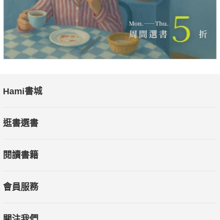
著，養那些女孩子在家裡，他不會懷著好意。」
「什麼不懷好意呀？人家是開學堂。」
「開學堂的人，就能算是好人嗎？我沒聽到說過，辦學堂的人，
還要整日裡的彈著唱著的。」
【本書特色】
本書為鴛鴦蝴蝶派代表作家張恨水著名小說《美人恩》上卷。窮
Hami書城
困潦倒的洪士毅，遇上在社會底層的常小南後，本基於男女之情
接近她，後來知道小南家裡的處境後，心生憐憫並設法幫助，卻
逛書選書
發現自己或許終將一無所有……
閱讀書籍
會員服務
關注我們