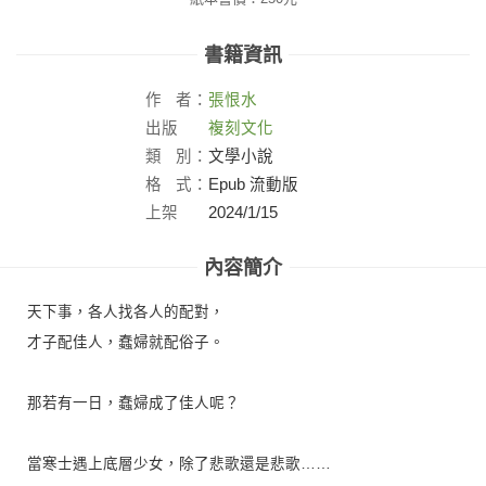
書籍資訊
作
者：
張恨水
出版
複刻文化
社：
類
別：
文學小說
格
式：
Epub 流動版
上架
2024/1/15
日：
內容簡介
天下事，各人找各人的配對，
才子配佳人，蠢婦就配俗子。
那若有一日，蠢婦成了佳人呢？
當寒士遇上底層少女，除了悲歌還是悲歌……