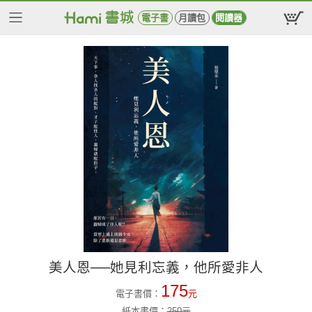
電子書
月讀包
閱讀器
美人恩──她見利忘義，他所愛非人
175
電子書價：
元
紙本書價：
250
元