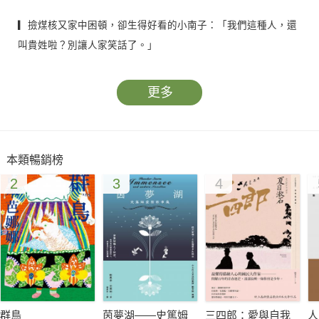
▎撿煤核又家中困頓，卻生得好看的小南子：「我們這種人，還
叫貴姓啦？別讓人家笑話了。」
她洗過臉之後，露出她整個的鵝蛋臉來，又白又嫩，剛剛是有點
害臊，兩頰更是紅起兩個圓圓的暈來。白裡透紅，非常的好看。
更多
士毅原來就覺得她一雙眼睛不錯，現時在一度洗過臉之後，那一
雙眼睛更是烏亮圓活。而且她向人一轉，且又露著白牙一笑，實
在是媚極了。真不料一個撿煤核的女郎，有這樣漂亮的臉子，真
本類暢銷榜
是把一塊美玉藏埋在汙泥裡面了。
2
3
4
▎窮困潦倒，同情小南卻把自己賠上了的洪士毅：「既然吃錯了
藥，後悔又有何益？」
我以前餓著肚子，天天想法子找飯吃的時候，恐慌儘管是恐慌，
並不至於逼成病來。現在有了職業，除了每天兩頓飯不必發愁而
外，而且可以剩些錢，添製衣帽，順順當當的，可以安然無事
了。不料剛吃三天飽飯，自己就想了男女之愛，結果是剛剛爬到
群鳥
茵夢湖——史篤姆
三四郎：愛與自我
人