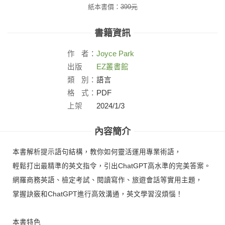
紙本書價：
399
元
書籍資訊
作
者：
Joyce Park
出版
EZ叢書館
社：
類
別：
語言
格
式：
PDF
上架
2024/1/3
日：
內容簡介
本書解析提示語句結構，教你如何靈活運用專業術語，
輕鬆打出最精準的英文指令，引出ChatGPT高水準的完美答案。
網羅商務英語、檢定考試、閱讀寫作、旅遊會話等實用主題，
掌握訣竅和ChatGPT進行高效溝通，英文學習沒煩惱！
本書特色