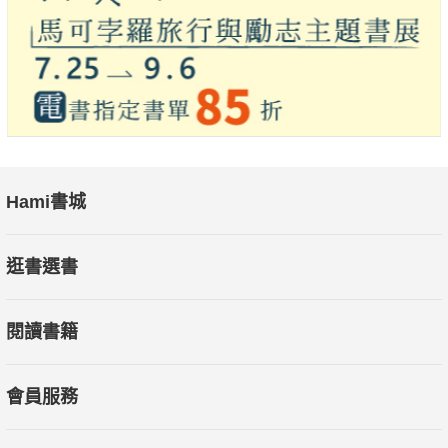
恐懼，累積口說實力及自信。
【特色四】運用能和ChatGPT搭配使用的擴充功能，提升學習效
率
本書介紹多種擴充功能，包含能和ChatGPT展開對話練習的語音
功能、調整朗讀文本的口音及語調、擷取長影片要點主旨和逐字
稿、進行更精確的文章翻譯、自製單字卡等多樣化功能，打破
Hami書城
ChatGPT只能用文字溝通的侷限性。
逛書選書
專業推薦
閱讀書籍
廖柏森│台師大翻譯研究所教授
黃玟君博士│臺科大應外系副教授/警政署英文顧問
會員服務
Gavin│科技業人資主管
杜杜英文│Instagram 人氣英文教學創作者