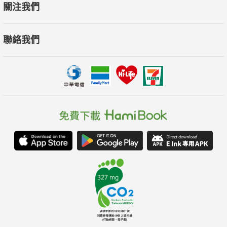
關注我們
周昱翔│台大外文系助理教授
2022年底ChatGPT橫空出世，便技驚四座，ChatGPT不但博學
聯絡我們
多聞，而且多才多藝。在ChatGPT開啟了AI新時代之後，學生把
自己訓練成解題機器的老路將不再受到青睞，因為ChatGPT已經
擁有所有答案，沒有人能夠成為比ChatGPT更強大的解題機器，
因此，懂得如何問對問題以及下達精準指令才是未來學習的關
鍵，本書提供相當豐富的指令範例，值得讀者細細品味。