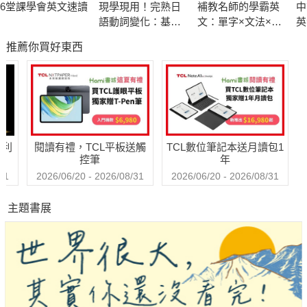
6堂課學會英文速讀
現學現用！完熟日
補教名師的學霸英
中
提供資訊
語動詞變化：基礎
文：單字×文法×閱
英
● 針對上班族：提供多元商務情境，如會議、報告、談判、行銷
篇(附QRCode線上
讀×寫作不卡關
1
推薦你買好東西
音檔)
全
等英語表達及溝通技巧，同時提升電子郵件及履歷等商用文件的
的
撰寫能力。
● 針對應試考生：依據自身英文程度及能力，運用ChatGPT擴充
詞彙量、加強文法觀念，甚至幫你校閱及修改作文。輸入指令馬
哈利
閱讀有禮，TCL平板送觸
TCL數位筆記本送月讀包1
上取得大量客製化的檢定考題，讓你透過持續不斷的練習增加手
控筆
年
感。
31
2026/06/20 - 2026/08/31
2026/06/20 - 2026/08/31
主題書展
● 針對英語教學者：迅速生成各種聽說讀寫課程所須的文章範本
及練習題，擬定教案、製作考題及學習單，讓教材變得豐富多
元。
● 針對海外旅遊及生活會話者：提供不同情境的會話範本，透過
和ChatGPT對談來練習發音、語調、語速，讓你克服不敢開口的