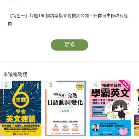
【特色一】超過190個精準指令範例大公開，任你自由修改及應
用
收錄經過多次測試、內容豐富的英文指令庫，讓你能直接應用，
幾秒內得到答案。教你輸入提示語的技巧，並詳細解析運用語言
更多
學及教育專業術語的指令語句架構，讓你可依據個人需求隨意修
改，寫出能得到ChatGPT高品質回答的精準指令。
本類暢銷榜
【特色二】一次建構口說、聽力、閱讀、寫作、詞彙、文法等必
2
3
4
備英語技能
本書統整如何善用ChatGPT設計符合個人程度學習內容的方法。
包含單字詞彙表製作、文法題型演練、閱讀文本翻譯、文章編寫
及審校、考題設計等多樣化教材，
ChatGPT都能快速生成，助你達到最高學習成就！
【特色三】針對商用、考試、教學、旅遊、生活會話等不同需求