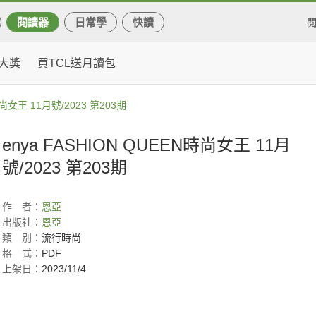
閱讀器
日常學
快讀
大獎
買TCL送月讀包
時尚女王 11月號/2023 第203期
enya FASHION QUEEN時尚女王 11月
號/2023 第203期
作
者：
恩亞
出版社：
恩亞
類
別：
流行時尚
格
式：
PDF
上架日：
2023/11/4