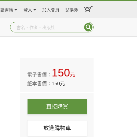
閱讀書籍
登入
加入會員
兌換券
150
電子書價：
元
紙本書價：
150
元
直接購買
放進購物車