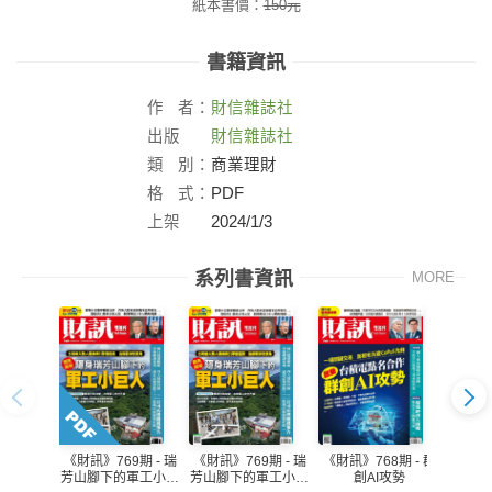
紙本書價：
150
元
書籍資訊
作
者：
財信雜誌社
出版
財信雜誌社
社：
類
別：
商業理財
格
式：
PDF
上架
2024/1/3
日：
系列書資訊
MORE
《財訊》769期 - 瑞
《財訊》768期 - 群
《財訊》769期 - 瑞
《財訊》
芳山腳下的軍工小巨
創AI攻勢
芳山腳下的軍工小巨