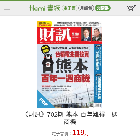
電子書
月讀包
閱讀器
《財訊》702期-熊本 百年難得一遇
商機
119
電子書價：
元