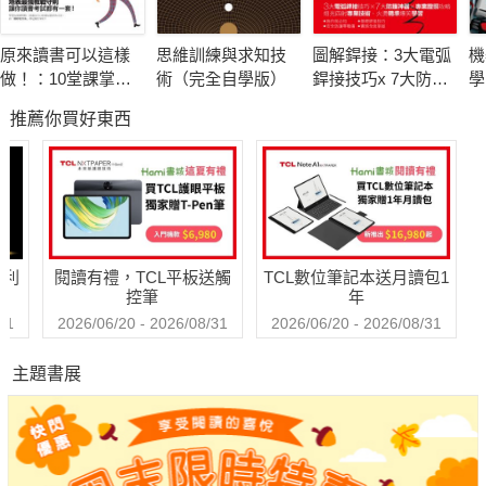
ChatGPT 大浪來襲，與其害怕，不如跟著建宏兄一起衝浪吧！
原來讀書可以這樣
思維訓練與求知技
圖解銲接：3大電弧
機
做！：10堂課掌握
術（完全自學版）
銲接技巧x 7大防護
學
---國立雲林科技大學 研發處就業暨校友服務中心主任 黃建盛
個人專屬讀考學習
神器x專業證照攻略
(
推薦你買好東西
要領，考進理想校
焰光四射專業技
系（附補教名師各
術，火燙精準爆笑
科亮點學習法）
學習
本書所介紹的運算思維和ChatGPT整合的教學模式，正是我們現
代社會所需的核心能力，書中提供了全面而深入的指南，涵蓋了
哈利
閱讀有禮，TCL平板送觸
TCL數位筆記本送月讀包1
從運算思維的基礎概念到ChatGPT的應用技巧，尤其是以
控筆
年
ChatGPT來引導學生設計Prompt，為讀者提供了實踐和應用這
31
2026/06/20 - 2026/08/31
2026/06/20 - 2026/08/31
些知識的寶貴指引。
主題書展
---國立聯合大學文化創意與數位行銷學系教授
國立聯合大學共同教育委員會主任委員