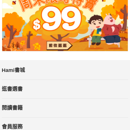
教育部人工智慧技術及應用領域系列課程計畫《機器人服務設
計》主持人
張陳基
未來人人都必須具備有「運算思維」，才能駕馭AI，而不是反過
Hami書城
來被會用AI的人淘汰，但「運算思維」該如何獲得呢？運算思維
其實就是一種思考方式，可以藉由學習程式設計、解決問題、模
逛書選書
擬現實情境來練習和培養。在掌握運算思維後，本書進一步介紹
了當前熱門的ChatGPT詠唱工程，教你如何用正確的提示命令，
閱讀書籍
來達到人機協作的高效率，並運用其便利性，來輔助程式學習的
內容，從基礎的語法練習開始，到函式方法與物件、決策與迴
圈、非同步語法與 API 呼叫、web 應用程式，最後還有實際的專
會員服務