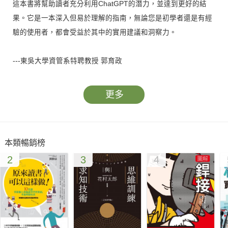
這本書將幫助讀者充分利用ChatGPT的潛力，並達到更好的結
果。它是一本深入但易於理解的指南，無論您是初學者還是有經
驗的使用者，都會受益於其中的實用建議和洞察力。
---東吳大學資管系特聘教授 郭育政
更多
典型的AI人機協作（AI-Human Collaboration）過程，剛好就呼
應到本書的3個重點：運算思維、詠唱工程、程式學習。也是我
本類暢銷榜
覺得這本書跟目前市面上其他著作的最大差異，透過詠唱，讓
2
3
4
ChatGPT成為學習運算思維和程式設計的伴讀小童！
---奇步應用有限公司 執行長 陳佳新