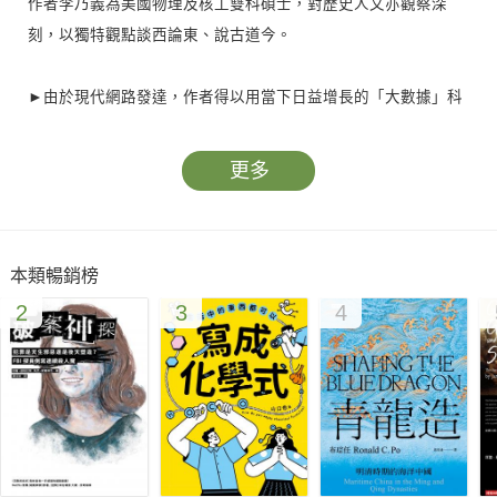
作者李乃義為美國物理及核工雙科碩士，對歷史人文亦觀察深
刻，以獨特觀點談西論東、說古道今。
►由於現代網路發達，作者得以用當下日益增長的「大數據」科
學地重新認識、講述正在發生的故事，因此也是自我探索的簡明
報告。
更多
►透過宏觀的史觀剖析當代，不只是談論眼前的單一事件，而是
立足大數據、抓住「人」這個因素，重新認識大歷史、東西方的
本類暢銷榜
文化差異，以及「西方憑什麼」、「中華憑什麼」等思考，並還
2
3
4
原「人」與「大自然」的聯結。
讀者不妨隨著書中的思緒、數據、陳述，以人類漫長歷史累積的
經驗與智慧，重新發現華人、西人，乃至自己的故事，更放眼未
來科技與種種蛻變的可能！