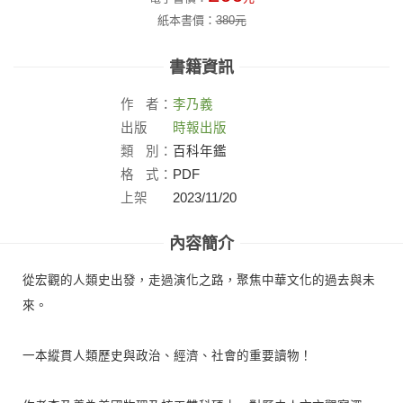
紙本書價：
380
元
書籍資訊
作
者：
李乃義
出版
時報出版
社：
類
別：
百科年鑑
格
式：
PDF
上架
2023/11/20
日：
內容簡介
從宏觀的人類史出發，走過演化之路，聚焦中華文化的過去與未
來。
一本縱貫人類歷史與政治、經濟、社會的重要讀物！