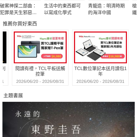
破案神探二部曲：
生活中的東西都可
青龍造：明清時期
槍
犯罪是天生邪惡還
以寫成化學式
的海洋中國
鐵
是後天塑造？ FBI探
運
推薦你買好東西
員側寫連續殺人魔
念
哈利
閱讀有禮，TCL平板送觸
TCL數位筆記本送月讀包1
控筆
年
31
2026/06/20 - 2026/08/31
2026/06/20 - 2026/08/31
主題書展