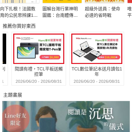
書中詳實描述了當時的戰役，從白登之圍到龍城大捷，每一
向下扎根！法國教
圖解台灣行業神明
超級外送員：使命
唯
場戰役背後都有各方勢力的較量和人性的鬥爭。這些戰役既展現
育的公民思辨課1－
圖鑑：台南體傳統
必達的省時戰
平
了當時軍事戰略的巧妙，又突顯了政治意圖的重大。透過戰役與
「什麼是種族歧
工藝
屬
推薦你買好東西
視？在日常生活中
政治的交織，呈現了波瀾壯闊的歷史畫卷。
又如何被複
製？」：追根究柢
▎力戰匈奴展示抗敵氣魄
各種沒來由的成見
與誤解
漢興八十年間，漢朝多次與北方強敵匈奴發生戰爭，而書中
對這些戰役進行了生動描述。漢朝的皇帝們面對匈奴的威脅，展
哈利
閱讀有禮，TCL平板送觸
TCL數位筆記本送月讀包1
現了強烈的抗敵氣魄與軍事實力。他們不畏強敵，果斷出兵，最
控筆
年
終穩定了北疆，確保了國家的安全。
31
2026/06/20 - 2026/08/31
2026/06/20 - 2026/08/31
主題書展
▎政治運籌與國家穩固
除了戰爭，本書深入剖析了當時政治內外的運作，展現了漢
朝的治國策略和政治智慧。晁錯、蕭何等謀臣的智謀，以及漢高
帝、漢文帝、漢武帝等帝王的明智決策，讓漢朝能夠在內外交困
中穩健前行，顯示了強大的政治運籌能力。整合內外因素，巧妙