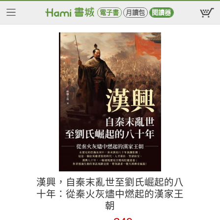
電子書
月讀包
閱讀器
漢興，自秦末亂世至劉氏崛起的八
十年：從秦火灰燼中燃起的漢家王
朝