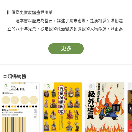
▎借鑑史實展露盛世風華
這本書以歷史為基石，講述了秦末亂世、楚漢相爭至漢朝建
立的八十年光景，從宏觀的政治變遷到微觀的人物命運，以史為
鑑，展現了這段激動人心的歷史時期。藉由歷史的敘述，我們能
夠了解到這段時期政治、軍事、人文等方面的發展和變革，呈現
更多
了漢朝建立及早期的重要里程碑。
▎人物與故事彰顯英雄氣概
本類暢銷榜
這本書突顯了秦漢時期的重要人物，以及他們在時代洪流中
2
3
4
所展現的英勇和智慧。其中包括了國家領袖如秦始皇、漢高帝，
以及諸如韓信、項羽等英勇的將領，還有晁錯、蕭何等智勇雙全
的謀士。他們的奮鬥、犧牲、謀略與智慧，突顯了真正英雄的氣
概，也成就了歷史的轉折與重塑。
▎戰役與政治交織呈現波濤壯闊