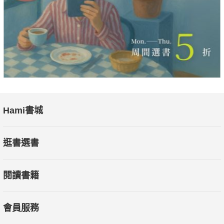
應對，為國家的穩定與繁榮奠定了基礎。
〔本書特色〕
本書以編年體的方式深度還原秦末到漢朝建立的八十年。不僅詳
細介紹了該時期的關鍵人物，也展示了中原民族對抗匈奴的軍事
戰略，更深入剖析了幾位皇帝的政治運作、外交手法等，突顯出
智慧決策的能力。這些特點共同勾勒出漢朝建立及早期的重要里
程碑，顯現出兩個朝代的盛衰興替、帝王將相的英雄氣概和運籌
Hami書城
帷幄。
逛書選書
閱讀書籍
會員服務