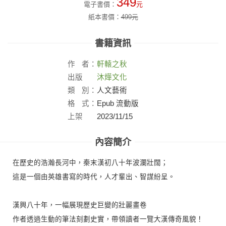
349
電子書價：
元
紙本書價：
499
元
書籍資訊
作
者：
軒轅之秋
出版
沐燁文化
社：
類
別：
人文藝術
格
式：
Epub 流動版
上架
2023/11/15
日：
內容簡介
在歷史的浩瀚長河中，秦末漢初八十年波瀾壯闊；
這是一個由英雄書寫的時代，人才輩出、智謀紛呈。
漢興八十年，一幅展現歷史巨變的壯麗畫卷
作者透過生動的筆法刻劃史實，帶領讀者一覽大漢傳奇風貌！