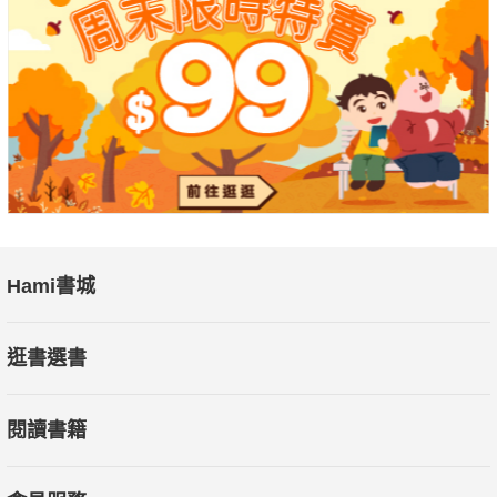
里長、鄰長可不是現在才有，可是你知道為什麼這個制度剛剛問
世，就差點被罵到胎死腹中嗎？
身為皇帝，想查個戶口也要被行政機關踢皮球！只好出動特別任
務小隊，來場快、狠、準的改革行動了！
官制、刑法、稅收、戶政、軍事……
快跟著本書一起，領略中國古代那些精彩紛呈的制度吧！
【本書特色】：
Hami書城
所謂「制度」，是建構起一個民族社會的綱領，更是在進行歷史
研究時貫串其中的骨幹部分，本書以淺白易懂的筆調，聚焦於中
逛書選書
國古代制度的創建與崩壞。從財政到軍政，從官場到民間，書中
各個章節涵蓋不同的領域，並以有趣生動的故事加以引導出專業
閱讀書籍
的歷史知識，力求以輕鬆而又不失專業的風格，帶給讀者一個看
待歷史的全新視角。