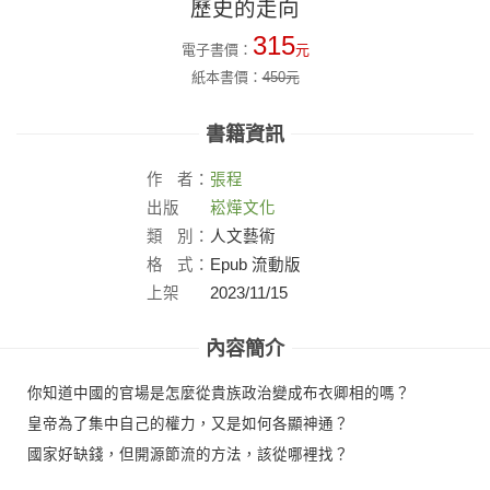
歷史的走向
315
電子書價：
元
紙本書價：
450
元
書籍資訊
作
者：
張程
出版
崧燁文化
社：
類
別：
人文藝術
格
式：
Epub 流動版
上架
2023/11/15
日：
內容簡介
你知道中國的官場是怎麼從貴族政治變成布衣卿相的嗎？
皇帝為了集中自己的權力，又是如何各顯神通？
國家好缺錢，但開源節流的方法，該從哪裡找？