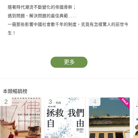
隨著時代潮流不斷變化的帝國骨幹；
遇到問題、解決問題的最佳典範……
一窺那些影響中國社會數千年的制度，究竟有怎樣驚人的前世今
生！
▎是階級複製？還是谷底翻身？想要好好當官，也太難了吧！
父死子繼的封建制度是穩定政局的解方，還是僵化腐朽的毒藥？
更多
百里奚、馮諼、蘇秦等人，又是如何在其中成就階級翻轉的傳
奇？
「上品無寒門，下品無世族」，在選拔人才這條路上開了數百年
本類暢銷榜
倒車的九品中正制，有什麼屹立不搖的本事？
2
3
4
影響中國社會數千年的科舉制度，剛開始不但錄取率低的嚇人，
居然還可以合法作弊？
躺平就有官做！靠著恩蔭入仕的官二代們，真的有那麼爽嗎？
只能靠著「年資」升官，是公平公正公開的德政，還是扼殺創新
思考的昏招？