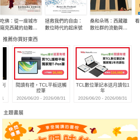
▎都說「普天之下，莫非王土」，但皇帝想要親手掌握天下，可
吃佛：從一座城市
拯救我們的自由：
桑和朵瑪：西藏離
看
沒那麼簡單！
窺見西藏的劫難與
數位時代的起床號
散社群的流動與社
從晉靈公到隋文帝，君相之間永恆的衝突，到底該如何解決？
求生
會韌性
推薦你買好東西
拿著節杖就代表皇帝的權威……嗎？也許你拿到的，只是一根人
人都有的吉祥物而已！
帝國很大，該怎麼管？藩王、軍鎮、節度使，誰才是皇上最可靠
的左膀右臂？誰又是意圖顛覆國家的亂臣賊子？
垂簾聽政、權臣專橫，要等多久才能自己親政？等著等著還會被
哈利
閱讀有禮，TCL平板送觸
TCL數位筆記本送月讀包1
迫禪位！當個皇帝，未免也太憋屈了吧？
控筆
年
31
2026/06/20 - 2026/08/31
2026/06/20 - 2026/08/31
▎打仗要不要錢？徵兵要不要錢？求仙丹要不要錢？國庫的錢，
主題書展
到底要從哪來？
鹽鐵通通收歸國營，是穩定民生，還是弄得民不聊生？
耕者有其田，農民有地種，政府有稅收……均田制看起來簡直完
美，實際上卻無法長久執行，這其中到底出了什麼問題？