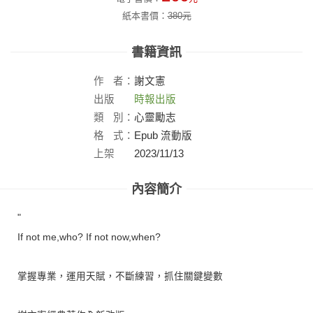
紙本書價：
380
元
書籍資訊
作
者：
謝文憲
出版
時報出版
社：
類
別：
心靈勵志
格
式：
Epub 流動版
上架
2023/11/13
日：
內容簡介
"
If not me,who? If not now,when?
掌握專業，運用天賦，不斷練習，抓住關鍵變數