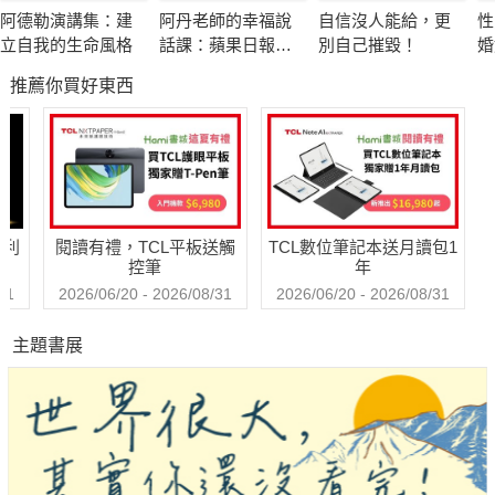
阿德勒演講集：建
阿丹老師的幸福說
自信沒人能給，更
性
4.我當作人生在72歲會畫下句點的邏輯，以終為始的去思考我此
立自我的生命風格
話課：蘋果日報專
別自己摧毀！
婚
時該做的事。
題報導，學生瘋狂
破
推薦你買好東西
搶修的大學最夯
相
課，教你不當句點
5.幫助別人成功，就是幫助自己成功，幫助夥伴輕鬆，你就會越
王，「說」出幸福
來越輕鬆。
人生！
6.希望這三個原則：技能、資源、危機，能幫助大家就算沒有滿
哈利
閱讀有禮，TCL平板送觸
TCL數位筆記本送月讀包1
手好牌，也能闖出一片天。
控筆
年
31
2026/06/20 - 2026/08/31
2026/06/20 - 2026/08/31
7.人生哪這麼多意義，樂趣也很重要。
主題書展
想擁有100分的人生，有40分把握就先衝！
你曾經在面對工作、創業、感情或新嘗試前躊躇不前嗎？