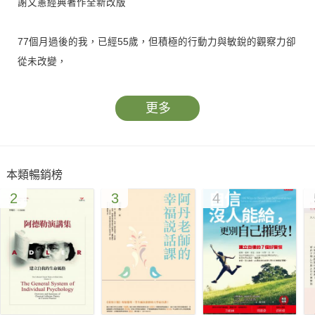
謝文憲經典著作全新改版
77個月過後的我，已經55歲，但積極的行動力與敏銳的觀察力卻
從未改變，
即使曾摔得遍體麟傷，但我深信：失敗並非站在成功的對面，而
更多
是未曾嘗試。
六年後的憲哥在「衝」與「不衝」之間的拉扯與突破大公開：
本類暢銷榜
2
3
4
1.40%的決策就是：三點不動一點動，前進都要先想為什麼？
2.行動力與越挫越勇的業務力，一輩子都用得著。
3.要做衝刺決定前，先考量：專業程度、時間顆粒、自己的使用
手冊。