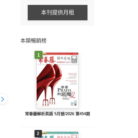
本刊提供月租
本類暢銷榜
1
常春藤解析英語 5月號/2026 第454期
lish空中美語
A＋English空中美語
A＋English空中美語
A＋E
6.3月號
2026.1＆2月號
2025.12月號
2
2