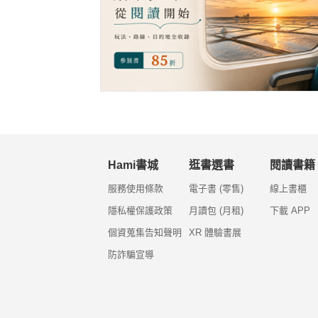
Hami書城
逛書選書
閱讀書籍
服務使用條款
電子書 (零售)
線上書櫃
隱私權保護政策
月讀包 (月租)
下載 APP
個資蒐集告知聲明
XR 體驗書展
防詐騙宣導