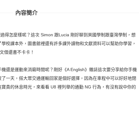
內容簡介
得怎麼樣呢？這次 Simon 跟Lucia 剛好聊到英國學制跟臺灣學制，想
了學校課本外，圖書館裡還有許多課外讀物和文獻資料可以幫助你學習，
英文借還書不卡卡！
還是運動來消磨時間呢？剛好《A English》雜誌這次要分享給你手機
波了一天，搭大眾交通運輸回家是個好選擇，因為在車程中可以好好地閉
貴的休息時光，來看看 U8 裡列舉的通勤 NG 行為，有沒有說中你的