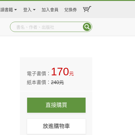
閱讀書籍
登入
加入會員
兌換券
170
電子書價：
元
紙本書價：
240
元
直接購買
放進購物車