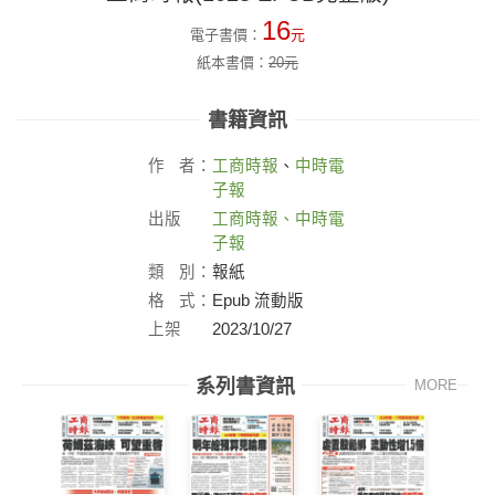
16
電子書價：
元
紙本書價：
20
元
書籍資訊
作
者：
工商時報
、
中時電
子報
出版
工商時報、中時電
社：
子報
類
別：
報紙
格
式：
Epub 流動版
上架
2023/10/27
日：
系列書資訊
MORE