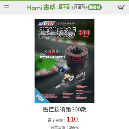
電子書
月讀包
閱讀器
遙控技術第300期
110
電子書價：
元
紙本書價：
199
元