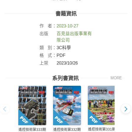
書籍資訊
作
者：
2023-10-27
出版
百見益出版事業有
社：
限公司
類
別：
3C科學
格
式：
PDF
上架
2023/10/26
日：
系列書資訊
MORE
遙控技術第331期
遙控技術第333期
遙控技術第332期
遙控技