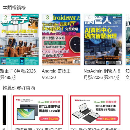
本類暢銷榜
2
3
4
新電子 8月號/2026
Android 密技王
NetAdmin 網管人 8
知
第485期
Vol.130
月號/2026 第247期
文
推薦你買好東西