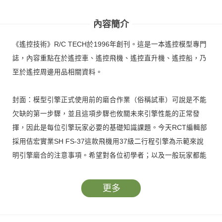
內容簡介
《遙控技術》R/C TECH於1996年創刊。這是一本遙控模型專門
誌，內容重點在於遙控車、遙控飛機、遙控直升機、遙控船，乃
至於遙控周邊用品相關資料。
封面：模型引擎正式使用前的磨合作業（俗稱試車）可說是不能
欠缺的第一步驟，並且這項步驟也攸關未來引擎性能的正常發
揮，因此是每位引擎玩家必要的基礎知識課題。今天RCT編輯部
採用佶宏實業SH FS-37這款飛機用37級二行程引擎為示範來說
明引擎磨合的注意事項。希望對各位初學者；以及一般玩家都能
有所幫助。
更多