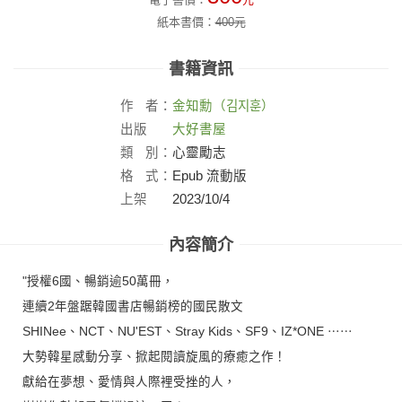
紙本書價：
400
元
書籍資訊
作
者：
金知勳（김지훈）
出版
大好書屋
社：
類
別：
心靈勵志
格
式：
Epub 流動版
上架
2023/10/4
日：
內容簡介
"授權6國、暢銷逾50萬冊，
連續2年盤踞韓國書店暢銷榜的國民散文
SHINee、NCT、NU'EST、Stray Kids、SF9、IZ*ONE ⋯⋯
大勢韓星感動分享、掀起閱讀旋風的療癒之作！
獻給在夢想、愛情與人際裡受挫的人，