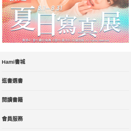
◊覺得痛或累也沒關係，放任疲憊的心、傾倒餘下的迷戀，大哭
一場吧！
◊為了獲得愛情而遮掩自己真實的面貌，那麼對方愛的可能只是
那副面具。
◊不要為了躲避思念的大雨，而將他人的懷抱當作雨傘般依賴。
◆當你因為夢想而覺得倦怠不已⋯⋯
◊生命不會設下我們無法承受的考驗，請相信眼前的試煉都是你
Hami書城
足以克服的。
◊無須執著於正確的道路，唯有走遍四方，才能在心中擁有一幅
逛書選書
遼闊的地圖。
◊為了將風景盡收眼底，你需要退一步；現在的倒退，將成就更
閱讀書籍
進一步的飛躍。
金知勳說：「有些風景和聲音，只有你才能看到或聽見，也只有
會員服務
你，才能在其中賦予價值和意義。在專屬於自己的旅程中，朝著