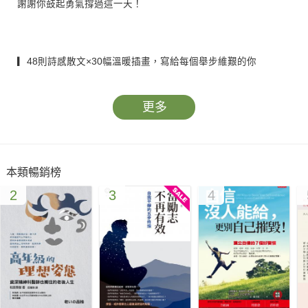
謝謝你鼓起勇氣撐過這一天！
▎48則詩感散文×30幅溫暖插畫，寫給每個舉步維艱的你
在無限迴圈的日常中，籠罩在世界賦予的意義、外界強加的價值
更多
與生活方式，
你徘徊在黑暗裡，覺得一切都索然無味，彷彿墜入痛苦深淵，
恐懼、孤單、不安，只想好好大哭一場……
本類暢銷榜
2
3
4
「好痛苦，不曉得自己為什麼要活著，
內心彷彿被掏空，失去了活下去的理由與意義⋯⋯」
韓國國民作家金知勳說：
「我也曾像你一樣崩潰過，當時真心覺得在這廣大的世界裡無處
可依，只剩下我一個人孤零零的，甚至覺得活著實在太痛苦。而