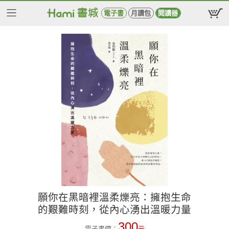
電子書
月讀包
閱讀器
願你在黑暗裡溫柔爍亮：擁抱生命
的艱難時刻，從內心湧出溫暖力量
300
電子書價：
元