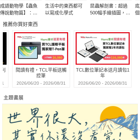
雀、無時無刻在做愛的倭黑猩猩、嫌配偶粗糙而執意分居的大
成語動物學【蟲魚
生活中的東西都可
昆蟲解剖書：超過
底
象、求歡前被母老虎撕咬虐待的公老虎、被不情願的母鴨無情卡
傳說動物篇】：閱
以寫成化學式
500幅手繪插圖，帶
個
住丁丁的公鴨&hellip&hellip到處都是市井，到處都是江湖。
讀成語背後的故事
你探索最漂亮、最
推薦你買好東西
奇怪、最有趣的蟲
蟲世界
牛津大學博士王大可鑽研一百種動物性行為，反思人類該如何
愛、如何活？直擊動物求偶、交配、帶孩子的有趣行為，建立新
知，顛覆常識，讓你在捧腹大笑和恍然大悟之間思考與理解人
性。
哈利
閱讀有禮，TCL平板送觸
TCL數位筆記本送月讀包1
控筆
年
別忘了，人也是一種動物。
31
2026/06/20 - 2026/08/31
2026/06/20 - 2026/08/31
主題書展
★18幅歐洲博物畫家繪製的彩色插圖，為你打開一場繪聲繪色的
感官之旅。
★10幅設計師原創插畫，展現超強臨場感，讓人一秒戳到笑點。