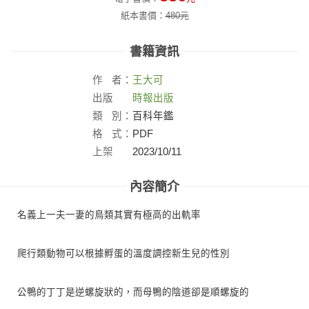
紙本書價：
480
元
書籍資訊
作
者：
王大可
出版
時報出版
社：
類
別：
百科年鑑
格
式：
PDF
上架
2023/10/11
日：
內容簡介
名義上一夫一妻的鳥類其實有極高的出軌率
爬行類動物可以根據孵蛋的溫度調控新生兒的性別
公鴨的丁丁是逆螺旋狀的，而母鴨的陰道卻是順螺旋的