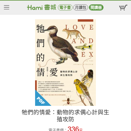
電子書
月讀包
閱讀器
牠們的情愛：動物的求偶心計與生
殖攻防
336
電子書價：
元