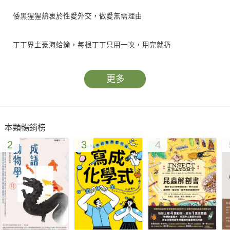
倭黑猩猩熱衷於性愛外交，做愛無需理由
丁丁界土豪海蛤蝓，每根丁丁只用一次，用完就扔
流蘇鷸是種奇特的水鳥，有些雄性酷愛男扮女裝，伺機行不軌之
更多
事&hellip&hellip
豐富多彩的動物世界，與人類世界何其相似，又有諸多迥異。
本類暢銷榜
2
3
4
一夫一妻、一夫多妻、一妻多夫、同性戀、無性戀&hellip&hellip
情愛的世界何其豐富斑斕。忠誠與出軌，誠實與作弊，溫柔與殘
暴；美醜、階層、宮鬥、無私、同理心&hellip&hellip人類世界有
的，動物們也有，且花樣百出，讓你目不暇接。
被老雞碾壓欺負的年輕雞、一邊交歡一邊高歌不懼捕獵的藍孔