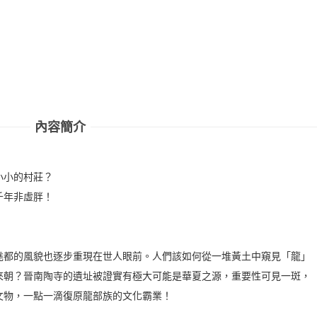
內容簡介
小小的村莊？
千年非虛胖！
堯都的風貌也逐步重現在世人眼前。人們該如何從一堆黃土中窺見「龍」
來朝？晉南陶寺的遺址被證實有極大可能是華夏之源，重要性可見一斑，
文物，一點一滴復原龍部族的文化霸業！