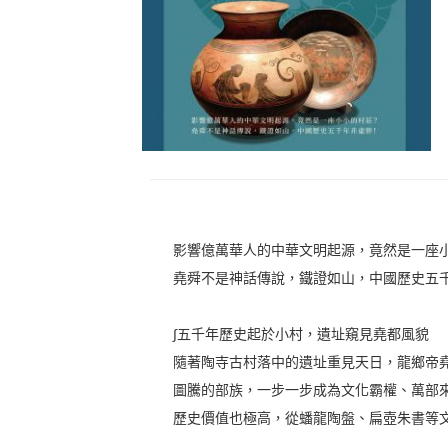
影響億萬華人的中華文明起源，竟然是一座
堯舜不是神話傳說，鐵證如山，中國歷史五
∫五千年歷史起於小村，遺址窺見堯都風貌
隨著陶寺古村落中的遺址重見天日，龍鄉帝
圖騰的部族，一步一步成為文化霸權、萬部
歷史價值也極高，從蟠龍陶盤、扁壺朱書等