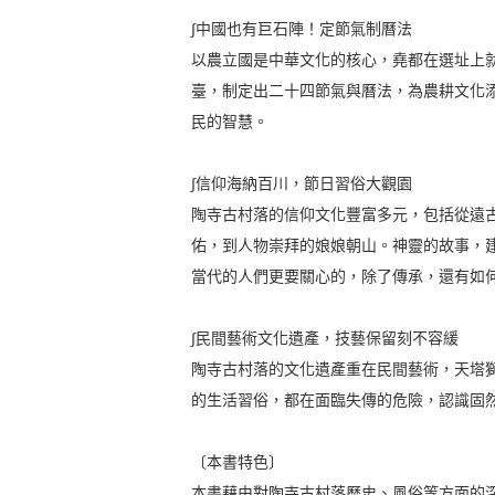
∫中國也有巨石陣！定節氣制曆法
以農立國是中華文化的核心，堯都在選址上
臺，制定出二十四節氣與曆法，為農耕文化
民的智慧。
∫信仰海納百川，節日習俗大觀園
陶寺古村落的信仰文化豐富多元，包括從遠
佑，到人物崇拜的娘娘朝山。神靈的故事，
當代的人們更要關心的，除了傳承，還有如
∫民間藝術文化遺產，技藝保留刻不容緩
陶寺古村落的文化遺產重在民間藝術，天塔
的生活習俗，都在面臨失傳的危險，認識固
〔本書特色〕
本書藉由對陶寺古村落歷史、風俗等方面的