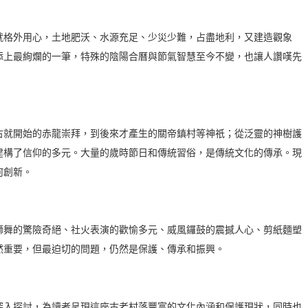
就格外用心，土地肥沃、水源充足、少災少難，占盡地利，又建造觀象
添上最絢爛的一筆，特殊的陰陽合曆與節氣智慧至今不變，也讓人讚嘆先
古就開始的赤龍崇拜，到後來才產生的關帝鎮村等神祇；從泛靈的神樹護
建構了信仰的多元。大量的歲時節日和傳統習俗，是傳統文化的傳承。現
何創新。
獅舞的驚險奇絕、社火表演的歡愉多元、威風鑼鼓的震撼人心、剪紙麵塑
然重要，但最迫切的問題，仍然是保護、傳承和振興。
深入探討，為讀者呈現這座古老村落豐富的文化內涵和保護現狀，同時也