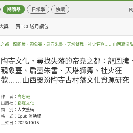
閱讀器
日常學
快讀
大獎
買TCL送月讀包
堯之都：龍圖騰、觀象臺、扁壺朱書、天塔獅舞、社火狂歡……山西襄汾
陶寺文化，尋找失落的帝堯之都：龍圖騰
觀象臺、扁壺朱書、天塔獅舞、社火狂
歡……山西襄汾陶寺古村落文化資源研究
作
者：
高忠嚴
出版社：
崧燁文化
類
別：
人文藝術
格
式：
Epub 流動版
上架日：
2023/10/15