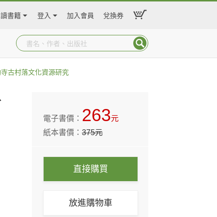
閱讀書籍
登入
加入會員
兌換券
陶寺古村落文化資源研究
、
263
電子書價：
元
紙本書價：
375
元
直接購買
放進購物車