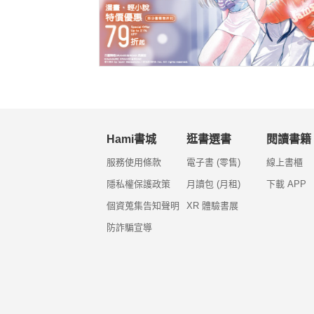
Hami書城
逛書選書
閱讀書籍
服務使用條款
電子書 (零售)
線上書櫃
隱私權保護政策
月讀包 (月租)
下載 APP
個資蒐集告知聲明
XR 體驗書展
防詐騙宣導