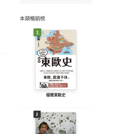
本類暢銷榜
1
極簡東歐史
2