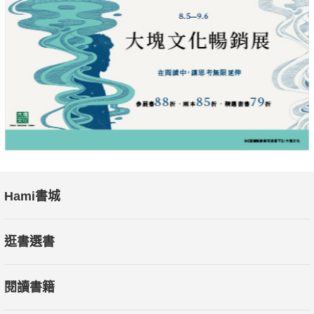
◎每一症狀都是衝突的直接或間接產物
在本書中，讀者將逐步看到未被解決的衝突對人有什麼影響，它
是怎樣產生焦慮、壓抑、猶豫、遲鈍、孤立等狀態的。對成因的
理解有助於我們將注意力從表現出的紊亂轉向紊亂的根源，儘管
無法揭示根源的確切本質。
本書特色：本書是卡倫．荷妮對病人和自我進行分析後的經驗產
物。全書分為兩大部分，第一部分闡述不同類型的精神衝突，包
括親近、抵抗、迴避他人等，並探討根本原因和心理機制。第二
Hami書城
部分則闡述未解決衝突可能導致的結果，如恐懼、人格衰竭、絕
望和虐待傾向等。最終，作者透過深入探究人們的複雜內心，提
逛書選書
出了解決之道。
閱讀書籍