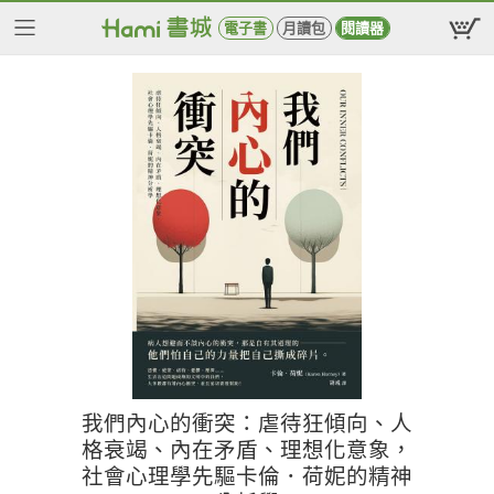
電子書
月讀包
閱讀器
我們內心的衝突：虐待狂傾向、人
格衰竭、內在矛盾、理想化意象，
社會心理學先驅卡倫．荷妮的精神