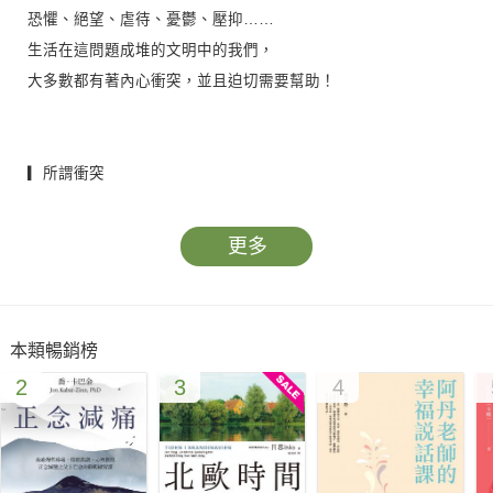
恐懼、絕望、虐待、憂鬱、壓抑……
生活在這問題成堆的文明中的我們，
大多數都有著內心衝突，並且迫切需要幫助！
▎所謂衝突
──選擇，既是人的特權也是重負
更多
【兩種相反欲望】
既想要學醫，又想學音樂；
想一人獨處，又想有人作伴。
本類暢銷榜
【意願與義務】
2
3
4
有人陷入困難正需要幫助，我們卻渴望與戀人幽會；
我們也許左右為難，既想贊同別人，又想反對他們。
【兩個價值觀念】
戰爭期間我們相信冒險出征是義務，