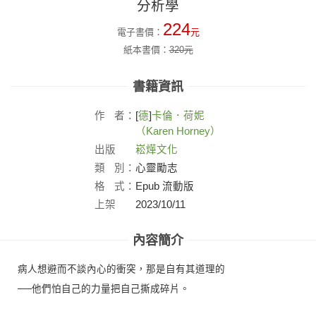
分析學
224
電子書價：
元
紙本書價：
320
元
書籍資訊
作
者：
[
德
]
卡倫．荷妮
（Karen Horney）
出版
崧燁文化
社：
類
別：
心靈勵志
格
式：
Epub 流動版
上架
2023/10/11
日：
內容簡介
病人想避而不談內心的衝突，那是自有其道理的
──他們怕自己的力量把自己撕成碎片。