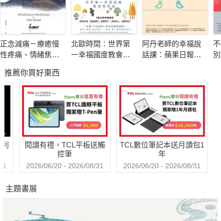
但也有人認為留下來照看親人是責任。
生活在當今社會，必須經常進行各種選擇。
正念減痛－療癒慢
北歐時間：世界第
阿丹老師的幸福說
不
所以，我們有衝突，那是不足為怪的！
性疼痛、情緒焦
一幸福國度教會我
話課：蘋果日報專
別
令人吃驚的是大多數人根本沒意識到這些衝突……
慮、心理創傷，正
的事
題報導，學生瘋狂
限
推薦你買好東西
念減壓之父卡巴金
搶修的大學最夯
的靜觀練習課
課，教你不當句點
通常人們低估的是衝突在精神官能症中所引起的作用。
王，「說」出幸福
要發現這些衝突並非易事，一方面由於它們主要處於無意識中，
人生！
但更重要的是因為精神官能症患者往往矢口否認它們的存在！
哈利
閱讀有禮，TCL平板送觸
TCL數位筆記本送月讀包1
◎自相矛盾是衝突存在的確切指標
控筆
年
一個人渴望孤獨，但從不設法讓自己獨處；
31
2026/06/20 - 2026/08/31
2026/06/20 - 2026/08/31
一名女性很想結婚，卻躲避向她求愛的男性；
主題書展
一位溺愛孩子的母親卻常常忘記他們的生日；
一個人對別人容忍、原諒，對自己卻苛刻、嚴厲……