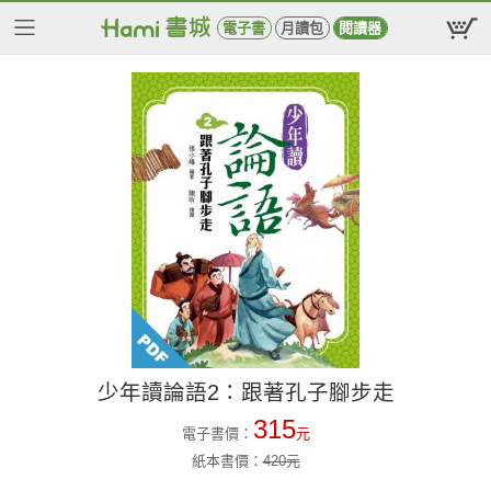
電子書
月讀包
閱讀器
少年讀論語2：跟著孔子腳步走
315
電子書價：
元
紙本書價：
420
元