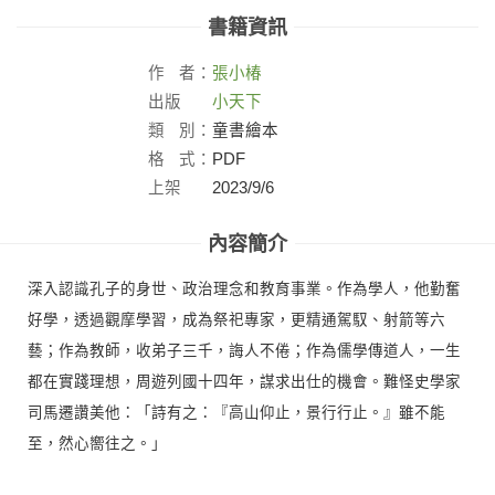
書籍資訊
作
者：
張小椿
出版
小天下
社：
類
別：
童書繪本
格
式：
PDF
上架
2023/9/6
日：
內容簡介
深入認識孔子的身世、政治理念和教育事業。作為學人，他勤奮
好學，透過觀摩學習，成為祭祀專家，更精通駕馭、射箭等六
藝；作為教師，收弟子三千，誨人不倦；作為儒學傳道人，一生
都在實踐理想，周遊列國十四年，謀求出仕的機會。難怪史學家
司馬遷讚美他：「詩有之：『高山仰止，景行行止。』雖不能
至，然心嚮往之。」