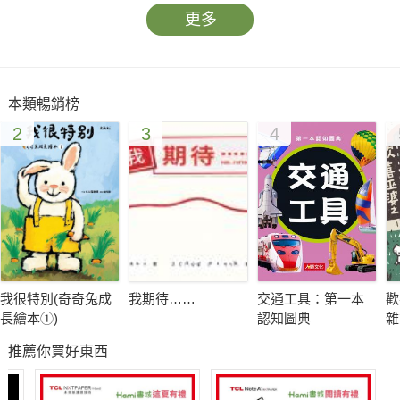
更多
本類暢銷榜
2
3
4
我很特別(奇奇兔成
我期待……
交通工具：第一本
歡
長繪本①)
認知圖典
雜
推薦你買好東西