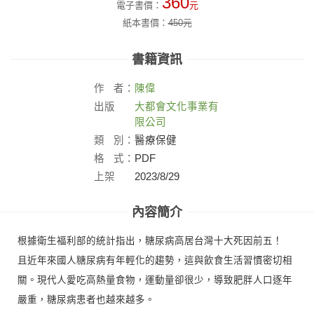
360
電子書價：
元
紙本書價：
450
元
書籍資訊
作
者：
陳偉
出版
大都會文化事業有
社：
限公司
類
別：
醫療保健
格
式：
PDF
上架
2023/8/29
日：
內容簡介
根據衛生福利部的統計指出，糖尿病高居台灣十大死因前五！
且近年來國人糖尿病有年輕化的趨勢，這與飲食生活習慣密切相
關。現代人愛吃高熱量食物，運動量卻很少，導致肥胖人口逐年
嚴重，糖尿病患者也越來越多。