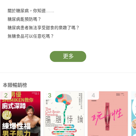
關於糖尿病，你知道……
糖尿病能預防嗎？
糖尿病患者無法享受甜食的樂趣了嗎？
無糖食品可以任意吃嗎？
糖尿病患者應該遠離哪些食物？
低GI的食物有哪些？
更多
只吃雜糧不吃精糧是否血糖能控制得更好？
糖尿病患者一定要知道的食物烹調法為何？
糖尿病患者在外用餐時應注意什麼？
本類暢銷榜
控制餐後血糖不宜做的事有哪些？
2
3
4
陳偉醫師根據其多年的臨床經驗，推薦具備出色降糖功效的13種
營養素及89種常見食材，
搭配美味食譜、飲食宜忌，要你吃得健康、吃得營養、血糖穩定
無負擔！