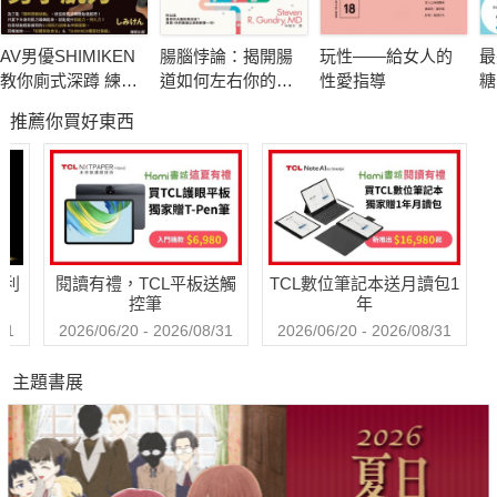
AV男優SHIMIKEN
腸腦悖論：揭開腸
玩性――給女人的
最
教你廁式深蹲 練爆
道如何左右你的情
性愛指導
糖
性福男子肌力
緒、記憶與行為
推薦你買好東西
哈利
閱讀有禮，TCL平板送觸
TCL數位筆記本送月讀包1
控筆
年
31
2026/06/20 - 2026/08/31
2026/06/20 - 2026/08/31
主題書展