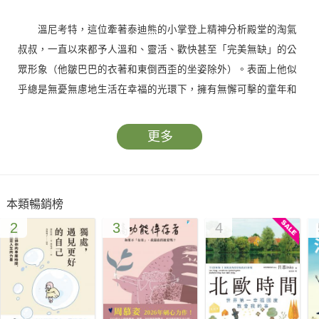
溫尼考特，這位牽著泰迪熊的小掌登上精神分析殿堂的淘氣
叔叔，一直以來都予人溫和、靈活、歡快甚至「完美無缺」的公
眾形象（他皺巴巴的衣著和東倒西歪的坐姿除外）。表面上他似
乎總是無憂無慮地生活在幸福的光環下，擁有無懈可擊的童年和
燦爛奪目的學術成就。但是，私底下的他，真的是這樣嗎？
更多
本書作者洛德曼醫師經多方奔走訪查及詳閱大量資料，為我
們拼貼出一幅帶灰調、或許不甚完美的溫尼考特畫像：平靜的英
國鄉間童年、與完美到近乎聖人的父親和憂鬱的母親間耐人尋味
本類暢銷榜
的親子關係、永遠進不去美麗卻古怪的第一任妻子內心世界的隱
2
3
4
痛，以及歷經煎熬後跨越道德界線，與知他甚深的第二任妻子圓
滿和諧的婚姻生活。
現實生活中的溫尼考特孩子氣、優柔寡斷卻又叛逆、對錢沒
概念，還常唆使員工跑腿代辦私務；但在學術成就上，愛玩的性