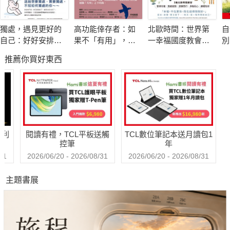
格引發了源源不絕的創造力，天生反骨造成了他思想上的絕不受
制於權威，也使他成為英國戰後極少數在吸納大量克萊恩派的理
獨處，遇見更好的
高功能倖存者：如
北歐時間：世界第
自
論精髓後，仍能擺脫箝制、創發出自己獨到見解的精神分析理論
自己：好好安排你
果不「有用」，我
一幸福國度教會我
別
家。我們可以說，他的「不完美」成就了他，也讓我們因此享有
的專屬時間，重新
還值得被愛嗎？
的事
推薦你買好東西
設定人生的力量
這位充滿創意與勇氣的分析師，那豐饒而不受限制的心靈。
本書除以大量篇幅探討溫尼考特的思想脈絡外，另兼論了英
國精神分析學會的發展史和幾位重量級人物間的權力糾葛，包括
梅蘭妮．克萊恩、安娜．佛洛伊德、詹姆士．史崔齊、恩斯特．
哈利
閱讀有禮，TCL平板送觸
TCL數位筆記本送月讀包1
瓊斯和瑪殊．汗等人的恩怨情仇，書末並附溫尼考特歷年作品完
控筆
年
整列表，深具參考價值。
31
2026/06/20 - 2026/08/31
2026/06/20 - 2026/08/31
主題書展