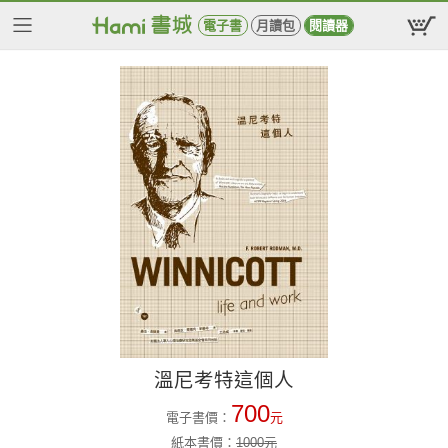
電子書
月讀包
閱讀器
溫尼考特這個人
700
電子書價：
元
紙本書價：
1000
元