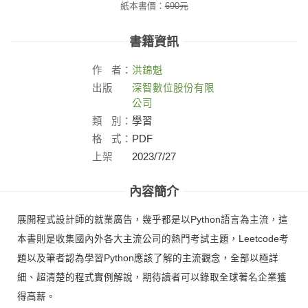
紙本書價：
690
元
書籍資訊
作
者：
洪錦魁
出版
深智數位股份有限
社：
公司
類
別：
學習
格
式：
PDF
上架
2023/7/27
日：
內容簡介
展開程式設計師的就業廣告，幾乎都是以Python語言為主流，這
本書則是收集國內外各大主流公司的熱門考試主題，Leetcode考
題以及筆者認為學習Python應該了解的主流觀念，全部以極詳
細、超清楚的程式實例解說，期待讀者可以錄取全球著名企業獲
得高薪。