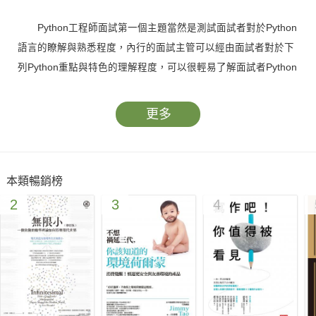
Python工程師面試第一個主題當然是測試面試者對於Python
語言的瞭解與熟悉程度，內行的面試主管可以經由面試者對於下
列Python重點與特色的理解程度，可以很輕易了解面試者Python
功力如何？是不是具備真正Python工程師的資格？
更多
●認識Python特色
●跳脫Java、C/C++邏輯，從Python觀念設計程式
●串列(元組)切片(slicing)、打包(packing)、解包(unpacking)
本類暢銷榜
●認識何謂可迭代物件(iterator object)
2
3
4
●認識生成式(generator)
●認識字典、集合操作
●類別與模組
●正則表達式
面試時間通常不會太長，面試的另一個重點是考演算法，一