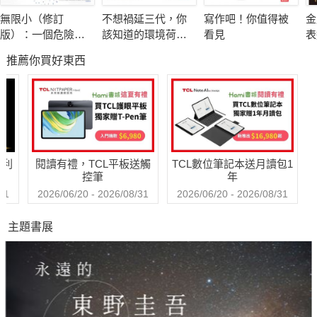
個看似簡單的題目描述往往暗藏豐富的演算法知識，這時就是訓
無限小（修訂
不想禍延三代，你
寫作吧！你值得被
金
練讀者的邏輯與思考的能力，在這本書筆者也使用了極豐富與廣
版）：一個危險的
該知道的環境荷爾
看見
表
泛的演算法題目，詳細說明解題過程，至少在面試時讀者碰上類
數學理論如何形塑
蒙：消費覺醒！慎
雷
推薦你買好東西
現代世界
選更安全與友善環
順
似考題可以輕鬆面對，在極短的面試時間完成解題，本書的演算
境的產品
Q
法考題包含下列內容：
檔
●排序與搜尋
●字串
哈利
閱讀有禮，TCL平板送觸
TCL數位筆記本送月讀包1
●陣列
控筆
年
●鏈結串列
31
2026/06/20 - 2026/08/31
2026/06/20 - 2026/08/31
●二元樹
主題書展
●堆疊與回溯
●數學問題
●深度、廣度優先搜尋
●最短路徑演算法
●貪婪演算法