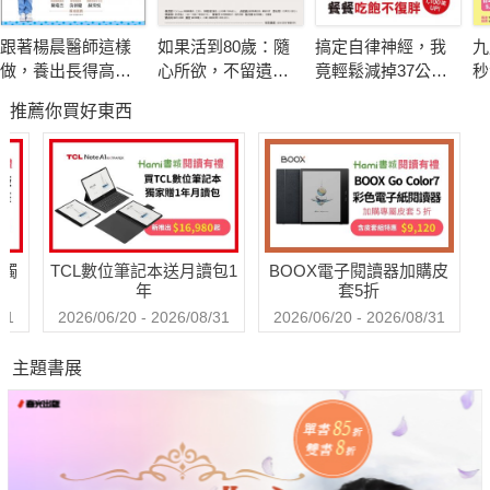
跟著楊晨醫師這樣
如果活到80歲：隨
搞定自律神經，我
九
最重要的，是作者綜合了自己研究與教學瑜伽的四十多年經驗，
做，養出長得高、
心所欲，不留遺
竟輕鬆減掉37公
秒
列舉教學現場各種似是而非的動作指示，例如脊椎與肢體的中立
不過敏的孩子
憾！日本精神科權
斤！推翻168、減
物
推薦你買好東西
威的幸齡樂活提案
醣、斷食迷思，只
驚
位置是不是我們採取最自然姿態時所處的位置？尾骨要不要收？
要平衡腦內神經&荷
術
骨盆要不要擺正？開髖是什麼？隨著作者以生理學、解剖學、運
爾蒙，餐餐吃飽不
因
動學知識深入分析指示，讀者便可以得知指示是否合理、課堂上
復胖
不
和自主練習時需不需要遵循。
送觸
TCL數位筆記本送月讀包1
BOOX電子閱讀器加購皮
而每一個體式動作的說明中也加上更多探究呼吸的指引，深入說
年
套5折
明動作時須留意的呼吸變化，引領讀者探索最符合自己身體和動
31
2026/06/20 - 2026/08/31
2026/06/20 - 2026/08/31
作模式的呼吸法，減低對體位法練習時的阻礙。
主題書展
這是一本實用的瑜伽教學書、自學書。不只呈現姿勢，還以解剖
圖畫出肌肉、骨骼和神經。
不只教你怎麼做，還告訴你為什麼要這樣做。了解自己的身體，
才能用最好的方式對待它。