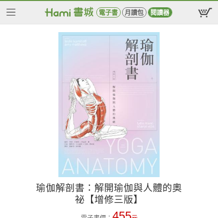
電子書
月讀包
閱讀器
瑜伽解剖書：解開瑜伽與人體的奧
祕【增修三版】
455
電子書價：
元