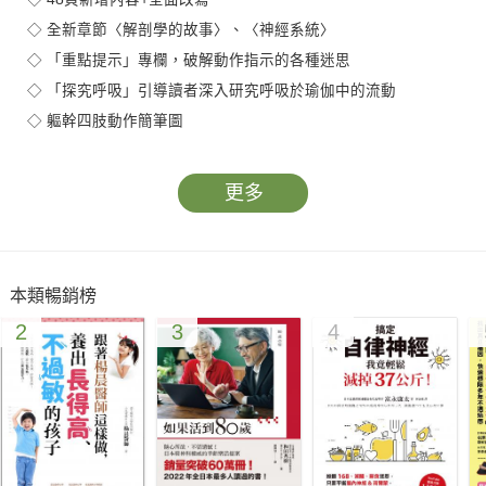
◇ 全新章節〈解剖學的故事〉、〈神經系統〉
◇ 「重點提示」專欄，破解動作指示的各種迷思
◇ 「探究呼吸」引導讀者深入研究呼吸於瑜伽中的流動
◇ 軀幹四肢動作簡筆圖
《瑜伽解剖書》從初版上市以來開創以解剖學角度分析瑜伽的先
更多
河，十六年來協助全球上百萬瑜伽愛好者深入了解瑜伽如何影響
自己的身體活動。在此最新增訂版中，作者以解剖學的綜觀知識
為起點，帶領讀者鳥瞰以解剖學探究瑜伽的重要性。
本類暢銷榜
2
3
4
因應生理科學發展，作者不僅更新、擴寫了肌肉與骨骼系統的章
節，更新增了全新的第四章：神經系統，於其中巧妙地總結了神
經與瑜伽最相關的關鍵結構和功能。關於脊椎和呼吸的內容也大
幅增加了第五章和第六章的內容，涵蓋了更多關於椎間盤解剖與
損傷、背痛的知識，對於現代眾多深受背痛所苦的讀者來說不啻
是一大福音。