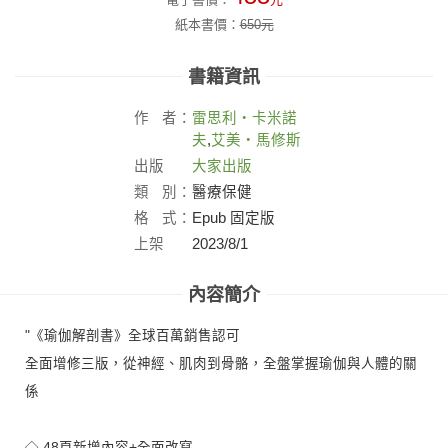
紙本書價：
650
元
書籍資訊
作
者：
雷思利‧卡米諾
夫
,
艾美‧馬修斯
出版
大家出版
社：
類
別：
醫療保健
格
式：
Epub 固定版
上架
2023/8/1
日：
內容簡介
"《瑜伽解剖書》全球百萬銷售認可
全面增修三版，從神經、肌肉到骨骼，全盤掌握瑜伽與人體的關
係
◇ 48頁新增內容+全面改寫