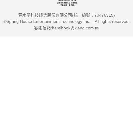
春水堂科技娛樂股份有限公司(統一編號：70476915)
從原理到實作，知其然更知其所以然
©Spring House Entertainment Technology Inc. – All rights reserved.
從基本原理講起。瑜伽各個動作中，最關鍵的部分就是「呼吸」
客服信箱:hamibook@kland.com.tw
和「脊椎」。本書特地介紹呼吸和脊椎的生理機制，解釋什麼才
是真正的腹式呼吸及勝利式吸法、為何人類的脊椎是大自然最巧
妙的設計？同時讓我們知道呼吸和脊椎的擺放，會如何影響到骨
骼的位置，並進而帶動臟器的相對位置和肌肉的鬆緊。由基礎到
實作全盤了解，才能真正融會貫通。
「瑜伽和解剖學之間，具有相輔相成的關係，因為瑜伽最深奧的
義理，就建構在人體系統的細微認知上。瑜伽探究的對象是自
我，而自我就寄居於肉體之中。」"