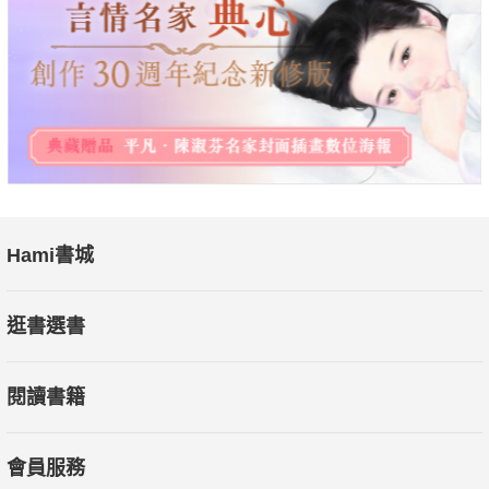
從骨骼、肌肉、神經，再到脊椎、呼吸與各種體式，增訂三版內
容層次分明、循序漸進地讓讀者深入了解瑜伽和每個體式與動作
的原理。
導覽人體生理構造、詳細解說運作原理
瑜伽原是古老而奧祕的語言，是幾千年來數百萬瑜伽追隨者親身
實驗的結果，而人體即是他們共同的實驗室。本書就是在為這間
Hami書城
實驗室進行導覽，清楚解說儀器如何運作、基本流程如何進行，
以及這些瑜伽操作方法背後的意義和效用。
逛書選書
不只是運動，還改變你對身體的觀點
閱讀書籍
瑜伽，是身、心與呼吸的合而為一。而解剖，則深入鑽研生命力
如何透過身、心與呼吸的流動去發現自己。透過瑜伽的解剖學，
我們在立姿中透過足部重建與大地的關係；在坐姿中透過臀部和
會員服務
下背部重建與大地的關係；然後在跪姿、臥姿和手臂支撐姿勢