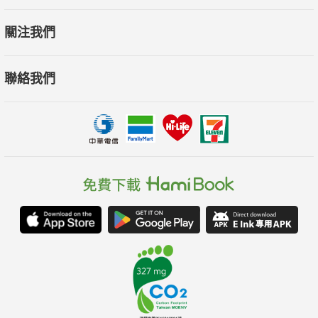
中，透過膝蓋、身體和手臂重建與大地的關係。本書從這個觀點
關注我們
出發，讓讀者在修練瑜伽的過程中，思考更清晰、呼吸更輕鬆、
行動更有效率。
聯絡我們
逐一講解不同姿勢，實用與知識兼備
以各章分別說明站姿、坐姿、跪姿、仰臥姿、俯臥姿、手臂支撐
姿等等姿勢時，肌肉、關節、內臟等身體各部位，會位於什麼位
置、如何運作，以及做出該姿勢時應該如何呼吸和施力，並對各
個姿勢可能遇到的障礙加以提點。
多角度清晰圖解，透視動作一覽無遺
同一個姿勢，以清晰扼要的彩圖從不同方位去呈現，關鍵細節處
特別放大說明，讓人輕鬆地理解一個姿勢的重點。看完之後，自
然知道自己腰部不應該扭轉過頭、膝蓋要先放鬆、要用腹式呼
吸、手臂應該再提高……因為腦中會自然浮現臟器和脊椎的位
置、肌肉和骨骼的關係。