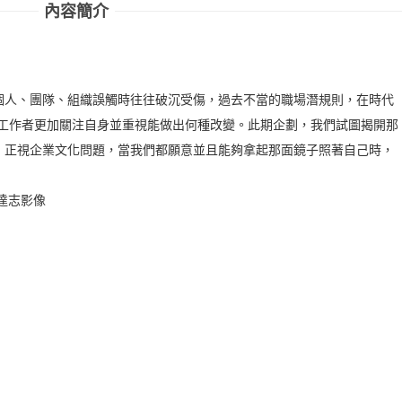
內容簡介
個人、團隊、組織誤觸時往往破沉受傷，過去不當的職場潛規則，在時代
讓工作者更加關注自身並重視能做出何種改變。此期企劃，我們試圖揭開那
，正視企業文化問題，當我們都願意並且能夠拿起那面鏡子照著自己時，
達志影像