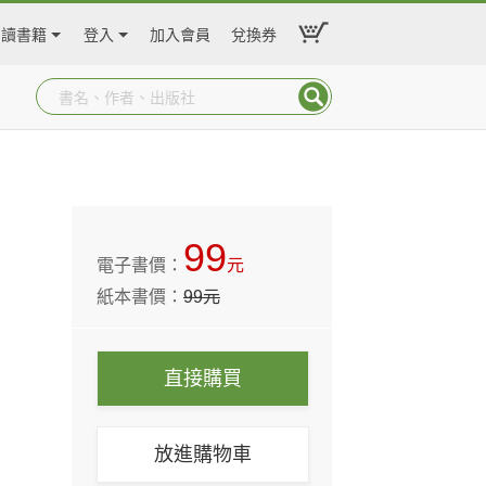
閱讀書籍
登入
加入會員
兌換券
99
電子書價：
元
紙本書價：
99
元
直接購買
放進購物車