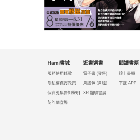
Hami書城
逛書選書
閱讀書籍
服務使用條款
電子書 (零售)
線上書櫃
隱私權保護政策
月讀包 (月租)
下載 APP
個資蒐集告知聲明
XR 體驗書展
防詐騙宣導