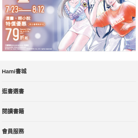
賊。可是十九世紀中葉以後，潮州人卻被公認為擅長貿易，在東
南亞以及中國沿海港市都見得到他們投資經營的事業。作者創造
了一個「海洋潮州」的概念，從全球史的角度去詮釋潮州人成功
的歷史，饒有勝意。
～陳國棟｜中央研究院歷史語言研究所研究員
★專業推薦
Hami書城
李仁淵｜中央研究院歷史語言研究所副研究員
逛書選書
林滿紅｜中央研究院近代史研究所兼任研究員
閱讀書籍
倪墨杰｜國立政治大學歷史學系助理教授
會員服務
陳一隆｜臺中一中歷史科教師兼任秘書