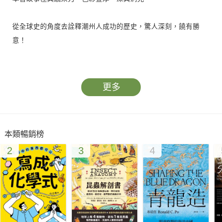
從全球史的角度去詮釋潮州人成功的歷史，驚人深刻，饒有勝
意！
傳統中國被視為欠缺海洋與殖民影響力的大陸帝國，
更多
麥柯麗挑戰此一觀點，
揭示中國東南地區的經濟擴張，可與歐洲人的海外殖民野心分庭
本類暢銷榜
抗禮。
2
3
4
在這個始於工業革命、終於經濟大蕭條的故事中，麥柯麗闡述了
中國強悍之地的旅外者，如何崛起成為南海商業霸主。她的重心
放在潮州——中國重要海域省分廣東之一角。潮州在海外華人水
域中的崛起，是中國與東南亞相互連結的歷史中，驚人的社會發
展之一。麥柯麗追蹤這些潮州人如何在未建立正式統治權威的情