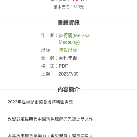
紙本書價：
620
元
書籍資訊
作
者：
麥柯麗(Melissa
Macauley)
出版
時報出版
社：
類
別：
百科年鑑
格
式：
PDF
上架
2023/7/30
日：
內容簡介
2022年世界歷史協會班特利圖書獎
改變對殖民時代中國角色理解的先鋒史學之作
本書故事極具感染力，色彩豐厚，深具洞見。