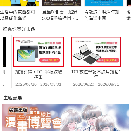
況下，卻能在故鄉跟海外擷取海外殖民體系帶來的諸多好處。本
生活中的東西都可
昆蟲解剖書：超過
青龍造：明清時期
槍
書中浮現的畫面，並非是跟西方現代性分流的中國發展，而是兩
以寫成化學式
500幅手繪插圖，帶
的海洋中國
鐵
者在殖民場域內的匯流；這些場域則是現代發展與資本加速積累
你探索最漂亮、最
運
推薦你買好東西
奇怪、最有趣的蟲
念
的關鍵。
蟲世界
本書是一份全球脈絡下的地方研究。它將闡明中國東南方、上
海、香港與東南亞區域之間交纏的歷史；這些東南亞區域是十七
世紀後旅外潮人遷徙的目的地，包含暹羅灣上的曼谷與柬埔寨、
哈利
閱讀有禮，TCL平板送觸
TCL數位筆記本送月讀包1
西婆羅洲、馬來亞南部、新加坡及越南的湄公河三角洲。如同邁
控筆
年
可．沃納與班乃迪克特．齊默曼所示，交纏歷史（entangled
31
2026/06/20 - 2026/08/31
2026/06/20 - 2026/08/31
history）是一種在跨國脈絡中研究個人與機構的研究方法取向。
主題書展
突顯出外國遭遇的複雜性，他們主張文化並非只是從更強大或夠
有錢的團體，轉移到更弱勢的團體，或者從「中心」到「邊
陲」；而是各方以隱微或深刻的方式相互影響。
明朝末年廣東潮州一帶以多盜聞名，出過林鳳、林道乾等知名海