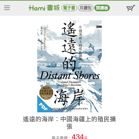
電子書
月讀包
閱讀器
遙遠的海岸：中國海疆上的殖民擴
張
434
電子書價：
元