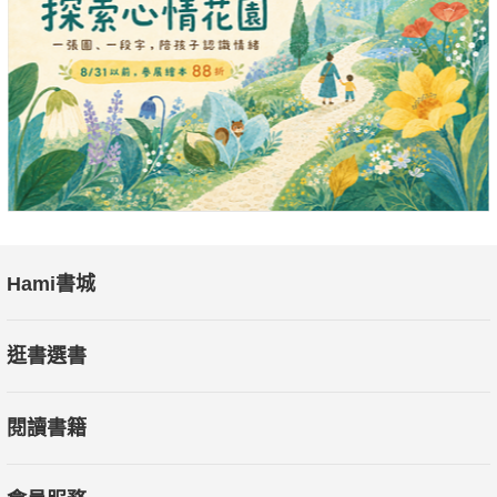
■ 找出內疚觸發點：「是什麼觸發了我的內疚感？」
→我因為出差不能陪伴孩子、把孩子送去給別人照顧，讓我覺得
很內疚。
■ 審視你的想法：「我對自己說了什麼？」
→我應該要多陪伴孩子；我不是個好媽媽；我不應該把工作擺在
家人面前。
Hami書城
■ 把謊言換成真相：「更正確的想法是什麼？」
→除了出差之外，我其實有足夠陪伴孩子的時間；我能夠在工作
逛書選書
和個人生活之間取得平衡。
閱讀書籍
■ 列出你的證據：「什麼樣的行為、價值觀或證據支持這個想
法？」
→無論再忙，我和孩子都有固定的睡前時光；好的親子關係更重