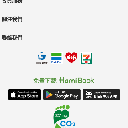
會員服務
視陪伴品質，而非時間長短。
關注我們
● 擺脫內疚的各種方法
◆ 列出你的內疚清單，區分「真內疚」和「假內疚」
聯絡我們
◆ 出現內疚情緒時，怎麼對自己提出質疑？
◆ 用「剝洋蔥寫作法」擺脫假內疚；用「六A」處理真內疚
◆ 五種導致內疚的思考模式；五種讓你感到內疚的期望
◆ 辨別被情緒勒索的九個跡象
只要持續練習，總有一天，
我們都能迎來「沒有內疚」的輕盈人生。