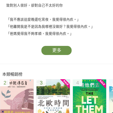
致對別人很好，卻對自己不太好的你
「我不應該這麼晚還吃宵夜，我覺得很內疚。」
「他離開我是不是因為我哪裡沒做好？我覺得很內疚。」
「爸媽覺得我不夠孝順，我覺得很內疚。」
「孩子成績不好是因為我沒教好，我覺得很內疚。」
更多
這些在你內心的小小聲音，讓你總是怪罪自己；
但是，你沒錯，為什麼要覺得抱歉？
本類暢銷榜
● 假內疚是導致你受困的源頭
2
3
4
薇拉莉．波頓是一名暢銷作家及人生教練（Life coach），
她在協助許多女性客戶改善工作或個人生活的過程中，
發現各種身分、各年齡層的女性，都曾有過一種感受──內疚
（guilt）。