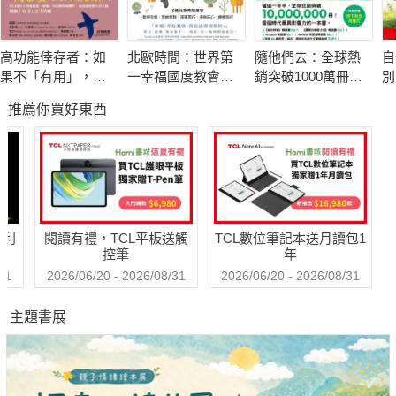
內疚，是一種因為犯錯而產生彌補行為的自我反省機制，
但是，往往在生活中更常出現的是「假內疚」，
高功能倖存者：如
北歐時間：世界第
隨他們去：全球熱
自
一種你並沒有真的做錯事卻感到內疚的感受。
果不「有用」，我
一幸福國度教會我
銷突破1000萬冊現
別
假內疚會主導你的思考和行為，觸發自動反應，
還值得被愛嗎？
的事
象級巨作！改變千
推薦你買好東西
萬人命運的心理技
傳遞重複訊息：「我不夠好、我做得不夠多、我做得不對」。
巧【附放下執念明
信片圖】
真內疚能幫助你調整錯誤的行為，
但假內疚只會讓你怪罪自己、過度補償，而且要永遠為此負責。
假內疚，其實就是讓你陷入困境的原因。
哈利
閱讀有禮，TCL平板送觸
TCL數位筆記本送月讀包1
控筆
年
● 結合教練學、正向心理學和書寫，找出內疚的源頭
31
2026/06/20 - 2026/08/31
2026/06/20 - 2026/08/31
因此，作者研發出一套結合教練學和正向心理學的寫作法：剝洋
主題書展
蔥（PEEL），
對內疚進行層層剖析，找出導致內疚的深層信念，並且產生轉
變。
她不僅運用在自己身上，也引導許多客戶們得以突破困境。