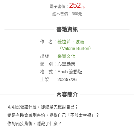
252
電子書價：
元
紙本書價：
360
元
書籍資訊
作
者：
薇拉莉．波頓
（Valorie Burton）
出版
采實文化
社：
類
別：
心靈勵志
格
式：
Epub 流動版
上架
2023/7/26
日：
內容簡介
明明沒做錯什麼，卻總是先檢討自己；
還是有時會感到害怕，覺得自己「不該太幸福」？
你的內疚背後，隱藏了什麼？