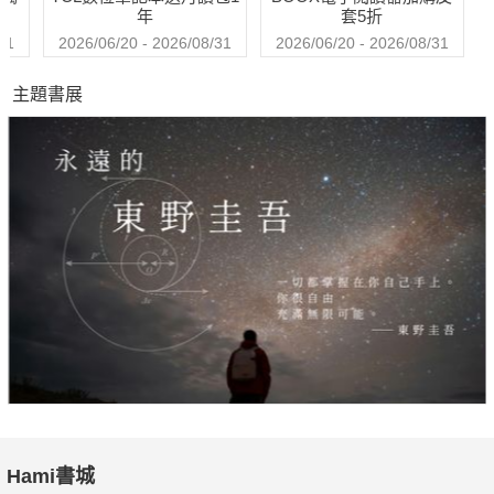
播月刊。首創全國針對大學聯考及托福考試結合廣播所發行之英
年
套5折
語雜誌。一直不斷在品質上力求精進及掌握學界脈動與讀者需
31
2026/06/20 - 2026/08/31
2026/06/20 - 2026/08/31
求，並已在事業經營建立良好社會形象，多年來深獲全國英文老
主題書展
師的口碑肯定，並為多所高中指定之英文課外教材，更是無數青
年學子心目中的第 一品牌！
Hami書城