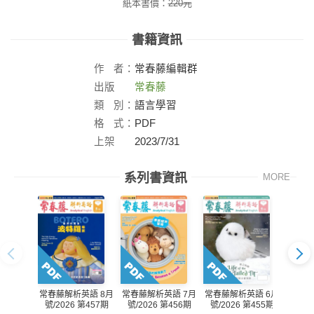
紙本書價：
220
元
書籍資訊
作
者：
常春藤編輯群
出版
常春藤
社：
類
別：
語言學習
格
式：
PDF
上架
2023/7/31
日：
系列書資訊
MORE
常春藤解析英語 8月
常春藤解析英語 7月
常春藤解析英語 6月
常春藤
號/2026 第457期
號/2026 第456期
號/2026 第455期
號/20