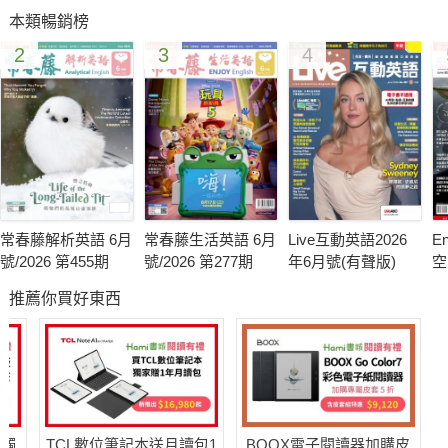
為了更貼近 108 課綱及大考趨勢，廣受高中生喜愛的 《常春藤
本類暢銷榜
解析英語雜誌》 內容重磅升級 ↑↑
2
3
4
評量更即時！
每月兩篇(半個月一次) #實力測驗，提供最準確評量自我學習狀
況的機會。
英聽練好練滿！ 每月新增兩篇 #全程英文講解，滿足想多練習
英文聽力同學的需要。
常春藤解析英語 6月
常春藤生活英語 6月
Live互動英語2026
En
號/2026 第455期
號/2026 第277期
年6月號(有聲版)
空
更貼近大考趨勢！
號
推薦你買好東西
#科普園地、#文學萬花筒等新單元，補足平時較少涉獵的相關領
域知識。
國內幾乎高中生人手一本的《常春藤解析英語雜誌》由賴世雄教
授於一九八八年七月發行創刊號， 是一份製作嚴謹的專業英語廣
送觸
TCL數位筆記本送月讀包1
BOOX電子閱讀器加購皮