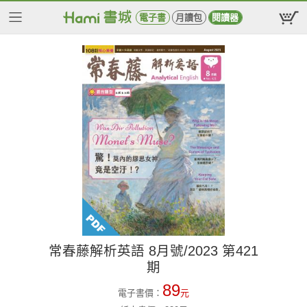
電子書
月讀包
閱讀器
常春藤解析英語 8月號/2023 第421
期
89
電子書價：
元