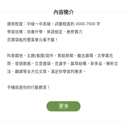
內容簡介
適用程度：中級～中高級，詞彙程度約 4500-7500 字
學習目標：培養升學．英語檢定．進修實力
百寶袋般的豐富單元看不膩！
科普園地、主題(看圖)寫作、焦點新聞、勵志廣場、文學萬花
筒、發燒歌曲、文意選填、克漏字、篇章結構、新多益、解析文
法、翻譯等全方位文章，滿足你學習的需求。
手機就是你的行動教室！
內文附 QR Code，方便讀者隨時掃描，聆聽課文朗讀及專業講
更多
師錄製的課程內容。