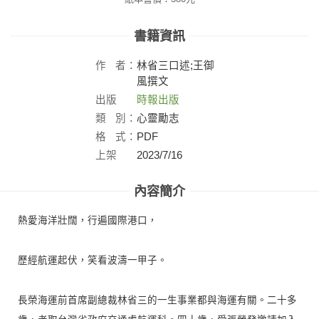
書籍資訊
作
者：
林省三口述;王御
風撰文
出版
時報出版
社：
類
別：
心靈勵志
格
式：
PDF
上架
2023/7/16
日：
內容簡介
熱愛海洋壯闊，行遍國際港口，
歷經航運起伏，笑看波濤一甲子。
長榮海運前首席副總裁林省三的一生事業都與海運有關。二十多