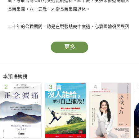
歲，考取台灣省政府交通處航運科。四十歲，受張榮發邀請加入
長榮集團。八十五歲，才從長榮集團退休。
二十年的公職期間，總是在戰戰兢兢中度過，心繫國輪復興與落
實海洋政策。
更多
轉戰長榮海運後，跟著長榮集團總裁張榮發推動貨櫃化，開闢世
界各地航線，讓長榮登上世界貨櫃船公司龍頭寶座。同時擔任航
運相關公會理事長，參與兩岸三地之間航線的協議，不論是「境
本類暢銷榜
外航運中心」、「兩岸三地航運」以及九七後台港航線的協商談
2
3
4
判都參與其中，並影響到後來的兩岸直航。實為推動台灣航運界
發展的重要人物之一。
回顧海運生涯，林省三初心如一，深信四面環海的台灣，企盼國
輪能航遍全球，展現國力，讓海洋立國不再是口號。