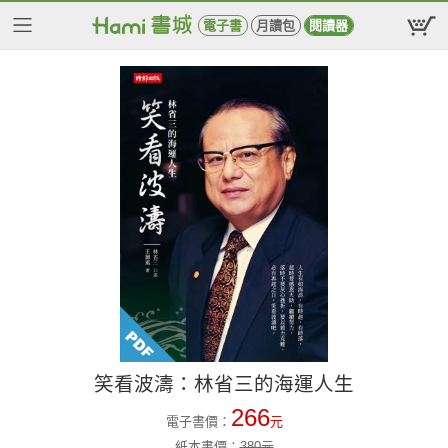
電子書
月讀包
閱讀器
笑看波濤：林省三的海運人生
266
電子書價：
元
紙本書價：
380
元