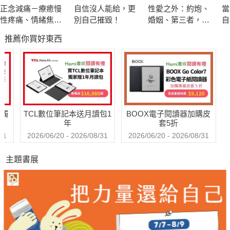
正念減痛－療癒慢
自信沒人能給，更
性愛之外：約炮、
當
性疼痛、情緒焦
別自己摧毀！
婚姻、第三者，打
自
慮、心理創傷，正
破傳統思考的禁忌
煉
推薦你買好東西
念減壓之父卡巴金
相談
的靜觀練習課
送觸
TCL數位筆記本送月讀包1
BOOX電子閱讀器加購皮
年
套5折
31
2026/06/20 - 2026/08/31
2026/06/20 - 2026/08/31
主題書展