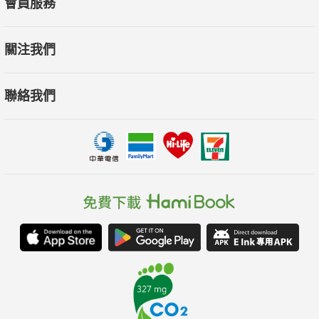
會員服務
洗禮，匈牙利終於迎來了真正的獨立自主和民族復興。同時，新
興的匈牙利也在數百年的外族統治、束縛之後，重回自己的獨特
關注我們
發展道路。兼具東西方文明特徵的匈牙利，在新世紀的世界舞臺
上，扮演著不可替代的新角色。歐洲中世紀時的匈牙利，作為一
聯絡我們
面「盾牌」擋在東西方世界之間，而今天的匈牙利，則是作為一
座「橋梁」連接著東西方世界。
本書特色：本書以生動的筆觸描繪了匈牙利歷史的重要時期，從
古代匈牙利平原的蠻族征服者到現代化的轉型過程，涵蓋了匈牙
利在政治、宗教、文化和民族解放方面的關鍵事件。