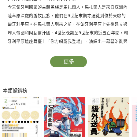
今天匈牙利國家的主體民族是馬扎爾人，馬扎爾人是來自亞洲內
陸草原深處的游牧民族，他們在9世紀末期才遷徙到位於東歐的
匈牙利平原。在馬扎爾人到來之前，在匈牙利平原上先後建立過
匈人帝國和阿瓦爾汗國。4世紀晚期至9世紀末的近五百年間，匈
牙利平原這座舞臺上「你方唱罷我登場」，演繹出一幕幕治亂興
衰。匈牙利平原也在這一幕幕表演中，從默默無聞的一方偏遠荒
涼之地，逐漸變成整個歐洲關注的焦點。
更多
▎基督教之盾：縱橫中世紀的匈牙利
1000年，匈牙利國王聖．史蒂芬一世將基督教立為匈牙利王國的
本類暢銷榜
國教。由於地處當時基督教世界的最東端，匈牙利被稱為「基督
2
3
4
教之盾」，是基督教世界抵擋來自東方的亞洲內陸草原游牧民族
和伊斯蘭世界向西方擴張的「盾牌」。與此同時，由於匈牙利人
本身就出身於東方游牧民族，匈牙利這面「盾牌」也阻擋著西方
基督教世界向東方擴張的步伐。匈牙利這面「盾牌」，擋在東西
方世界之間，東方文明與西方文明在匈牙利碰撞，塑造出匈牙利