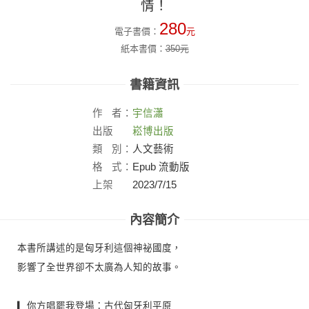
情！
280
電子書價：
元
紙本書價：
350
元
書籍資訊
作
者：
宇信瀟
出版
崧博出版
社：
類
別：
人文藝術
格
式：
Epub 流動版
上架
2023/7/15
日：
內容簡介
本書所講述的是匈牙利這個神祕國度，
影響了全世界卻不太廣為人知的故事。
▎你方唱罷我登場：古代匈牙利平原