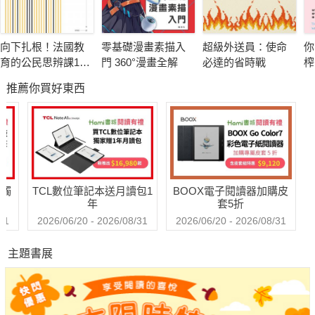
的獨特「性格」。也正因此，匈牙利這面「盾牌」的煉成，經歷
了三四百年間血與火的淬煉。
向下扎根！法國教
零基礎漫畫素描入
超級外送員：使命
你
育的公民思辨課1－
門 360°漫畫全解
必達的省時戰
榨
▎民族解放路漫長：反抗外族統治的匈牙利
「什麼是種族歧
會
推薦你買好東西
視？在日常生活中
狗
作為「基督教之盾」，匈牙利是亞洲內陸草原游牧民族和伊斯蘭
又如何被複
人
文明向歐洲擴張的第一站，也是整個西方基督教世界抵擋東方諸
製？」：追根究柢
文明向西擴張的第一道防線。從抵禦蒙古人到被鄂圖曼土耳其帝
各種沒來由的成見
與誤解
國征服，數百年間，驍勇善戰的匈牙利騎兵血灑疆場，用生命守
衛著祖國和整個歐洲。1222年頒布的《金璽詔書》，成為匈牙利
送觸
TCL數位筆記本送月讀包1
BOOX電子閱讀器加購皮
人的桎梏，它導致匈牙利人在抵禦外族入侵的戰爭中遭遇一次次
年
套5折
的慘敗。匈牙利人用自己長達數百年的歷史，向全人類展現出不
31
2026/06/20 - 2026/08/31
2026/06/20 - 2026/08/31
適宜的制度將帶給一個民族的深重災難。
主題書展
▎西來的警報：匈牙利的現代化之路
1500年前後的「地理大發現」，使得歐洲乃至整個世界進入了一
個嶄新的時代。歐洲中世紀的「基督教之盾」匈牙利，也隨著歷