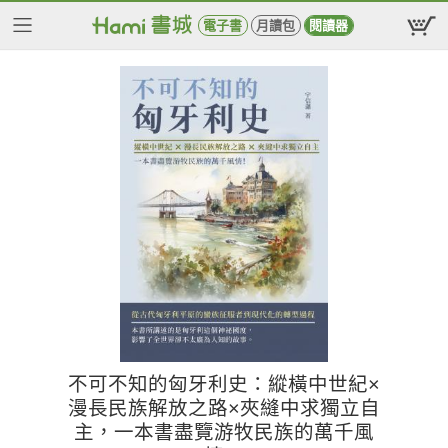
電子書
月讀包
閱讀器
不可不知的匈牙利史：縱橫中世紀×
漫長民族解放之路×夾縫中求獨立自
主，一本書盡覽游牧民族的萬千風