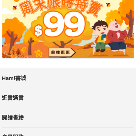
史的車輪，跌跌撞撞地步入了這個時代。在這個嶄新的時代中，
兼具東西方文明特點的匈牙利，始終在自己獨特的發展道路上艱
難前行，匈牙利的現代化之路，始終伴隨著爭取獨立自主的鬥
爭。從擺脫鄂圖曼土耳其帝國的統治，到成為奧匈帝國的重要組
成部分，哈布斯堡家族治下的匈牙利，在這個嶄新的時代中，用
獨特的方式探索著現代化之路。
▎夾縫中求生：兩次世界大戰中的匈牙利
20世紀上半葉，全人類共同經歷了兩次世界大戰的浩劫。在殘酷
Hami書城
的戰火中，匈牙利兩次淪為戰敗國，兩次任人宰割，也正是兩次
世界大戰戰後的不平等條約，最終確立了今天匈牙利的國家版
逛書選書
圖。在戰火紛飛的年代裡、在大國之間的夾縫中，匈牙利人始終
不曾停止爭取獨立自主的鬥爭。
閱讀書籍
▎走向新世紀：從『冷戰』中走出的新興匈牙利
經歷了「冷戰」烏雲，經歷了東歐劇變，經歷了半個世紀的風雨